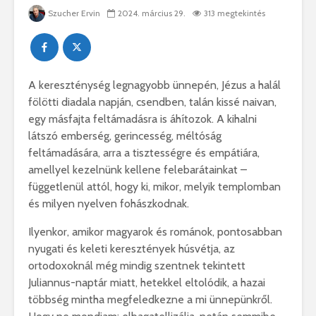
Szucher Ervin
2024. március 29.
313 megtekintés
A kereszténység legnagyobb ünnepén, Jézus a halál
fölötti diadala napján, csendben, talán kissé naivan,
egy másfajta feltámadásra is áhítozok. A kihalni
látszó emberség, gerincesség, méltóság
feltámadására, arra a tisztességre és empátiára,
amellyel kezelnünk kellene felebarátainkat –
függetlenül attól, hogy ki, mikor, melyik templomban
és milyen nyelven fohászkodnak.
Ilyenkor, amikor magyarok és románok, pontosabban
nyugati és keleti keresztények húsvétja, az
ortodoxoknál még mindig szentnek tekintett
Juliannus-naptár miatt, hetekkel eltolódik, a hazai
többség mintha megfeledkezne a mi ünnepünkről.