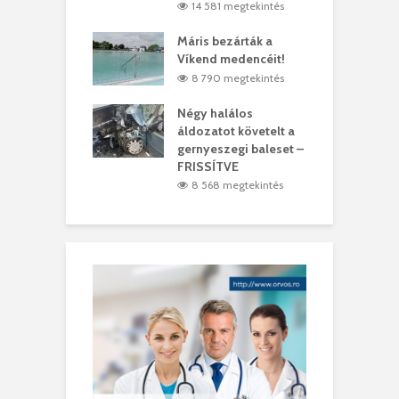
3 megtekintés
14 581 megtekintés
lálták László
Máris bezárták a
M
t
Víkend medencéit!
A
0 megtekintés
8 790 megtekintés
meddig elszáll a
Négy halálos
F
ir
áldozatot követelt a
W
gernyeszegi baleset –
6 megtekintés
FRISSÍTVE
8 568 megtekintés