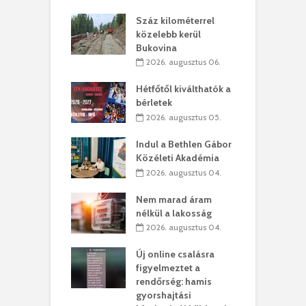
los kapunyitás
Száz kilométerrel
H
ki-kastélyban
közelebb kerül
a
Bukovina
. augusztus 01.
2026. augusztus 06.
ánkó – Büllögi
E
ogatása
Hétfőtől kiválthatók a
ú
bérletek
. augusztus 01.
2026. augusztus 05.
g feltámadást!
B
Indul a Bethlen Gábor
. augusztus 01.
Közéleti Akadémia
2026. augusztus 04.
szervezetek:
C
ett okok állnak
ö
Nem marad áram
kolaelhagyás
a
nélkül a lakosság
rében
h
2026. augusztus 04.
 július 31.
Új online csalásra
lió lejből
1
figyelmeztet a
rűsítik tovább a
k
rendőrség: hamis
vásárhelyi
m
gyorshajtási