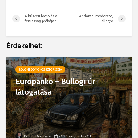
A húsvéti locsolás a
Andante, moderato,
férfiasság próbája?
allegro
Érdekelhet:
BÖLÖNI DOMOKOS SZTORIZÓJA
Európánkó – Büllögi úr
látogatása
Bölöni Domokos
2026. augusztus 01.