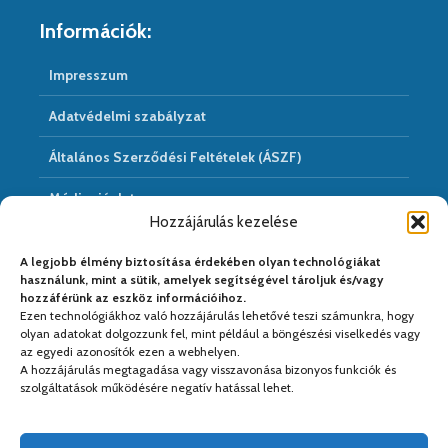
Információk:
Impresszum
Adatvédelmi szabályzat
Általános Szerződési Feltételek (ÁSZF)
Médiaajánlat
Hozzájárulás kezelése
Hírarchivum
A legjobb élmény biztosítása érdekében olyan technológiákat
használunk, mint a sütik, amelyek segítségével tároljuk és/vagy
hozzáférünk az eszköz információihoz.
Ezen technológiákhoz való hozzájárulás lehetővé teszi számunkra, hogy
Médiapartnereink:
olyan adatokat dolgozzunk fel, mint például a böngészési viselkedés vagy
az egyedi azonosítók ezen a webhelyen.
A hozzájárulás megtagadása vagy visszavonása bizonyos funkciók és
szolgáltatások működésére negatív hatással lehet.