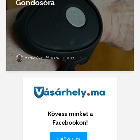
Gondosóra
Máthé Éva
2026. július 22.
Kövess minket a
Facebookon!
KÖVETEM!