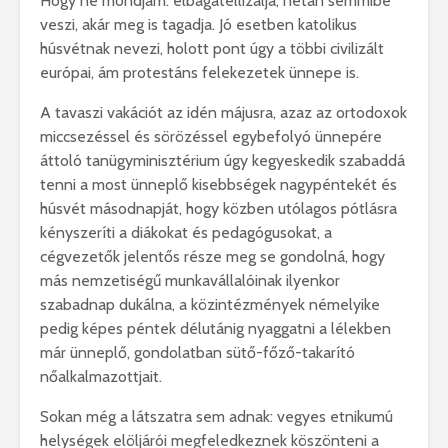
Hogy ne mondjam: elbagatellizálja, netán semmibe
veszi, akár meg is tagadja. Jó esetben katolikus
húsvétnak nevezi, holott pont úgy a többi civilizált
európai, ám protestáns felekezetek ünnepe is.
A tavaszi vakációt az idén májusra, azaz az ortodoxok
miccsezéssel és sörözéssel egybefolyó ünnepére
áttoló tanügyminisztérium úgy kegyeskedik szabaddá
tenni a most ünneplő kisebbségek nagypéntekét és
húsvét másodnapját, hogy közben utólagos pótlásra
kényszeríti a diákokat és pedagógusokat, a
cégvezetők jelentős része meg se gondolná, hogy
más nemzetiségű munkavállalóinak ilyenkor
szabadnap dukálna, a közintézmények némelyike
pedig képes péntek délutánig nyaggatni a lélekben
már ünneplő, gondolatban sütő-főző-takarító
nőalkalmazottjait.
Sokan még a látszatra sem adnak: vegyes etnikumú
helységek elöljárói megfeledkeznek köszönteni a