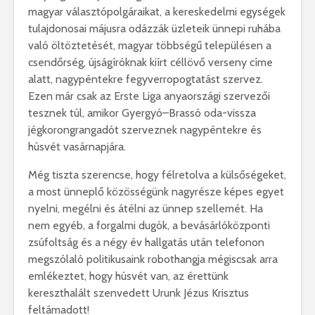
magyar választópolgáraikat, a kereskedelmi egységek
tulajdonosai májusra odázzák üzleteik ünnepi ruhába
való öltöztetését, magyar többségű településen a
csendőrség, újságíróknak kiírt céllövő verseny címe
alatt, nagypéntekre fegyverropogtatást szervez.
Ezen már csak az Erste Liga anyaországi szervezői
tesznek túl, amikor Gyergyó–Brassó oda-vissza
jégkorongrangadót szerveznek nagypéntekre és
húsvét vasárnapjára.
Még tiszta szerencse, hogy félretolva a külsőségeket,
a most ünneplő közösségünk nagyrésze képes egyet
nyelni, megélni és átélni az ünnep szellemét. Ha
nem egyéb, a forgalmi dugók, a bevásárlóközponti
zsúfoltság és a négy év hallgatás után telefonon
megszólaló politikusaink robothangja mégiscsak arra
emlékeztet, hogy húsvét van, az érettünk
kereszthalált szenvedett Urunk Jézus Krisztus
feltámadott!