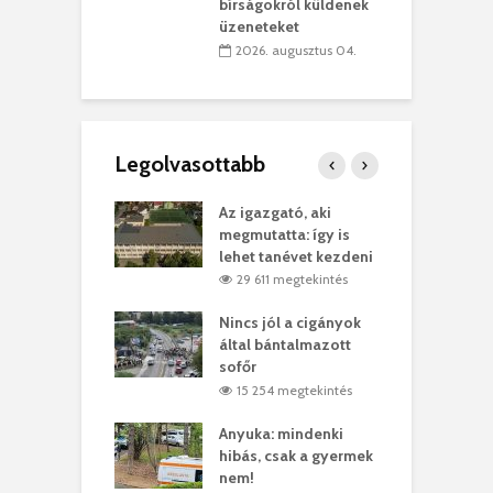
teret
r
bírságokról küldenek
üzeneteket
 július 30.
2026. augusztus 04.
Legolvasottabb
teges Korda
Az igazgató, aki
F
y–Balázs Klári
megmutatta: így is
G
rt
lehet tanévet kezdeni
k
7 megtekintés
29 611 megtekintés
eivel
Nincs jól a cigányok
K
ödött Bölöni
által bántalmazott
k
ó
sofőr
L
4 megtekintés
15 254 megtekintés
lt a vonat egy
Anyuka: mindenki
E
es
hibás, csak a gyermek
3
ásárhelyi férfit
nem!
m