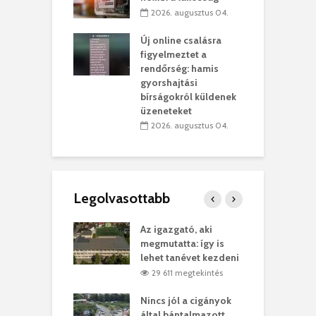
rében
h
2026. augusztus 04.
 július 31.
Új online csalásra
lió lejből
1
figyelmeztet a
rűsítik tovább a
k
rendőrség: hamis
vásárhelyi
m
gyorshajtási
teret
r
bírságokról küldenek
üzeneteket
 július 30.
2026. augusztus 04.
Legolvasottabb
teges Korda
Az igazgató, aki
F
y–Balázs Klári
megmutatta: így is
G
rt
lehet tanévet kezdeni
k
6 megtekintés
29 611 megtekintés
eivel
Nincs jól a cigányok
K
ödött Bölöni
által bántalmazott
k