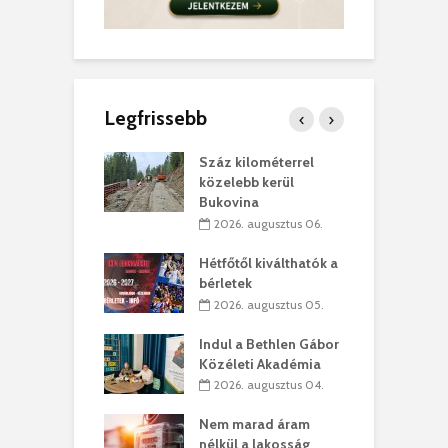
Legfrissebb
los kapunyitás
Száz kilométerrel
H
ki-kastélyban
közelebb kerül
a
Bukovina
. augusztus 01.
2026. augusztus 06.
ánkó – Büllögi
E
ogatása
Hétfőtől kiválthatók a
ú
bérletek
. augusztus 01.
2026. augusztus 05.
g feltámadást!
B
Indul a Bethlen Gábor
. augusztus 01.
Közéleti Akadémia
2026. augusztus 04.
szervezetek:
C
ett okok állnak
ö
Nem marad áram
kolaelhagyás
a
nélkül a lakosság