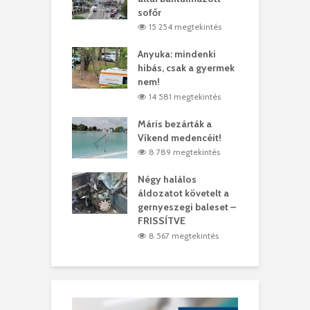
ó
sofőr
L
1 megtekintés
15 254 megtekintés
lt a vonat egy
Anyuka: mindenki
E
es
hibás, csak a gyermek
3
ásárhelyi férfit
nem!
m
3 megtekintés
14 581 megtekintés
lálták László
Máris bezárták a
M
t
Víkend medencéit!
A
0 megtekintés
8 789 megtekintés
meddig elszáll a
Négy halálos
F
ir
áldozatot követelt a
W
gernyeszegi baleset –
2 megtekintés
FRISSÍTVE
8 567 megtekintés