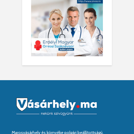
Marosvásárhely és környéke polgári beállítottságú,