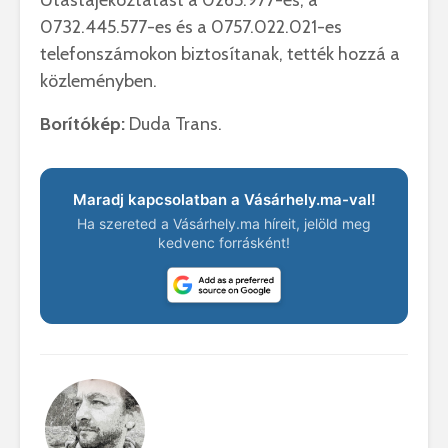
0732.445.577-es és a 0757.022.021-es
telefonszámokon biztosítanak, tették hozzá a
közleményben.
Borítókép:
Duda Trans.
Maradj kapcsolatban a Vásárhely.ma-val!
Ha szereted a Vásárhely.ma híreit, jelöld meg
kedvenc forrásként!