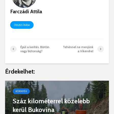
Farczádi Attila
ÖSSZES ÍRÁSA
Épül a kerítés. Börtön
Tehénnel ne menjünk
vagy biztonság?
a Víkendre!
Érdekelhet:
KÖRNYÉK
Száz kilométerrel közelebb
kerül Bukovina