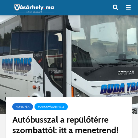
KÖRNYÉK
MAROSVÁSÁRHELY
Autóbusszal a repülőtérre
szombattól: itt a menetrend!