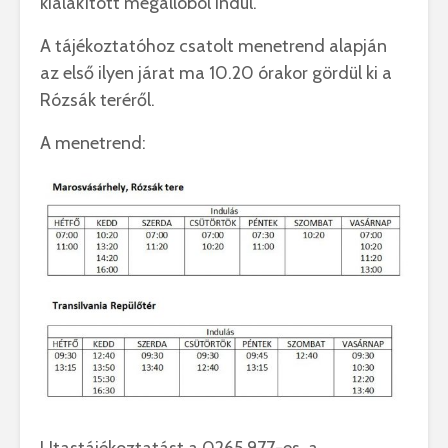
kialakított megállóból indul.
A tájékoztatóhoz csatolt menetrend alapján
az első ilyen járat ma 10.20 órakor gördül ki a
Rózsák teréről.
A menetrend:
Utastájékoztatást a 0265.977-es, a