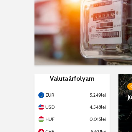
Valutaárfolyam
EUR
5.249lei
J
USD
4.548lei
HUF
0.015lei
CHF
5.621lei