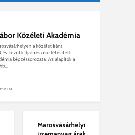
arkolózárak és egy le...
örvénytelen parkolózárak és lejárt a köztisztasági
zerződés. (megint)
ontozó 2.0 - A 2026-os ...
eszélgessünk a 2026-os költségvetés részleteiről.
Gábor Közéleti Akadémia
osvásárhelyen a közélet iránt
év közötti ífjak részére létesített
démia képzéssorozata. Az alapítók a
b...
ztus 04.
Marosvásárhelyi
üzemanyag árak