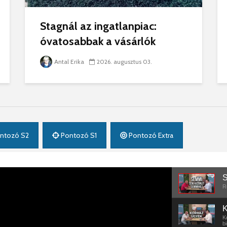
Stagnál az ingatlanpiac:
óvatosabbak a vásárlók
Antal Erika
2026. augusztus 03.
ntozó S2
Pontozó S1
Pontozó Extra
S
R
K
K
bi