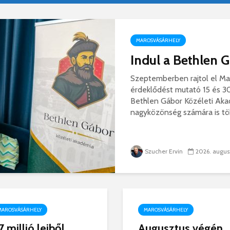
P
T
s
P
MAROSVÁSÁRHELY
B
Indul a Bethlen 
Szeptemberben rajtol el Mar
érdeklődést mutató 15 és 30 
Bethlen Gábor Közéleti Aka
nagyközönség számára is töb
Szucher Ervin
2026. augus
MAROSVÁSÁRHELY
MAROSVÁSÁRHELY
,7 millió lejből
Augusztus végén