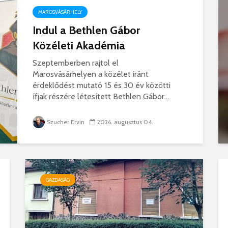
MAROSVÁSÁRHELY
Indul a Bethlen Gábor
Közéleti Akadémia
Szeptemberben rajtol el
Marosvásárhelyen a közélet iránt
érdeklődést mutató 15 és 30 év közötti
ífjak részére létesített Bethlen Gábor...
Szucher Ervin
2026. augusztus 04.
GAZDASÁG