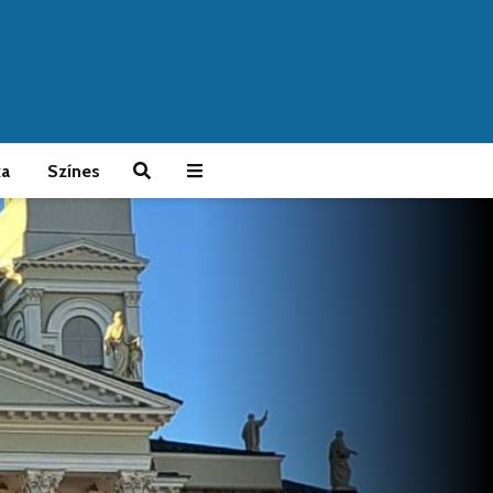
ka
Színes