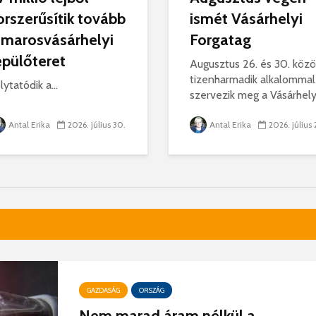
orszerűsítik tovább
ismét Vásárhelyi
 marosvásárhelyi
Forgatag
epülőteret
Augusztus 26. és 30. közö
tizenharmadik alkalommal
lytatódik a...
szervezik meg a Vásárhelyi.
Antal Erika
2026. július 30.
Antal Erika
2026. július 
GAZDASÁG
ORSZÁG
Nem marad áram nélkül a