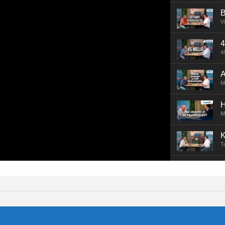
B
V
4
4
A
M
H
M
K
T
B
L
M