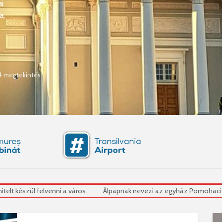
i
a,
4 megtekintés
Álpapnak nevezi az egyház Pomohaci-ot
Az anyjába küldték 