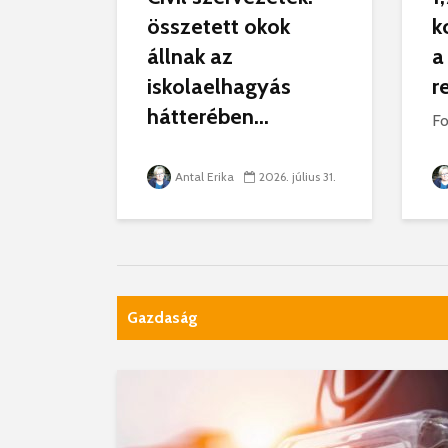
összetett okok
k
állnak az
a
iskolaelhagyás
r
hátterében...
Fo
Antal Erika
2026. július 31.
Gazdaság