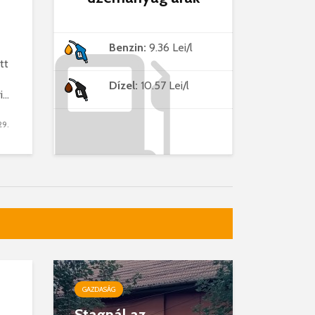
Benzin:
9.36 Lei/l
tt
Dízel:
10.57 Lei/l
..
29.
GAZDASÁG
Stagnál az