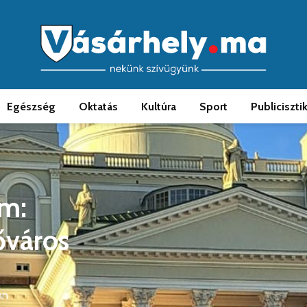
Egészség
Oktatás
Kultúra
Sport
Publiciszti
im:
őváros
nn