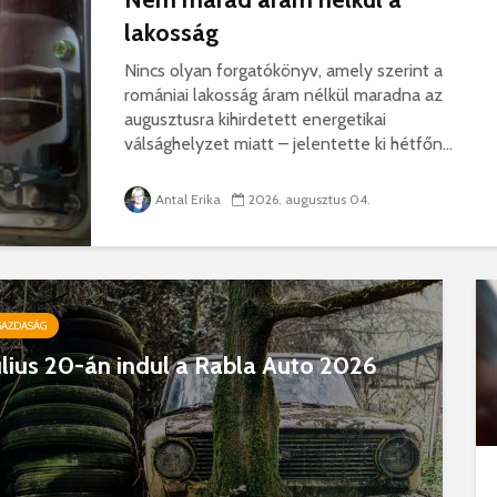
lakosság
Nincs olyan forgatókönyv, amely szerint a
romániai lakosság áram nélkül maradna az
augusztusra kihirdetett energetikai
válsághelyzet miatt – jelentette ki hétfőn...
Antal Erika
2026. augusztus 04.
GAZDASÁG
úlius 20-án indul a Rabla Auto 2026