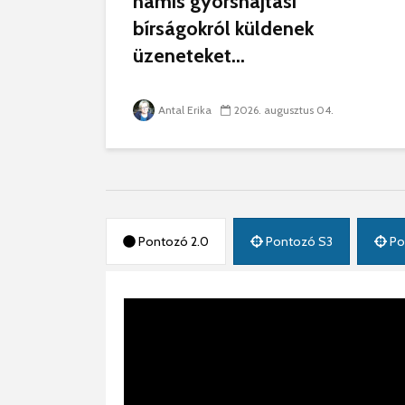
hamis gyorshajtási
bírságokról küldenek
üzeneteket...
Antal Erika
2026. augusztus 04.
Pontozó 2.0
Pontozó S3
Po