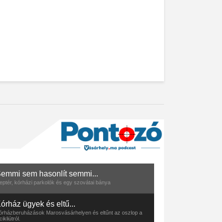
emmi sem hasonlít semmi...
eptér, kórházi parkolók és egy szovátai bánya
órház ügyek és eltű...
órházberuházások Marosvásárhelyen és eltűnt az oszlop a
cikliútról.