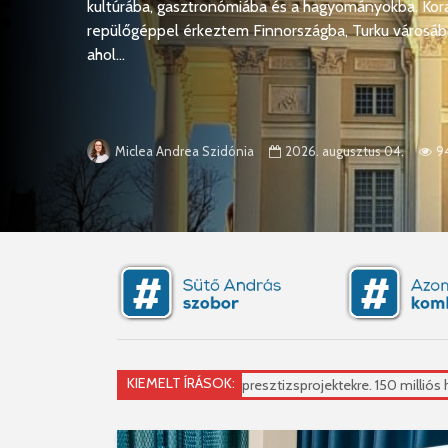
kultúrába, gasztronómiába és a hagyományokba. Kora
repülőgéppel érkeztem Finnországba, Turku városáb
ahol...
2026. augusztus 04.
9
Miclea Andrea Szidónia
KIEMELT ÍRÁSOK:
ncs pénz a presztizsprojektekre. 150 milliós hitelt készül felvenni a város.