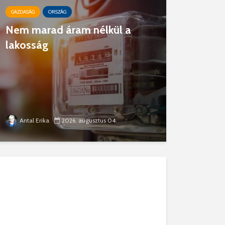
GAZDASÁG
ORSZÁG
Nem marad áram nélkül a
lakosság
Antal Erika
2026. augusztus 04.