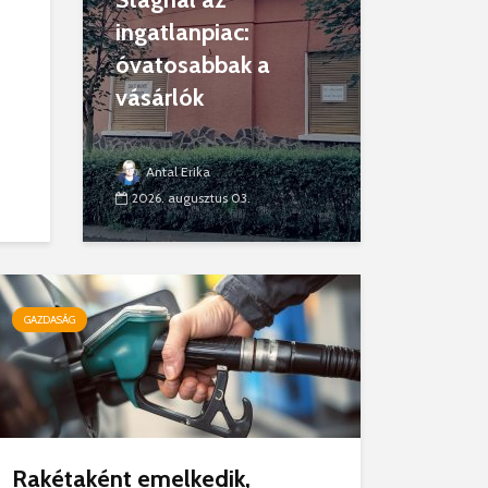
ingatlanpiac:
óvatosabbak a
vásárlók
Antal Erika
2026. augusztus 03.
GAZDASÁG
Rakétaként emelkedik,