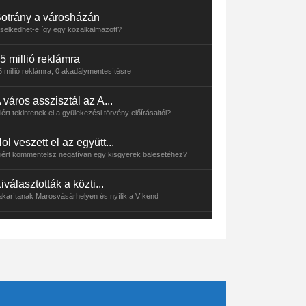
otrány a városházán
iselkedhet-e így egy közalkalmazott?
5 millió reklámra
5 millió reklámra, 0 akadálymentesítésre
 város asszisztál az A...
iért tekintenek el a gyülekezési törvény előírásaitól?
ol veszett el az együtt...
iért kommentelsz negatívan egy kisgyerek balesetéhez?
iválasztották a közti...
akarítanak Marosvásárhelyen és nyílik a Víkend
abatámogatás, Krasznahorkai, Pomohaci és a szemét
emondott a kulturális miniszter és a marosvásárhelyi
aroshíd ügy