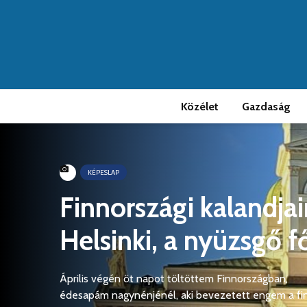
Közélet
Gazdaság
KÉPESLAP
Finnországi kalandja
Helsinki, a nyüzsgő f
Április végén öt napot töltöttem Finnországban,
édesapám nagynénjénél, aki bevezetett engem a fi