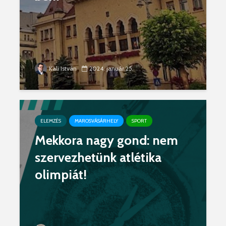
Kali István
2024. január 25.
ELEMZÉS
MAROSVÁSÁRHELY
SPORT
Mekkora nagy gond: nem
szervezhetünk atlétika
olimpiát!