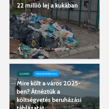
22 millió lej a kukában
Kali István
2025. augusztus 15.
ELEMZÉS
MAROSVÁSÁRHELY
Mire költ a város 2025-
ben? Átnéztük a
költségvetés beruházási
táblázatát.