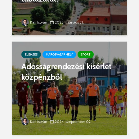
Kali István
2025. március 31.
ELEMZÉS
MAROSVÁSÁRHELY
SPORT
Adósságrendezési kísérlet
közpénzből
Kali István
2024. szeptember 02.