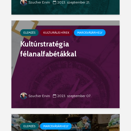
Szucher Ervin
2023. szeptember 21.
ELEMZÉS
KULTURÁLIS HÍREK
MAROSVÁSÁRHELY
Kultúrstratégia
félanalfabétákkal
Szucher Ervin
2023. szeptember 07.
ELEMZÉS
MAROSVÁSÁRHELY