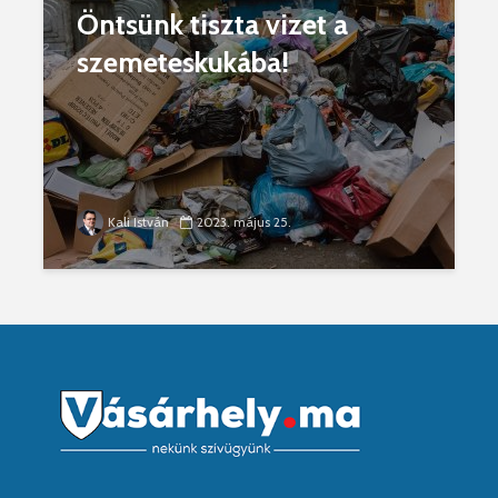
Öntsünk tiszta vizet a
szemeteskukába!
Kali István
2023. május 25.