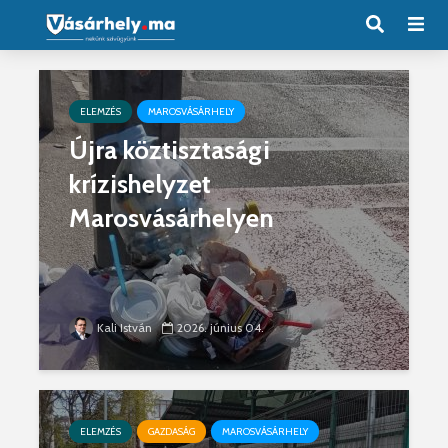
ELEMZÉS
MAROSVÁSÁRHELY
Újra köztisztasági
krízishelyzet
Marosvásárhelyen
Kali István
2026. június 04.
ELEMZÉS
GAZDASÁG
MAROSVÁSÁRHELY