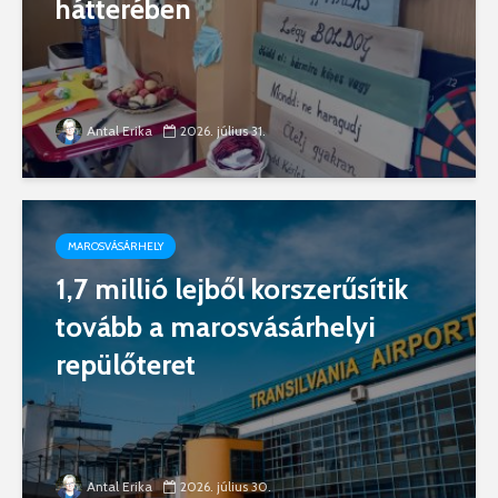
hátterében
Antal Erika
2026. július 31.
MAROSVÁSÁRHELY
1,7 millió lejből korszerűsítik
tovább a marosvásárhelyi
repülőteret
Antal Erika
2026. július 30.