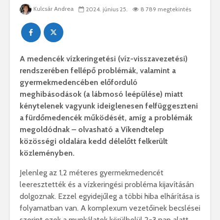
Kulcsár Andrea
2024. június 25.
8 789 megtekintés
A medencék vízkeringetési (víz-visszavezetési)
rendszerében fellépő problémák, valamint a
gyermekmedencében előforduló
meghibásodások (a lábmosó leépülése) miatt
kénytelenek vagyunk ideiglenesen felfüggeszteni
a fürdőmedencék működését, amíg a problémák
megoldódnak – olvasható a Víkendtelep
közösségi oldalára kedd délelőtt felkerült
közleményben.
Jelenleg az 1,2 méteres gyermekmedencét
leeresztették és a vízkeringési probléma kijavításán
dolgoznak. Ezzel egyidejűleg a többi hiba elhárítása is
folyamatban van. A komplexum vezetőinek becslései
szerint ezek a munkálatok körülbelül 2-3 nap alatt