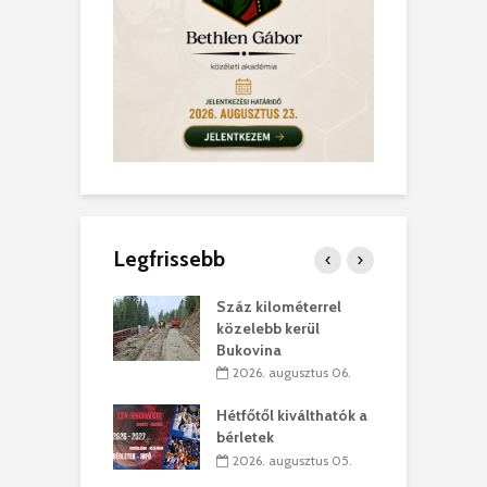
Legfrissebb
los kapunyitás
Száz kilométerrel
H
ki-kastélyban
közelebb kerül
a
Bukovina
. augusztus 01.
2026. augusztus 06.
ánkó – Büllögi
E
ogatása
Hétfőtől kiválthatók a
ú
bérletek
. augusztus 01.
2026. augusztus 05.
g feltámadást!
B