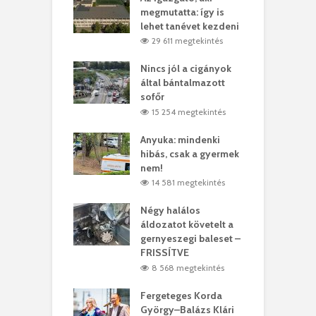
ödött Bölöni
megmutatta: így is
k
ó
lehet tanévet kezdeni
L
4 megtekintés
29 611 megtekintés
lt a vonat egy
Nincs jól a cigányok
E
es
által bántalmazott
3
ásárhelyi férfit
sofőr
m
3 megtekintés
15 254 megtekintés
lálták László
Anyuka: mindenki
M
t
hibás, csak a gyermek
A
nem!
0 megtekintés
14 581 megtekintés
meddig elszáll a
F
ir
Négy halálos
W
áldozatot követelt a
6 megtekintés
gernyeszegi baleset –
FRISSÍTVE
usszal a
A
térre
r
8 568 megtekintés
ttól: itt a
s
rend!
Fergeteges Korda
m
György–Balázs Klári
3 megtekintés