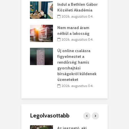
Indul a Bethlen Gábor
. augusztus 01.
Közéleti Akadémia
2026. augusztus 04.
szervezetek:
C
ett okok állnak
ö
Nem marad áram
kolaelhagyás
a
nélkül a lakosság
rében
h
2026. augusztus 04.
 július 31.
Új online csalásra
lió lejből
1
figyelmeztet a
rűsítik tovább a
k
rendőrség: hamis
vásárhelyi
m
gyorshajtási
teret
r
bírságokról küldenek
üzeneteket
 július 30.
2026. augusztus 04.
Legolvasottabb
eivel
Az igazgató, aki
K