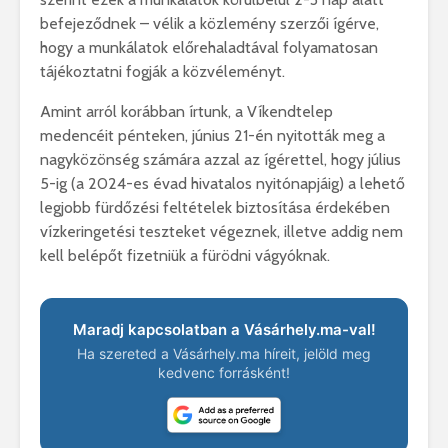
befejeződnek – vélik a közlemény szerzői ígérve,
hogy a munkálatok előrehaladtával folyamatosan
tájékoztatni fogják a közvéleményt.
Amint arról korábban írtunk, a Víkendtelep
medencéit pénteken, június 21-én nyitották meg a
nagyközönség számára azzal az ígérettel, hogy július
5-ig (a 2024-es évad hivatalos nyitónapjáig) a lehető
legjobb fürdőzési feltételek biztosítása érdekében
vízkeringetési teszteket végeznek, illetve addig nem
kell belépőt fizetniük a fürödni vágyóknak.
Maradj kapcsolatban a Vásárhely.ma-val!
Ha szereted a Vásárhely.ma híreit, jelöld meg
kedvenc forrásként!