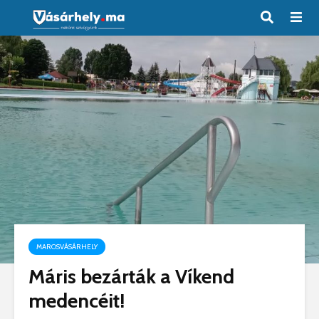
MAROSVÁSÁRHELY
Máris bezárták a Víkend
medencéit!