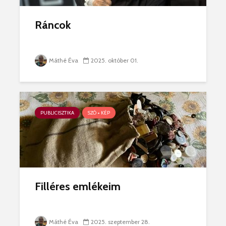
Ráncok
Máthé Éva
2025. október 01.
PUBLICISZTIKA
SZÓ + KÉP
Filléres emlékeim
Máthé Éva
2025. szeptember 28.