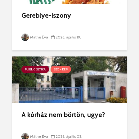
Gereblye-iszony
Máthé Éva
2026. április 19.
PUBLICISZTIKA
SZÓ + KÉP
A kórház nem börtön, ugye?
Máthé Éva
2026. április 02.