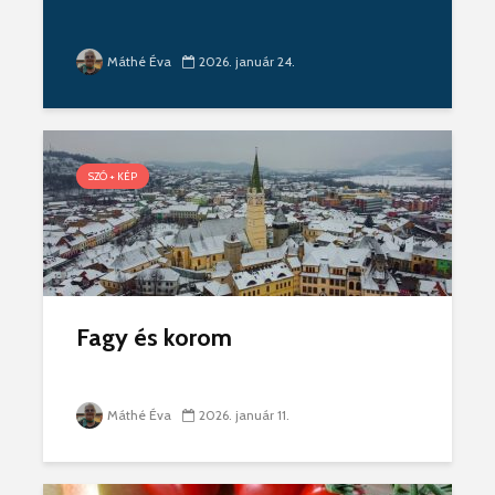
Máthé Éva
2026. január 24.
SZÓ + KÉP
Fagy és korom
Máthé Éva
2026. január 11.