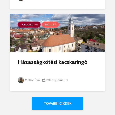
PUBLICISZTIKA
SZÓ + KÉP
Házasságkötési kacskaringó
Máthé Éva
2025. június 30.
TOVÁBBI CIKKEK