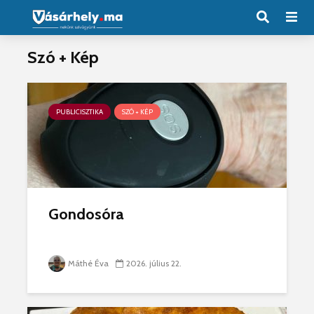
Szó + Kép
PUBLICISZTIKA
SZÓ + KÉP
Gondosóra
Máthé Éva
2026. július 22.