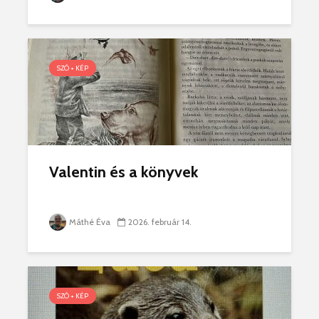
SZÓ + KÉP
Valentin és a könyvek
Máthé Éva
2026. február 14.
SZÓ + KÉP