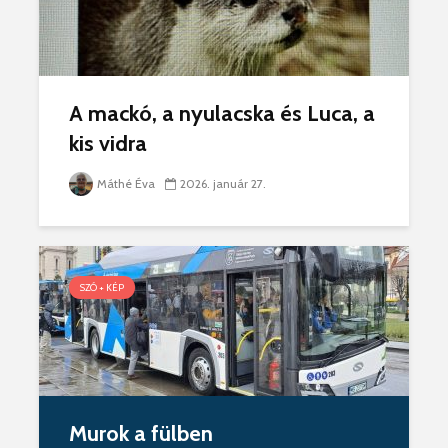
A mackó, a nyulacska és Luca, a
kis vidra
Máthé Éva
2026. január 27.
SZÓ + KÉP
Murok a fülben