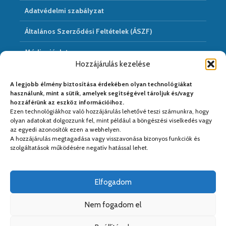
Adatvédelmi szabályzat
Általános Szerződési Feltételek (ÁSZF)
Médiaajánlat
Hozzájárulás kezelése
Hírarchivum
A legjobb élmény biztosítása érdekében olyan technológiákat
használunk, mint a sütik, amelyek segítségével tároljuk és/vagy
hozzáférünk az eszköz információihoz.
Ezen technológiákhoz való hozzájárulás lehetővé teszi számunkra, hogy
Médiapartnereink:
olyan adatokat dolgozzunk fel, mint például a böngészési viselkedés vagy
az egyedi azonosítók ezen a webhelyen.
A hozzájárulás megtagadása vagy visszavonása bizonyos funkciók és
szolgáltatások működésére negatív hatással lehet.
Elfogadom
Nem fogadom el