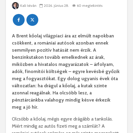
Kali István
2026. június 28.
60 megtekintés
A Brent kőolaj világpiaci ára az elmúlt napokban
csökkent, a romániai autósok azonban ennek
semmilyen pozitív hatását nem érzik. A
benzinkutakon tovább emelkednek az árak,
miközben a hivatalos magyarázatok – árfolyam,
adók, finomítói költségek – egyre kevésbé győzik
meg a fogyasztókat. Egy dolog ugyanis évek óta
változatlan: ha drágul a kőolaj, a kutak szinte
azonnal reagálnak. Ha olcsóbb lesz, a
pénztárcánkba valahogy mindig késve érkezik
meg a jó hír.
Olcsóbb a kőolaj, mégis egyre drágább a tankolás.
Miért mindig az autós fizeti meg a számlát? A