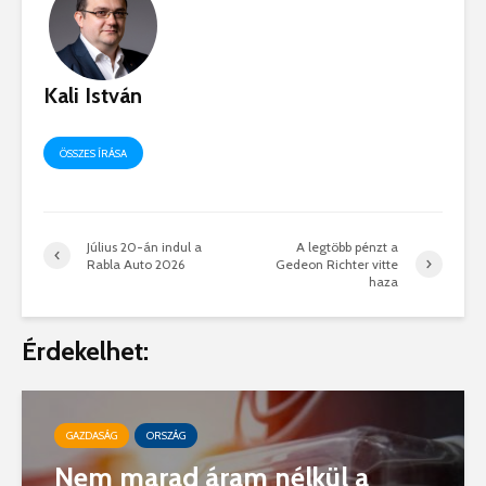
Kali István
ÖSSZES ÍRÁSA
Július 20-án indul a
A legtöbb pénzt a
Rabla Auto 2026
Gedeon Richter vitte
haza
Érdekelhet:
GAZDASÁG
ORSZÁG
Nem marad áram nélkül a