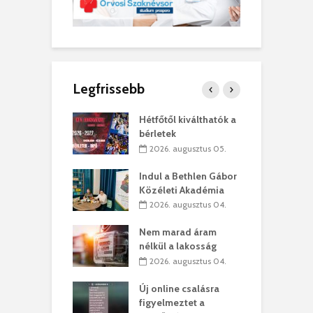
Legfrissebb
ánkó – Büllögi
Hétfőtől kiválthatók a
E
ogatása
bérletek
ú
. augusztus 01.
2026. augusztus 05.
g feltámadást!
Indul a Bethlen Gábor
B
Közéleti Akadémia
. augusztus 01.
2026. augusztus 04.
szervezetek:
C
Nem marad áram
ett okok állnak
ö
nélkül a lakosság
kolaelhagyás
a
2026. augusztus 04.
rében
h
Új online csalásra
 július 31.
figyelmeztet a