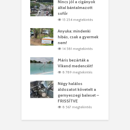
eivel
Nincs jól a cigányok
K
ödött Bölöni
által bántalmazott
k
ó
sofőr
L
1 megtekintés
15 254 megtekintés
lt a vonat egy
Anyuka: mindenki
E
es
hibás, csak a gyermek
3
ásárhelyi férfit
nem!
m
3 megtekintés
14 581 megtekintés
lálták László
Máris bezárták a
M
t
Víkend medencéit!
A
0 megtekintés
8 789 megtekintés
meddig elszáll a
Négy halálos
F
ir
áldozatot követelt a
W
gernyeszegi baleset –
1 megtekintés
FRISSÍTVE
8 567 megtekintés