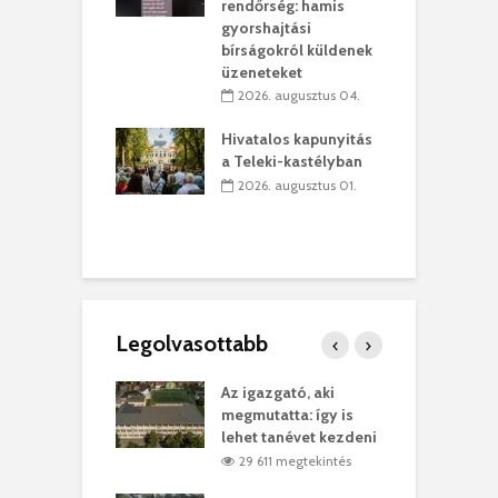
lió lejből
1
rendőrség: hamis
rűsítik tovább a
k
gyorshajtási
vásárhelyi
m
bírságokról küldenek
teret
r
üzeneteket
 július 30.
2026. augusztus 04.
sról múzeumba
P
Hivatalos kapunyitás
yílt a
–
a Teleki-kastélyban
dszeredai
N
2026. augusztus 01.
ásmúzeum
P
 július 30.
Legolvasottabb
teges Korda
Az igazgató, aki
F
y–Balázs Klári
megmutatta: így is
G
rt
lehet tanévet kezdeni
k
6 megtekintés
29 611 megtekintés