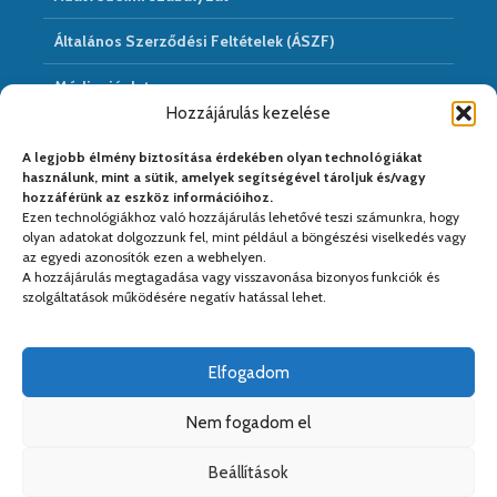
Általános Szerződési Feltételek (ÁSZF)
Médiaajánlat
Hozzájárulás kezelése
Hírarchivum
A legjobb élmény biztosítása érdekében olyan technológiákat
használunk, mint a sütik, amelyek segítségével tároljuk és/vagy
hozzáférünk az eszköz információihoz.
Ezen technológiákhoz való hozzájárulás lehetővé teszi számunkra, hogy
Médiapartnereink:
olyan adatokat dolgozzunk fel, mint például a böngészési viselkedés vagy
az egyedi azonosítók ezen a webhelyen.
A hozzájárulás megtagadása vagy visszavonása bizonyos funkciók és
szolgáltatások működésére negatív hatással lehet.
Elfogadom
Nem fogadom el
Beállítások