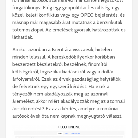
romániai autósok számára ez már szinte megszokott
forgatókönyv. Elég egy geopolitikai feszültség, egy
közel-keleti konfliktus vagy egy OPEC-bejelentés, és
másnap már magasabb árat mutatnak a benzinkutak
totemoszlopai. Az emelések gyorsak, határozottak és
láthatóak.
Amikor azonban a Brent ára visszaesik, hirtelen
minden lelassul. A kereskedők ilyenkor korábban
beszerzett készletekről beszélnek, finomítói
költségekről, logisztikai kiadásokról vagy a dollár
árfolyamáról. Ezek az érvek gazdaságilag helytállók,
de felvetnek egy egyszerű kérdést: Ha ezek a
tényezők nem akadályozzák meg az azonnali
áremelést, akkor miért akadályozzák meg az azonnali
árcsökkentést? Ez az a kérdés, amelyre a romániai
autósok évek óta nem kapnak megnyugtató választ.