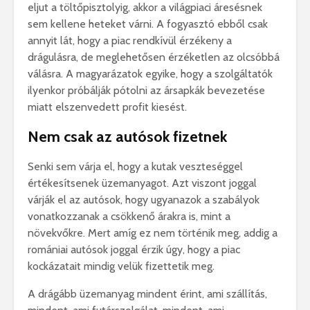
eljut a töltőpisztolyig, akkor a világpiaci áresésnek
sem kellene heteket várni. A fogyasztó ebből csak
annyit lát, hogy a piac rendkívül érzékeny a
drágulásra, de meglehetősen érzéketlen az olcsóbbá
válásra. A magyarázatok egyike, hogy a szolgáltatók
ilyenkor próbálják pótolni az ársapkák bevezetése
miatt elszenvedett profit kiesést.
Nem csak az autósok fizetnek
Senki sem várja el, hogy a kutak veszteséggel
értékesítsenek üzemanyagot. Azt viszont joggal
várják el az autósok, hogy ugyanazok a szabályok
vonatkozzanak a csökkenő árakra is, mint a
növekvőkre. Mert amíg ez nem történik meg, addig a
romániai autósok joggal érzik úgy, hogy a piac
kockázatait mindig velük fizettetik meg.
A drágább üzemanyag mindent érint, ami szállítás,