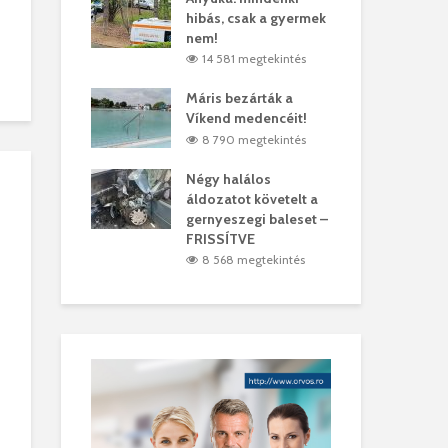
hibás, csak a gyermek
35 
árhelyi férfit
nem!
mar
megtekintés
14 581 megtekintés
6
lták László
Máris bezárták a
Meg
Víkend medencéit!
Abi
megtekintés
8 790 megtekintés
ddig elszáll a
Négy halálos
Fél
áldozatot követelt a
Wiz
gernyeszegi baleset –
megtekintés
5
FRISSÍTVE
8 568 megtekintés