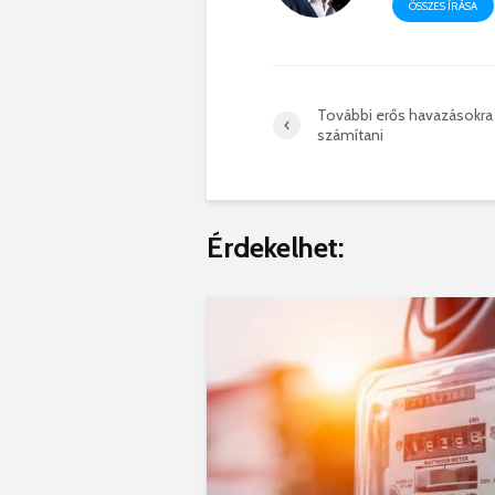
ÖSSZES ÍRÁSA
További erős havazásokra 
számítani
Érdekelhet: