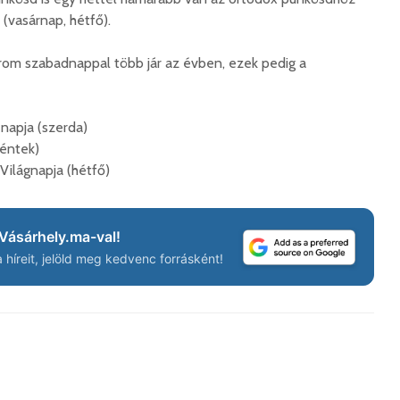
(vasárnap, hétfő).
rom szabadnappal több jár az évben, ezek pedig a
Száz kilométerrel
Hivatal
közelebb kerül
a Teleki
Bukovina
2026. 
2026. augusztus 06.
 napja (szerda)
Európán
péntek)
Hétfőtől kiválthatók a
úr látog
Világnapja (hétfő)
bérletek
2026. 
2026. augusztus 05.
Boldog 
Indul a Bethlen Gábor
2026. 
Vásárhely.ma-val!
Közéleti Akadémia
híreit, jelöld meg kedvenc forrásként!
2026. augusztus 04.
Civil sz
összetet
Nem marad áram
az isko
nélkül a lakosság
hátteré
2026. augusztus 04.
2026. jú
Új online csalásra
1,7 milli
figyelmeztet a