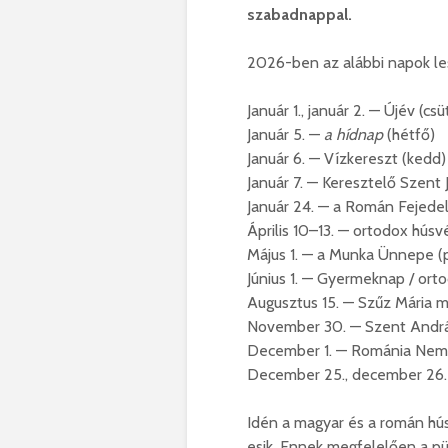
szabadnappal.
2026-ben az alábbi napok l
Január 1., január 2. — Újév (cs
Január 5. —
a hídnap
(hétfő)
Január 6. — Vízkereszt (kedd)
Január 7. — Keresztelő Szent 
Január 24. — a Román Fejed
Április 10–13. — ortodox hús
Május 1. — a Munka Ünnepe (
Június 1. — Gyermeknap / or
Augusztus 15. — Szűz Mária 
November 30. — Szent Andrá
December 1. — Románia Nem
December 25., december 26.
Idén a magyar és a román hús
esik. Ennek megfelelően a p