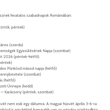
esznek hivatalos szabadnapok Romániában:
ütörtök, péntek)
János (szerda)
elemségek Egyesülésének Napja (szombat)
vét 2026 (péntek-hétfő)
péntek)
todox Pünkösd másod napja (hétfő)
mennybevitele (szombat)
s (hétfő)
zeti Ünnepe (kedd)
 — Karácsony (péntek, szombat)
vét nem esik egy dátumra. A magyar húsvét április 3-6-ra
ünkösd is egy héttel hamarabb van az ortodox pünkösdhöz