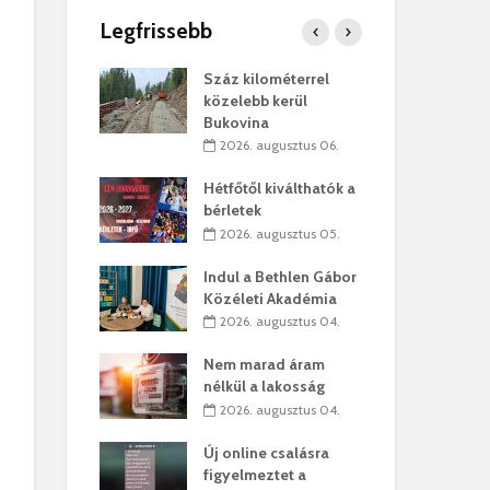
Legfrissebb
os kapunyitás
Száz kilométerrel
Hiv
-kastélyban
közelebb kerül
a T
Bukovina
augusztus 01.
2
2026. augusztus 06.
kó – Büllögi
Eur
atása
Hétfőtől kiválthatók a
úr 
bérletek
augusztus 01.
2
2026. augusztus 05.
feltámadást!
Bol
Indul a Bethlen Gábor
augusztus 01.
2
Közéleti Akadémia
2026. augusztus 04.
ervezetek:
Civ
t okok állnak
öss
Nem marad áram
laelhagyás
az 
nélkül a lakosság
ben
hát
2026. augusztus 04.
lius 31.
2
Új online csalásra
ó lejből
1,7
figyelmeztet a