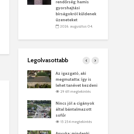
sítik tovább a
kor
rendőrség: hamis
sárhelyi
mar
gyorshajtási
ret
rep
bírságokról küldenek
üzeneteket
úlius 30.
2
2026. augusztus 04.
Legolvasottabb
ges Korda
Az igazgató, aki
Fer
Balázs Klári
megmutatta: így is
Gyö
lehet tanévet kezdeni
kon
megtekintés
29 611 megtekintés
vel
Nincs jól a cigányok
Kön
ött Bölöni
által bántalmazott
küs
sofőr
Lás
megtekintés
15 254 megtekintés
7
 a vonat egy
Anyuka: mindenki
Elg