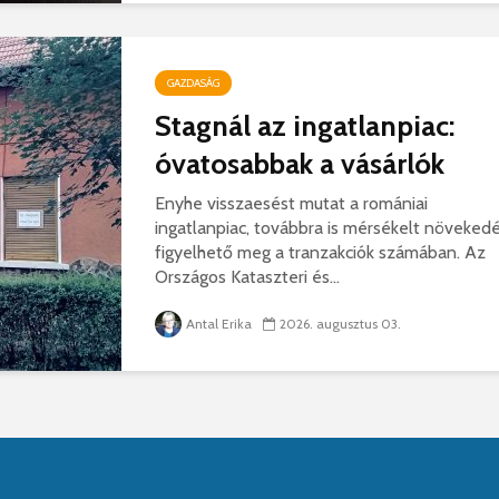
GAZDASÁG
Stagnál az ingatlanpiac:
óvatosabbak a vásárlók
Enyhe visszaesést mutat a romániai
ingatlanpiac, továbbra is mérsékelt növeked
figyelhető meg a tranzakciók számában. Az
Országos Kataszteri és...
Antal Erika
2026. augusztus 03.