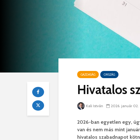
GAZDASÁG
ORSZÁG
Hivatalos 
Kali István
2026. január 02.
2026-ban egyetlen egy, úgy
van és nem más mint január
hivatalos szabadnapot kötn