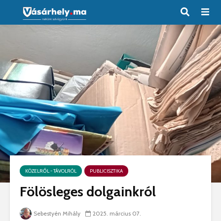
KÖZELRŐL - TÁVOLRÓL
PUBLICISZTIKA
Fölösleges dolgainkról
Sebestyén Mihály
2025. március 07.