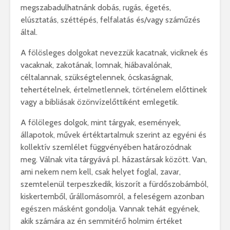
megszabadulhatnánk dobás, rugás, égetés,
elúsztatás, széttépés, felfalatás és/vagy száműzés
által.
A fölösleges dolgokat nevezzük kacatnak, viciknek és
vacaknak, zakotának, lomnak, hiábavalónak,
céltalannak, szükségtelennek, ócskaságnak,
tehertételnek, értelmetlennek, történelem előttinek
vagy a bibliásak özönvízelőttiként emlegetik.
A fölöleges dolgok, mint tárgyak, események,
állapotok, művek értéktartalmuk szerint az egyéni és
kollektív szemlélet függvényében határozódnak
meg. Válnak vita tárgyává pl. házastársak között. Van,
ami nekem nem kell, csak helyet foglal, zavar,
szemtelenül terpeszkedik, kiszorít a fürdőszobámból,
kiskertemből, űrállomásomról, a feleségem azonban
egészen másként gondolja. Vannak tehát egyének,
akik számára az én semmitérő holmim értéket