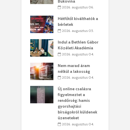
Bukovina
. augusztus 01.
2026. augusztus 06.
ánkó – Büllögi
E
ogatása
Hétfőtől kiválthatók a
ú
bérletek
. augusztus 01.
2026. augusztus 05.
g feltámadást!
B
Indul a Bethlen Gábor
. augusztus 01.
Közéleti Akadémia
2026. augusztus 04.
szervezetek:
C
ett okok állnak
ö
Nem marad áram
kolaelhagyás
a
nélkül a lakosság
rében
h
2026. augusztus 04.
 július 31.
Új online csalásra
lió lejből
1
figyelmeztet a
rűsítik tovább a
k
rendőrség: hamis
vásárhelyi
m
gyorshajtási
teret
r
bírságokról küldenek
üzeneteket
 július 30.
2026. augusztus 04.