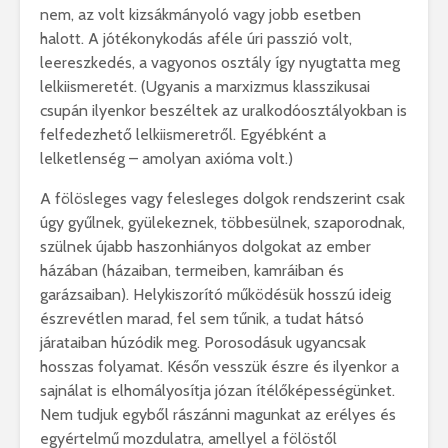
nem, az volt kizsákmányoló vagy jobb esetben
halott. A jótékonykodás aféle úri passzió volt,
leereszkedés, a vagyonos osztály így nyugtatta meg
lelkiismeretét. (Ugyanis a marxizmus klasszikusai
csupán ilyenkor beszéltek az uralkodóosztályokban is
felfedezhető lelkiismeretről. Egyébként a
lelketlenség – amolyan axióma volt.)
A fölösleges vagy felesleges dolgok rendszerint csak
úgy gyűlnek, gyülekeznek, többesülnek, szaporodnak,
szülnek újabb haszonhiányos dolgokat az ember
házában (házaiban, termeiben, kamráiban és
garázsaiban). Helykiszorító működésük hosszú ideig
észrevétlen marad, fel sem tűnik, a tudat hátsó
járataiban húzódik meg. Porosodásuk ugyancsak
hosszas folyamat. Későn vesszük észre és ilyenkor a
sajnálat is elhomályosítja józan ítélőképességünket.
Nem tudjuk egyből rászánni magunkat az erélyes és
egyértelmű mozdulatra, amellyel a fölöstől