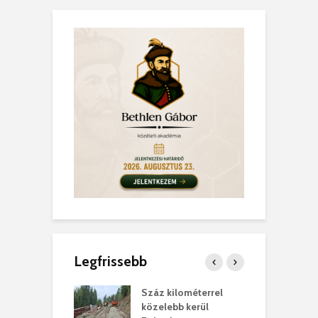
Legfrissebb
los kapunyitás
Száz kilométerrel
H
ki-kastélyban
közelebb kerül
a