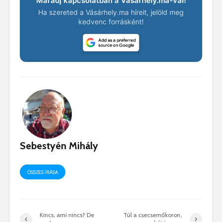
Maradj kapcsolatban a Vásárhely.ma-val!
Ha szereted a Vásárhely.ma híreit, jelöld meg
kedvenc forrásként!
Sebestyén Mihály
ÖSSZES ÍRÁSA
Kincs, ami nincs? De
Túl a csecsemőkoron,