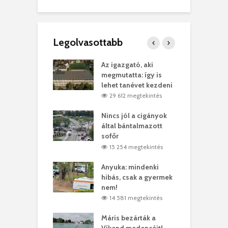
Legolvasottabb
teges Korda
Az igazgató, aki
F
y–Balázs Klári
megmutatta: így is
G
rt
lehet tanévet kezdeni
k
0 megtekintés
29 612 megtekintés
eivel
Nincs jól a cigányok
K
ödött Bölöni
által bántalmazott
k
ó
sofőr
L
4 megtekintés
15 254 megtekintés
lt a vonat egy
Anyuka: mindenki
E
es
hibás, csak a gyermek
3
ásárhelyi férfit
nem!
m
4 megtekintés
14 581 megtekintés
lálták László
Máris bezárták a
M