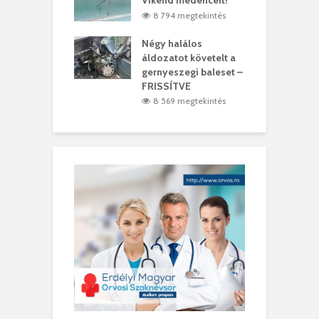
t
Víkend medencéit!
A
1 megtekintés
8 794 megtekintés
meddig elszáll a
Négy halálos
F
ir
áldozatot követelt a
W
gernyeszegi baleset –
9 megtekintés
FRISSÍTVE
8 569 megtekintés