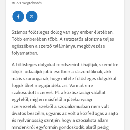
221 megtekintés
Számos fölösleges dolog van egy ember életében.
Több emberében több. A tetszetős aforizma teljes
egészében a szerző találmánya, megkövezése
folyamatban.
A fölösleges dolgokat rendszerint kihajítjuk, szemétre
lökjük, odaadjuk jobb esetben a rászorulóknak, akik
máris szoronganak, hogy miféle fölösleges dolgokkal
fogjuk őket megajándékozni. Vannak erre
szakosodott szervek. Pl. a köztisztasági válallat
egyfelől, míglen másfelől a jótékonysági
szervezetek. Ezekről a szocializmusban nem volt
divatos beszélni, ugyanis az volt a közfelfogás a sajtó
és nyilvánosság szintjén, hogy a szocialista állam
mindenkiről egyformán gondoskodik, akiről pedig