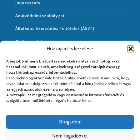
Impresszum
Adatvédelmi szabályzat
Általános Szerződési Feltételek (ÁSZF)
Médiaajánlat
Hozzájárulás kezelése
Hírarchivum
A legjobb élmény biztosítása érdekében olyan technológiákat
használunk, mint a sütik, amelyek segítségével tároljuk és/vagy
hozzáférünk az eszköz információihoz.
Ezen technológiákhoz való hozzájárulás lehetővé teszi számunkra, hogy
Médiapartnereink:
olyan adatokat dolgozzunk fel, mint például a böngészési viselkedés vagy
az egyedi azonosítók ezen a webhelyen.
A hozzájárulás megtagadása vagy visszavonása bizonyos funkciók és
szolgáltatások működésére negatív hatással lehet.
Elfogadom
Nem fogadom el