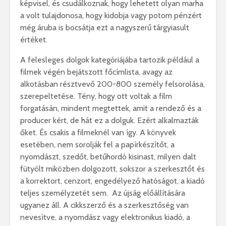
képvisel, és csudálkoznak, hogy lehetett olyan marha
a volt tulajdonosa, hogy kidobja vagy potom pénzért
még áruba is bocsátja ezt a nagyszerű tárgyiasult
értéket.
A felesleges dolgok kategóriájába tartozik például a
filmek végén bejátszott főcímlista, avagy az
alkotásban résztvevő 200-800 személy felsorolása,
szerepeltetése. Tény, hogy ott voltak a film
forgatásán, mindent megtettek, amit a rendező és a
producer kért, de hát ez a dolguk. Ezért alkalmazták
őket. És csakis a filmeknél van így. A könyvek
esetében, nem sorolják fel a papírkészítőt, a
nyomdászt, szedőt, betűhordó kisinast, milyen dalt
fütyölt miközben dolgozott, sokszor a szerkesztőt és
a korrektort, cenzort, engedélyező hatóságot, a kiadó
teljes személyzetét sem. Az újság előállítására
ugyanez áll. A cikkszerző és a szerkesztőség van
nevesítve, a nyomdász vagy elektronikus kiadó, a