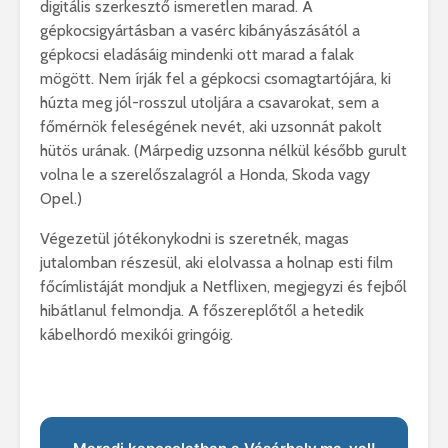
digitális szerkesztő ismeretlen marad. A
gépkocsigyártásban a vasérc kibányászásától a
gépkocsi eladásáig mindenki ott marad a falak
mögött. Nem írják fel a gépkocsi csomagtartójára, ki
húzta meg jól-rosszul utoljára a csavarokat, sem a
főmérnök feleségének nevét, aki uzsonnát pakolt
hütös urának. (Márpedig uzsonna nélkül később gurult
volna le a szerelőszalagról a Honda, Skoda vagy
Opel.)
Végezetül jótékonykodni is szeretnék, magas
jutalomban részesül, aki elolvassa a holnap esti film
főcímlistáját mondjuk a Netflixen, megjegyzi és fejből
hibátlanul felmondja. A főszereplőtől a hetedik
kábelhordó mexikói gringóig.