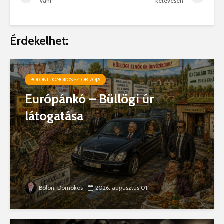
van!
kétévesen
Érdekelhet:
BÖLÖNI DOMOKOS SZTORIZÓJA
Európánkó – Büllögi úr
látogatása
Bölöni Domokos
2026. augusztus 01.