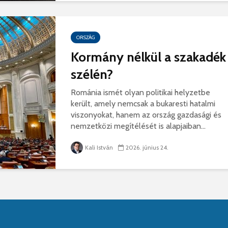
ORSZÁG
Kormány nélkül a szakadék
szélén?
Románia ismét olyan politikai helyzetbe
került, amely nemcsak a bukaresti hatalmi
viszonyokat, hanem az ország gazdasági és
nemzetközi megítélését is alapjaiban...
Kali István
2026. június 24.