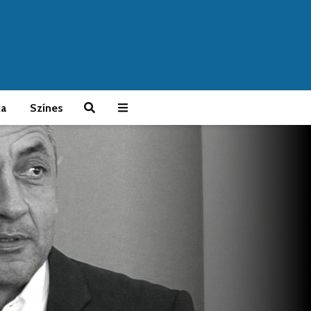
ka
Színes