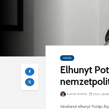
ORSZÁG
Elhunyt Pot
nemzetpolit
Kulcsár Andrea
2024. októbe
Váratlanul elhunyt Potápi Ár