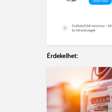
ÖSSZES ÍRÁSA
Székelyföldi turizmus – ki
és lehetőségek
Érdekelhet: