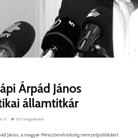
ápi Árpád János
ikai államtitkár
r 17.
307 megtekintés
pád János, a magyar Miniszterelnökség nemzetpolitikáért