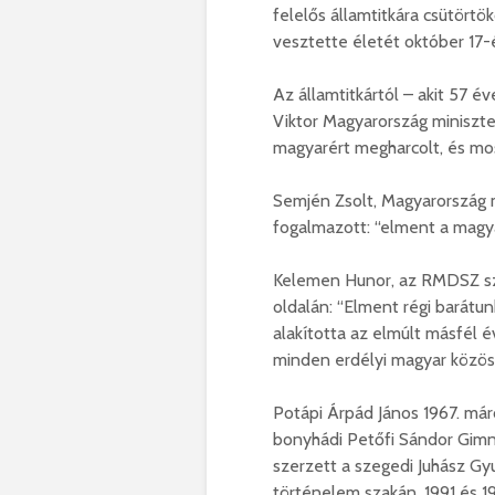
felelős államtitkára csütörtö
vesztette életét október 17-
Az államtitkártól – akit 57 é
Viktor Magyarország miniszte
magyarért megharcolt, és mos
Semjén Zsolt, Magyarország 
fogalmazott: “elment a magya
Kelemen Hunor, az RMDSZ szö
oldalán: “Elment régi barátu
alakította az elmúlt másfél é
minden erdélyi magyar közöss
Potápi Árpád János 1967. már
bonyhádi Petőfi Sándor Gimná
szerzett a szegedi Juhász Gy
történelem szakán, 1991 és 