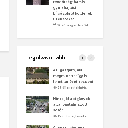
sítik tovább a
kor
rendőrség: hamis
sárhelyi
mar
gyorshajtási
ret
rep
bírságokról küldenek
üzeneteket
úlius 30.
2
2026. augusztus 04.
Legolvasottabb
ges Korda
Az igazgató, aki
Fer
Balázs Klári
megmutatta: így is
Gyö
lehet tanévet kezdeni
kon
megtekintés
29 611 megtekintés
vel
Nincs jól a cigányok
Kön
ött Bölöni
által bántalmazott
küs
sofőr
Lás
megtekintés
15 254 megtekintés
7
 a vonat egy
Anyuka: mindenki
Elg