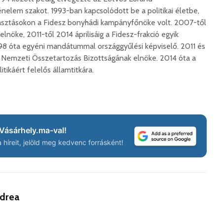
lem szakot. 1993-ban kapcsolódott be a politikai életbe,
lasztásokon a Fidesz bonyhádi kampányfőnöke volt. 2007-től
nöke, 2011-től 2014 áprilisáig a Fidesz-frakció egyik
Száz kilométerrel
Hivatal
közelebb kerül
a Teleki
98 óta egyéni mandátummal országgyűlési képviselő. 2011 és
Bukovina
2026. 
 Nemzeti Összetartozás Bizottságának elnöke. 2014 óta a
2026. augusztus 06.
ikáért felelős államtitkára.
Európán
Hétfőtől kiválthatók a
úr látog
bérletek
2026. 
2026. augusztus 05.
Boldog 
Indul a Bethlen Gábor
2026. 
Vásárhely.ma-val!
Közéleti Akadémia
híreit, jelöld meg kedvenc forrásként!
2026. augusztus 04.
Civil sz
összetet
Nem marad áram
az isko
nélkül a lakosság
hátteré
2026. augusztus 04.
2026. jú
ndrea
Új online csalásra
1,7 milli
figyelmeztet a