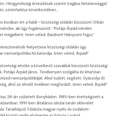
kön. Hírügynökségi értesülések szerint tragikus hirtelenséggel
én, szívinfarktus következtében..
ves korában ért a halál – közösségi oldalán búcsúzott Orbán
relnöke, aki úgy fogalmazott: “Potápi Árpád minden
t megpihent. Isten veled, Barátom! Hiányozni fogsz.”
miniszterelnök-helyettese közösségi oldalán úgy
r nemzetpolitika hű katonája. Isten veled, Árpád!”
vetségi elnöke a következő szavakkal búcsúzott közösségi
nk, Potápi Árpád János. Tevékenyen szolgálta és kitartóan
vtized nemzetpolitikáját. Ahol tudott, segített. Gyászolja őt
ég, ahol az elmúlt években megfordult. Isten veled, Árpád!”
cius 28-án született Bonyhádon. 1985-ben érettségizett a
ziumban, 1991-ben általános iskolai tanári oklevelet
ula Tanárképző Főiskola magyar nyelv és irodalom-
1994 között pedig elvégezte az Eötvös Loránd