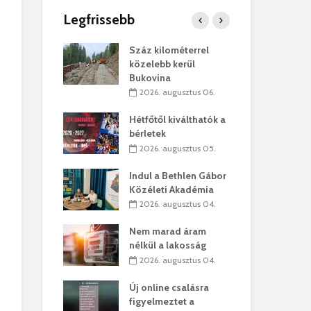
Legfrissebb
os kapunyitás
Száz kilométerrel
Hiv
-kastélyban
közelebb kerül
a T
Bukovina
augusztus 01.
2
2026. augusztus 06.
kó – Büllögi
Eur
atása
Hétfőtől kiválthatók a
úr 
bérletek
augusztus 01.
2
2026. augusztus 05.
feltámadást!
Bol
Indul a Bethlen Gábor
augusztus 01.
2
Közéleti Akadémia
2026. augusztus 04.
ervezetek:
Civ
t okok állnak
öss
Nem marad áram
laelhagyás
az 
nélkül a lakosság
ben
hát
2026. augusztus 04.
lius 31.
2
Új online csalásra
ó lejből
1,7
figyelmeztet a