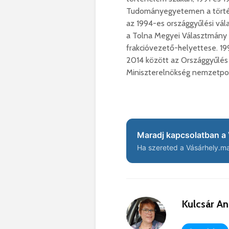
Tudományegyetemen a történe
az 1994-es országgyűlési vá
a Tolna Megyei Választmány el
frakcióvezető-helyettese. 19
2014 között az Országgyűlés
Miniszterelnökség nemzetpolit
Maradj kapcsolatban a 
Ha szereted a Vásárhely.ma 
Kulcsár A