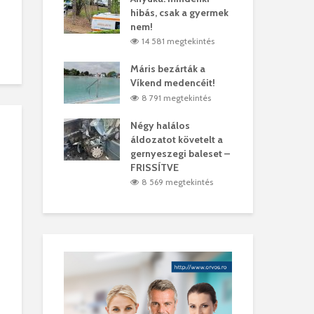
hibás, csak a gyermek
35 
árhelyi férfit
nem!
mar
megtekintés
14 581 megtekintés
6
lták László
Máris bezárták a
Meg
Víkend medencéit!
Abi
megtekintés
8 791 megtekintés
ddig elszáll a
Négy halálos
Fél
áldozatot követelt a
Wiz
gernyeszegi baleset –
megtekintés
5
FRISSÍTVE
8 569 megtekintés