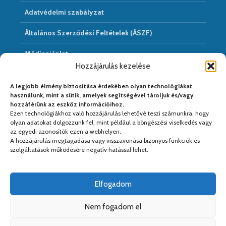
Adatvédelmi szabályzat
Általános Szerződési Feltételek (ÁSZF)
Médiaajánlat
Hozzájárulás kezelése
Hírarchivum
A legjobb élmény biztosítása érdekében olyan technológiákat
használunk, mint a sütik, amelyek segítségével tároljuk és/vagy
hozzáférünk az eszköz információihoz.
Ezen technológiákhoz való hozzájárulás lehetővé teszi számunkra, hogy
Médiapartnereink:
olyan adatokat dolgozzunk fel, mint például a böngészési viselkedés vagy
az egyedi azonosítók ezen a webhelyen.
A hozzájárulás megtagadása vagy visszavonása bizonyos funkciók és
szolgáltatások működésére negatív hatással lehet.
Elfogadom
Nem fogadom el