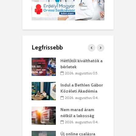
Legfrissebb
ánkó – Büllögi
Hétfőtől kiválthatók a
E
ogatása
bérletek
ú
. augusztus 01.
2026. augusztus 05.
g feltámadást!
Indul a Bethlen Gábor
B
Közéleti Akadémia
. augusztus 01.
2026. augusztus 04.
szervezetek:
C
Nem marad áram
ett okok állnak
ö
nélkül a lakosság
kolaelhagyás
a
2026. augusztus 04.
rében
h
Új online csalásra
 július 31.