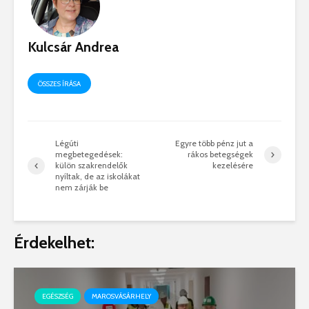
Kulcsár Andrea
ÖSSZES ÍRÁSA
Légúti
Egyre több pénz jut a
megbetegedések:
rákos betegségek
külön szakrendelők
kezelésére
nyíltak, de az iskolákat
nem zárják be
Érdekelhet:
EGÉSZSÉG
MAROSVÁSÁRHELY