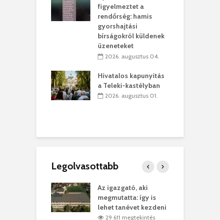
figyelmeztet a
lió lejből
1
rendőrség: hamis
rűsítik tovább a
k
gyorshajtási
vásárhelyi
m
bírságokról küldenek
teret
r
üzeneteket
 július 30.
2026. augusztus 04.
sról múzeumba
P
Hivatalos kapunyitás
yílt a
–
a Teleki-kastélyban
dszeredai
N
2026. augusztus 01.
ásmúzeum
P
 július 30.
Legolvasottabb
teges Korda
Az igazgató, aki
F
y–Balázs Klári
megmutatta: így is
G
rt
lehet tanévet kezdeni
k
6 megtekintés
29 611 megtekintés