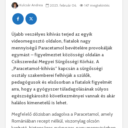
Kulcsár Andrea
2025. február 06.
147 megtekintés
Újabb veszélyes kihívás terjed az egyik
videomegosztó oldalon, fiatalok nagy
mennyiségű Paracetamol bevételére provokálják
egymást – figyelmeztet közösségi oldalán a
Csíkszeredai Megyei Sürgősségi Kórház. A
„Paracetamol-kihívás” kapcsán a sürgősségi
osztály szakemberei felhívják a szülők,
pedagógusok és elsősorban a fiatalok figyelmét
arra, hogy a gyógyszer túladagolásának súlyos
egészségkárosító következményei vannak és akár
halálos kimenetelű is lehet.
Megfelelő dózisban adagolva a Paracetamol, amely
Romániában recept nélkül, viszonylag olcsón
kapható, biztonságos gyógyszer, nagy mennyiségben,