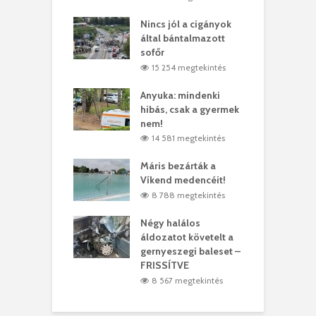
eivel
Nincs jól a cigányok
K
ödött Bölöni
által bántalmazott
k
ó
sofőr
L
1 megtekintés
15 254 megtekintés
lt a vonat egy
Anyuka: mindenki
E
es
hibás, csak a gyermek
3
ásárhelyi férfit
nem!
m
3 megtekintés
14 581 megtekintés
lálták László
Máris bezárták a
M
t
Víkend medencéit!
A
0 megtekintés
8 788 megtekintés
meddig elszáll a
Négy halálos
F
ir
áldozatot követelt a
W
gernyeszegi baleset –
8 megtekintés
FRISSÍTVE
8 567 megtekintés