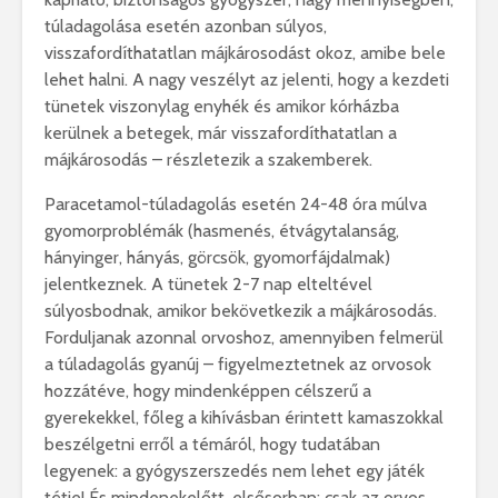
túladagolása esetén azonban súlyos,
visszafordíthatatlan májkárosodást okoz, amibe bele
lehet halni. A nagy veszélyt az jelenti, hogy a kezdeti
tünetek viszonylag enyhék és amikor kórházba
kerülnek a betegek, már visszafordíthatatlan a
májkárosodás – részletezik a szakemberek.
Paracetamol-túladagolás esetén 24-48 óra múlva
gyomorproblémák (hasmenés, étvágytalanság,
hányinger, hányás, görcsök, gyomorfájdalmak)
jelentkeznek. A tünetek 2-7 nap elteltével
súlyosbodnak, amikor bekövetkezik a májkárosodás.
Forduljanak azonnal orvoshoz, amennyiben felmerül
a túladagolás gyanúj – figyelmeztetnek az orvosok
hozzátéve, hogy mindenképpen célszerű a
gyerekekkel, főleg a kihívásban érintett kamaszokkal
beszélgetni erről a témáról, hogy tudatában
legyenek: a gyógyszerszedés nem lehet egy játék
tétje! És mindenekelőtt, elsősorban: csak az orvos