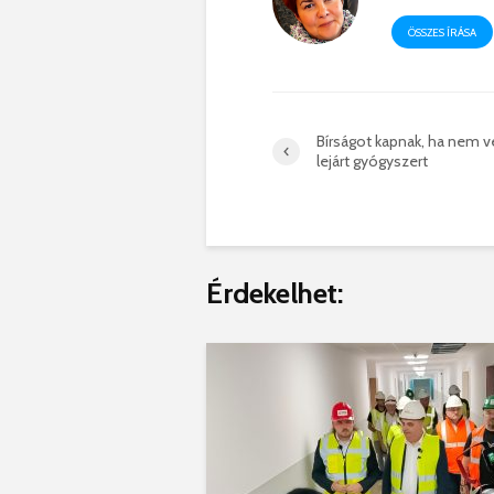
ÖSSZES ÍRÁSA
Bírságot kapnak, ha nem ve
lejárt gyógyszert
Érdekelhet: