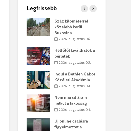
Legfrissebb
os kapunyitás
Száz kilométerrel
Hiv
-kastélyban
közelebb kerül
a T
Bukovina
augusztus 01.
2
2026. augusztus 06.
kó – Büllögi
Eur
atása
Hétfőtől kiválthatók a
úr 
bérletek
augusztus 01.
2
2026. augusztus 05.
feltámadást!
Bol
Indul a Bethlen Gábor
augusztus 01.
2
Közéleti Akadémia
2026. augusztus 04.
ervezetek:
Civ
t okok állnak
öss
Nem marad áram
laelhagyás
az 
nélkül a lakosság
ben
hát
2026. augusztus 04.
lius 31.
2
Új online csalásra
ó lejből
1,7
figyelmeztet a