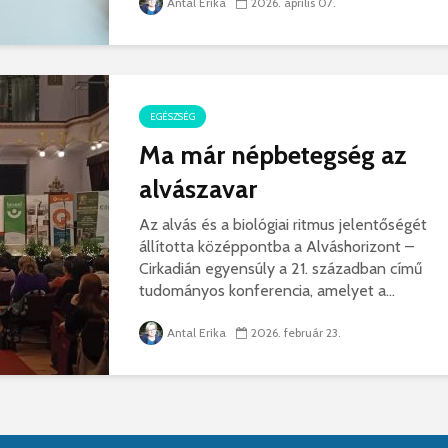
Antal Erika
2026. április 07.
EGÉSZSÉG
Ma már népbetegség az
alvászavar
Az alvás és a biológiai ritmus jelentőségét
állította középpontba a Alváshorizont –
Cirkadián egyensúly a 21. században című
tudományos konferencia, amelyet a...
Antal Erika
2026. február 23.