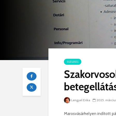
EGÉSZSÉG
Szakorvosok
betegellátá
Lengyel Erika
2025. március
Marosvásárhelyen indított p