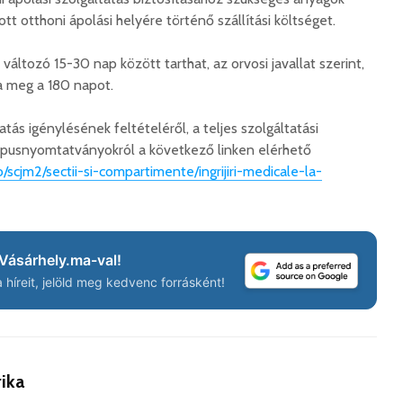
ott otthoni ápolási helyére történő szállítási költséget.
változó 15-30 nap között tarthat, az orvosi javallat szerint,
Száz kilométerrel
Hivatal
közelebb kerül
a Teleki
 meg a 180 napot.
Bukovina
2026. 
2026. augusztus 06.
tás igénylésének feltételéről, a teljes szolgáltatási
Európán
 típusnyomtatványokról a következő linken elérhető
Hétfőtől kiválthatók a
úr látog
o/scjm2/sectii-si-compartimente/ingrijiri-medicale-la-
bérletek
2026. 
2026. augusztus 05.
Boldog 
Indul a Bethlen Gábor
2026. 
Közéleti Akadémia
Vásárhely.ma-val!
2026. augusztus 04.
Civil sz
híreit, jelöld meg kedvenc forrásként!
összetet
Nem marad áram
az isko
nélkül a lakosság
hátteré
2026. augusztus 04.
2026. jú
Új online csalásra
ika
1,7 milli
figyelmeztet a