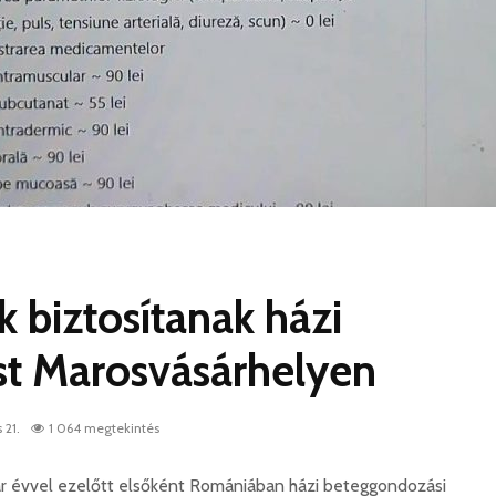
 biztosítanak házi
st Marosvásárhelyen
 21.
1 064 megtekintés
ár évvel ezelőtt elsőként Romániában házi beteggondozási