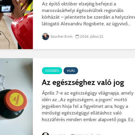
Az építő október elsejéig befejezi a
hibás, csak a gyermek
35 éves
marosvásárhelyi égéssérültek regionális
nem!
marosvás
kórházát – jelentette be szerdán a helyszínr
14 581 megtekintés
6 344 
látogató Alexandru Rogobete, az ügyvivő...
Máris bezárták a
Megtalá
Víkend medencéit!
Abigélt
Szucher Ervin
2026. július 22.
8 791 megtekintés
6 070 
Négy halálos
Félig-me
áldozatot követelt a
Wizz Air
gernyeszegi baleset –
5 729 
EGÉSZSÉG
VILÁG
FRISSÍTVE
8 569 megtekintés
Az egészséghez való jog
Április 7-e az egészségügy világnapja, amely
idén az „Az egészségem, a jogom” mottó
jegyében hívja fel a figyelmet arra, hogy a
minőségi egészségügyi ellátáshoz való
hozzáférés minden ember alapvető joga. Ez..