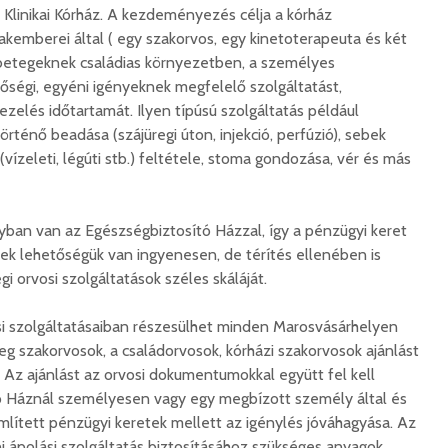
 Klinikai Kórház. A kezdeményezés célja a kórház
kemberei által ( egy szakorvos, egy kinetoterapeuta és két
 betegeknek családias környezetben, a személyes
ségi, egyéni igényeknek megfelelő szolgáltatást,
kezelés időtartamát. Ilyen típúsú szolgáltatás például
rténő beadása (szájüregi úton, injekció, perfúzió), sebek
vízeleti, légúti stb.) feltétele, stoma gondozása, vér és más
ban van az Egészségbiztosító Házzal, így a pénzügyi keret
nek lehetőségük van ingyenesen, de térítés ellenében is
i orvosi szolgáltatások széles skáláját.
i szolgáltatásaiban részesülhet minden Marosvásárhelyen
eg szakorvosok, a családorvosok, kórházi szakorvosok ajánlást
. Az ajánlást az orvosi dokumentumokkal együtt fel kell
ó Háznál személyesen vagy egy megbízott személy által és
ített pénzügyi keretek mellett az igénylés jóváhagyása. Az
ni ápolási szolgáltatás biztosításához szükséges anyagok