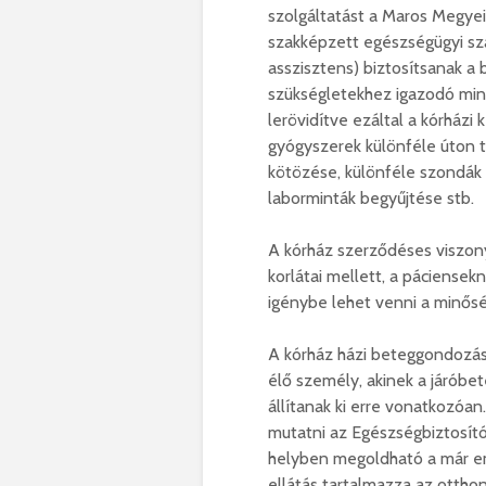
szolgáltatást a Maros Megyei
szakképzett egészségügyi sza
asszisztens) biztosítsanak a
szükségletekhez igazodó minő
lerövidítve ezáltal a kórházi 
gyógyszerek különféle úton tö
kötözése, különféle szondák (
laborminták begyűjtése stb.
A kórház szerződéses viszony
korlátai mellett, a páciensek
igénybe lehet venni a minőség
A kórház házi beteggondozás
élő személy, akinek a járóbet
állítanak ki erre vonatkozóan
mutatni az Egészségbiztosít
helyben megoldható a már eml
ellátás tartalmazza az ottho