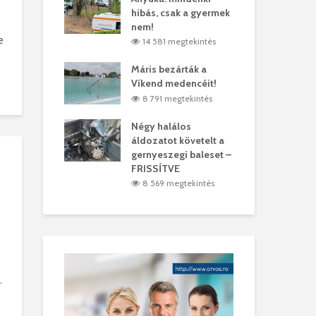
hibás, csak a gyermek
35 
árhelyi férfit
nem!
mar
e
megtekintés
14 581 megtekintés
6
lták László
Máris bezárták a
Meg
Víkend medencéit!
Abi
megtekintés
8 791 megtekintés
ddig elszáll a
Négy halálos
Fél
áldozatot követelt a
Wiz
gernyeszegi baleset –
megtekintés
5
FRISSÍTVE
8 569 megtekintés
.