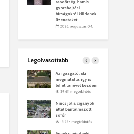
sítik tovább a
kor
rendőrség: hamis
sárhelyi
mar
gyorshajtási
ret
rep
bírságokról küldenek
üzeneteket
úlius 30.
2
2026. augusztus 04.
Legolvasottabb
ges Korda
Az igazgató, aki
Fer
Balázs Klári
megmutatta: így is
Gyö
lehet tanévet kezdeni
kon
megtekintés
29 611 megtekintés
vel
Nincs jól a cigányok
Kön
ött Bölöni
által bántalmazott
küs
sofőr
Lás
megtekintés
15 254 megtekintés
7
 a vonat egy
Anyuka: mindenki
Elg