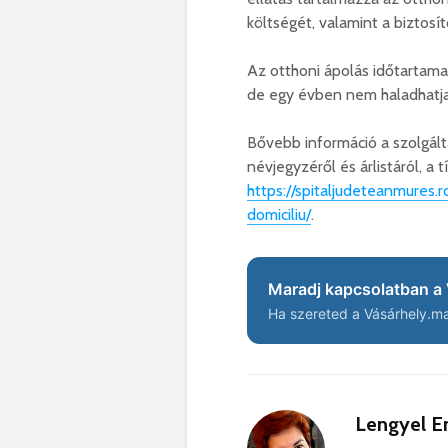
költségét, valamint a biztosít
Az otthoni ápolás időtartama 
de egy évben nem haladhatja
Bővebb információ a szolgálta
névjegyzéről és árlistáról, a
https://spitaljudeteanmures.r
domiciliu/
.
Maradj kapcsolatban a 
Ha szereted a Vásárhely.ma 
Lengyel Er