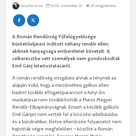
Szucher Ervin
2025. november 19.
67 megtekintés
A Román Rendőrség Főfelügyelősége
büntetőeljárást indított néhány rendőr ellen,
akiknek hanyagsága emberéletet követelt. A
célkeresztbe vett személyek nem gondoskodtak
Emil Gânj letartoztatásáról.
A román rendőrség vizsgálata annak a ténynek az
alapján indul, hogy a mezőméhesi gyilkos ellen
kiadott korábbi elfogatóparancsot a helyi őrs
munkatársai nem továbbították a Maros Megyei
Rendőr-főkapitányságnak. Emiatt a később gyilkoló
Emil Gânjet nem vették fel a körözési adatbázisba,
és a bürokratikus, illetve ellenőrzési folyamatot nem
hajtották végre megfelelően – közölte a Román