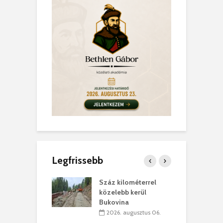
Legfrissebb
los kapunyitás
Száz kilométerrel
H
ki-kastélyban
közelebb kerül
a
Bukovina
. augusztus 01.
2026. augusztus 06.
ánkó – Büllögi
E