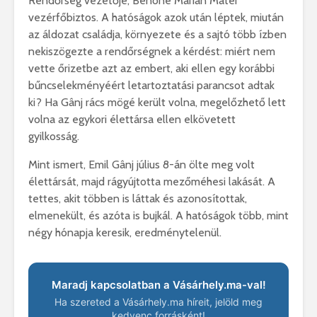
Rendőrség vezetője, Benone Marian Matei
vezérfőbiztos. A hatóságok azok után léptek, miután
az áldozat családja, környezete és a sajtó több ízben
nekiszögezte a rendőrségnek a kérdést: miért nem
vette őrizetbe azt az embert, aki ellen egy korábbi
bűncselekményéért letartoztatási parancsot adtak
ki? Ha Gânj rács mögé került volna, megelőzhető lett
volna az egykori élettársa ellen elkövetett
gyilkosság.
Mint ismert, Emil Gânj július 8-án ölte meg volt
élettársát, majd rágyújtotta mezőméhesi lakását. A
tettes, akit többen is láttak és azonosítottak,
elmenekült, és azóta is bujkál. A hatóságok több, mint
négy hónapja keresik, eredménytelenül.
Maradj kapcsolatban a Vásárhely.ma-val!
Ha szereted a Vásárhely.ma híreit, jelöld meg
kedvenc forrásként!