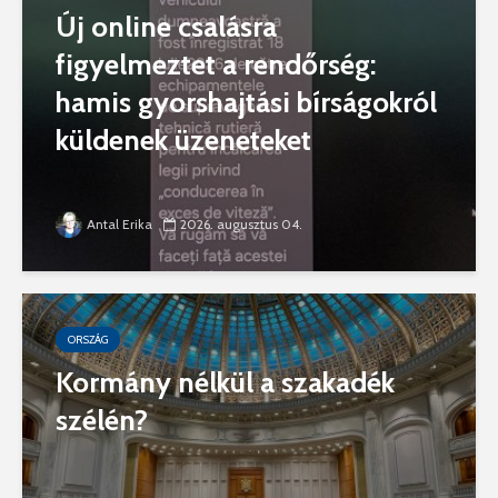
Új online csalásra
figyelmeztet a rendőrség:
hamis gyorshajtási bírságokról
küldenek üzeneteket
Antal Erika
2026. augusztus 04.
ORSZÁG
Kormány nélkül a szakadék
szélén?