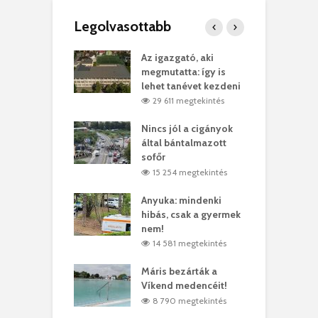
Legolvasottabb
teges Korda
Az igazgató, aki
F
y–Balázs Klári
megmutatta: így is
G
rt
lehet tanévet kezdeni
k
7 megtekintés
29 611 megtekintés
eivel
Nincs jól a cigányok
K
ödött Bölöni
által bántalmazott
k
ó
sofőr
L
4 megtekintés
15 254 megtekintés
lt a vonat egy
Anyuka: mindenki
E
es
hibás, csak a gyermek
3
ásárhelyi férfit
nem!
m
3 megtekintés
14 581 megtekintés
lálták László
Máris bezárták a
M
t
Víkend medencéit!
A
0 megtekintés
8 790 megtekintés