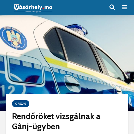
ORSZÁG
Rendőröket vizsgálnak a
Gânj-ügyben