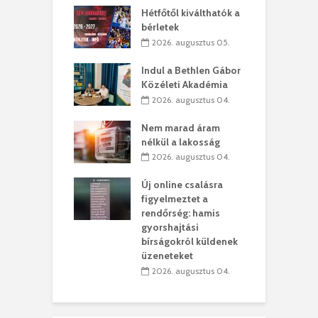
ogatása
Hétfőtől kiválthatók a
ú
bérletek
. augusztus 01.
2026. augusztus 05.
g feltámadást!
B
Indul a Bethlen Gábor
. augusztus 01.
Közéleti Akadémia
2026. augusztus 04.
szervezetek:
C
ett okok állnak
ö
Nem marad áram
kolaelhagyás
a
nélkül a lakosság
rében
h
2026. augusztus 04.
 július 31.
Új online csalásra
lió lejből
1
figyelmeztet a
rűsítik tovább a
k
rendőrség: hamis
vásárhelyi
m
gyorshajtási
teret
r
bírságokról küldenek
üzeneteket
 július 30.
2026. augusztus 04.