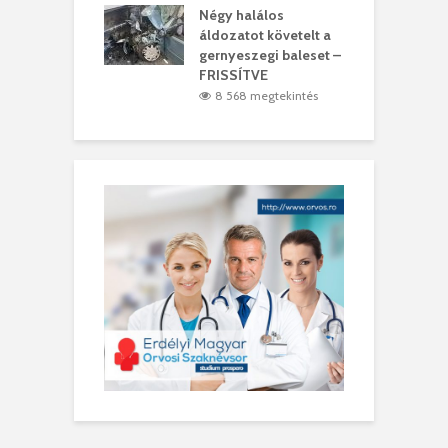
meddig elszáll a
Négy halálos
F
ir
áldozatot követelt a
W
gernyeszegi baleset –
8 megtekintés
FRISSÍTVE
8 568 megtekintés