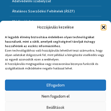
Adatvédelmi szabályzat
Általános Szerződési Feltételek (ÁSZF)
Médiaajánlat
Hozzájárulás kezelése
Hírarchivum
A legjobb élmény biztosítása érdekében olyan technológiákat
használunk, mint a sütik, amelyek segítségével tároljuk és/vagy
hozzáférünk az eszköz információihoz.
Ezen technológiákhoz való hozzájárulás lehetővé teszi számunkra, hogy
Médiapartnereink:
olyan adatokat dolgozzunk fel, mint például a böngészési viselkedés vagy
az egyedi azonosítók ezen a webhelyen.
A hozzájárulás megtagadása vagy visszavonása bizonyos funkciók és
szolgáltatások működésére negatív hatással lehet.
Elfogadom
Nem fogadom el
Beállítások