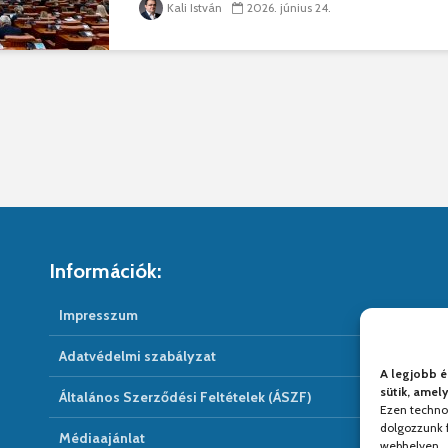
Kali István
2026. június 24.
Információk:
Impresszum
Adatvédelmi szabályzat
A legjobb é
sütik, amel
Általános Szerződési Feltételek (ÁSZF)
Ezen techno
dolgozzunk f
Médiaajánlat
webhelyen.