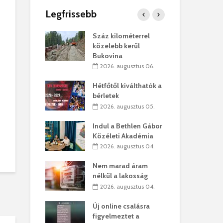
Legfrissebb
os kapunyitás
Száz kilométerrel
Hiv
-kastélyban
közelebb kerül
a T
Bukovina
augusztus 01.
2
2026. augusztus 06.
kó – Büllögi
Eur
atása
Hétfőtől kiválthatók a
úr 
bérletek
augusztus 01.
2
2026. augusztus 05.
feltámadást!
Bol
Indul a Bethlen Gábor
augusztus 01.
2
Közéleti Akadémia
2026. augusztus 04.
ervezetek:
Civ
t okok állnak
öss
Nem marad áram
laelhagyás
az 
nélkül a lakosság
ben
hát
2026. augusztus 04.
lius 31.
2
Új online csalásra
ó lejből
1,7
figyelmeztet a