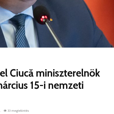
el Ciucă miniszterelnök
árcius 15-i nemzeti
.
33 megtekintés