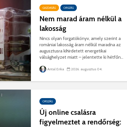
korszerű
rendőrség: hamis
marosvá
gyorshajtási
GAZDASÁG
ORSZÁG
repülőte
bírságokról küldenek
Nem marad áram nélkül a
üzeneteket
2026. j
2026. augusztus 04.
lakosság
Nincs olyan forgatókönyv, amely szerint a
romániai lakosság áram nélkül maradna az
augusztusra kihirdetett energetikai
válsághelyzet miatt – jelentette ki hétfőn...
Az igazgató, aki
Fergete
Antal Erika
2026. augusztus 04.
megmutatta: így is
György–
lehet tanévet kezdeni
koncert
29 611 megtekintés
7 808 
Nincs jól a cigányok
Könnyei
ORSZÁG
által bántalmazott
küszköd
sofőr
László
Új online csalásra
15 254 megtekintés
7 704 
figyelmeztet a rendőrség:
Anyuka: mindenki
Elgázolt