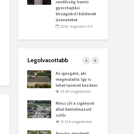
sítik tovább a
kor
rendőrség: hamis
sárhelyi
mar
gyorshajtási
ret
rep
bírságokról küldenek
üzeneteket
úlius 30.
2
2026. augusztus 04.
Legolvasottabb
ges Korda
Az igazgató, aki
Fer
Balázs Klári
megmutatta: így is
Gyö
lehet tanévet kezdeni
kon
megtekintés
29 611 megtekintés
vel
Nincs jól a cigányok
Kön
ött Bölöni
által bántalmazott
küs
sofőr
Lás
megtekintés
15 254 megtekintés
7
 a vonat egy
Anyuka: mindenki
Elg