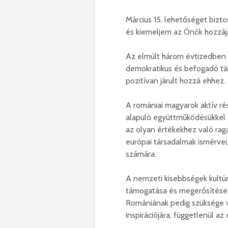
Március 15. lehetőséget bizt
és kiemeljem az Önök hozzáj
Az elmúlt három évtizedben 
demokratikus és befogadó tá
pozitívan járult hozzá ehhez.
A romániai magyarok aktív ré
alapuló együttműködésükkel a
az olyan értékekhez való rag
európai társadalmak ismérve
számára.
A nemzeti kisebbségek kultúrá
támogatása és megerősítése e
Romániának pedig szüksége va
inspirációjára, függetlenül az 