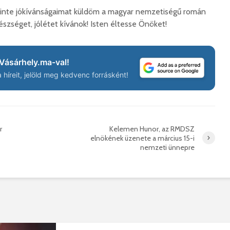
inte jókívánságaimat küldöm a magyar nemzetiségű román
szséget, jólétet kívánok! Isten éltesse Önöket!
Száz kilométerrel
Hivatal
közelebb kerül
a Teleki
Bukovina
2026. 
Vásárhely.ma-val!
2026. augusztus 06.
híreit, jelöld meg kedvenc forrásként!
Európán
Hétfőtől kiválthatók a
úr látog
bérletek
2026. 
2026. augusztus 05.
Boldog 
r
Kelemen Hunor, az RMDSZ
Indul a Bethlen Gábor
2026. 
elnökének üzenete a március 15-i
Közéleti Akadémia
nemzeti ünnepre
2026. augusztus 04.
Civil sz
összetet
Nem marad áram
az isko
nélkül a lakosság
hátteré
2026. augusztus 04.
2026. jú
Új online csalásra
1,7 milli
figyelmeztet a