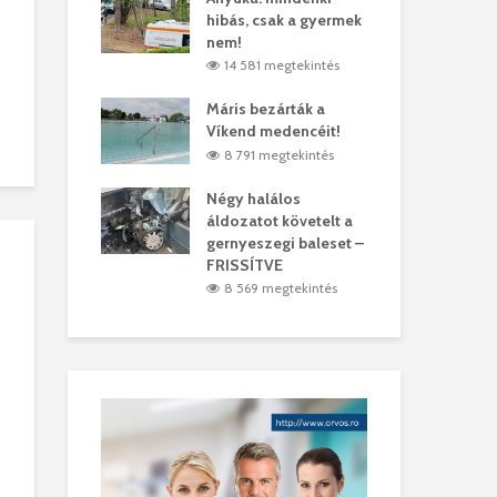
hibás, csak a gyermek
35 
árhelyi férfit
nem!
mar
megtekintés
14 581 megtekintés
6
lták László
Máris bezárták a
Meg
Víkend medencéit!
Abi
megtekintés
8 791 megtekintés
ddig elszáll a
Négy halálos
Fél
áldozatot követelt a
Wiz
gernyeszegi baleset –
megtekintés
5
FRISSÍTVE
8 569 megtekintés