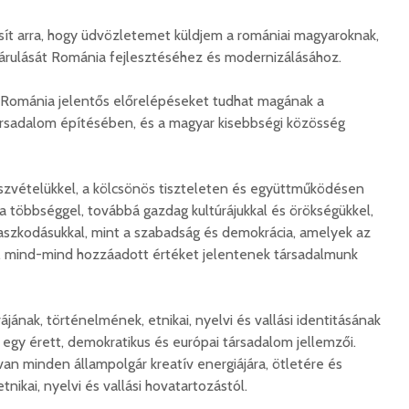
osít arra, hogy üdvözletemet küldjem a romániai magyaroknak,
árulását Románia fejlesztéséhez és modernizálásához.
Románia jelentős előrelépéseket tudhat magának a
rsadalom építésében, és a magyar kisebbségi közösség
szvételükkel, a kölcsönös tiszteleten és együttműködésen
 többséggel, továbbá gazdag kultúrájukkal és örökségükkel,
aszkodásukkal, mint a szabadság és demokrácia, amelyek az
i, mind-mind hozzáadott értéket jelentenek társadalmunk
jának, történelmének, etnikai, nyelvi és vallási identitásának
gy érett, demokratikus és európai társadalom jellemzői.
n minden állampolgár kreatív energiájára, ötletére és
etnikai, nyelvi és vallási hovatartozástól.