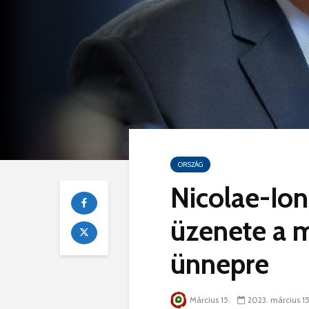
ORSZÁG
Nicolae-Ion
üzenete a m
ünnepre
Március 15.
2023. március 15