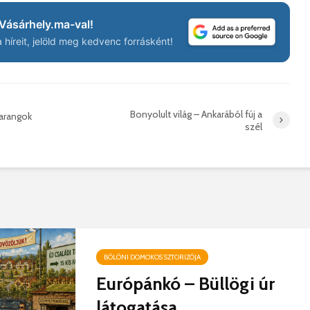
Vásárhely.ma-val!
híreit, jelöld meg kedvenc forrásként!
Bonyolult világ – Ankarából fúj a
harangok
szél
BÖLÖNI DOMOKOS SZTORIZÓJA
Európánkó – Büllögi úr
látogatása