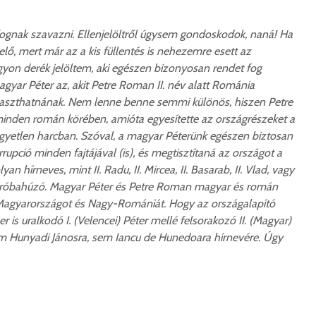
gnak szavazni. Ellenjelöltről úgysem gondoskodok, naná! Ha
ő, mert már az a kis füllentés is nehezemre esett az
on derék jelöltem, aki egészen bizonyosan rendet fog
gyar Péter az, akit Petre Roman II. név alatt Románia
laszthatnának. Nem lenne benne semmi különös, hiszen Petre
inden román körében, amióta egyesítette az országrészeket a
yetlen harcban. Szóval, a magyar Péterünk egészen biztosan
upció minden fajtájával (is), és megtisztítaná az országot a
yan hírneves, mint II. Radu, II. Mircea, II. Basarab, II. Vlad, vagy
aróbahúzó. Magyar Péter és Petre Roman magyar és román
Magyarországot és Nagy-Romániát. Hogy az országalapító
r is uralkodó I. (Velencei) Péter mellé felsorakozó II. (Magyar)
m Hunyadi Jánosra, sem Iancu de Hunedoara hírnevére. Úgy