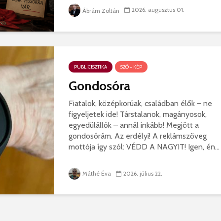
2026. augusztus 01.
Ábrám Zoltán
PUBLICISZTIKA
SZÓ + KÉP
Gondosóra
Fiatalok, középkorúak, családban élők – ne
figyeljetek ide! Társtalanok, magányosok,
egyedülállók – annál inkább! Megjött a
gondosórám. Az erdélyi! A reklámszöveg
mottója így szól: VÉDD A NAGYIT! Igen, én...
Máthé Éva
2026. július 22.