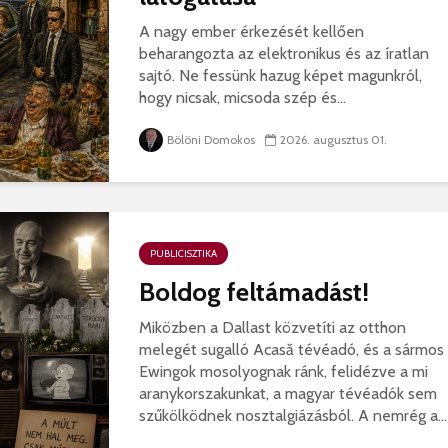
A nagy ember érkezését kellően
beharangozta az elektronikus és az íratlan
sajtó. Ne fessünk hazug képet magunkról,
hogy nicsak, micsoda szép és...
Bölöni Domokos
2026. augusztus 01.
PUBLICISZTIKA
Boldog feltámadást!
Miközben a Dallast közvetíti az otthon
melegét sugalló Acasă tévéadó, és a sármos
Ewingok mosolyognak ránk, felidézve a mi
aranykorszakunkat, a magyar tévéadók sem
szűkölködnek nosztalgiázásból. A nemrég a...