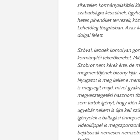
sikertelen kormányalakítási k
szabadságra készülnek, úgyhog
hetes pihenőket tervezek, köz
Lehetőleg lóugrásban. Azaz ké
dolgai felett.
Szóval, kezdek komolyan gon
kormányfői tekerőkereket. Mié
Szobrot nem kérek érte, de m
megmentőjének bizony kijár. M
Nyugatot is meg kellene ment
is megsegít majd, mivel gyak
megvesztegetési hasznom tíz 
sem tartok igényt, hogy idén 
ugyebár nekem is újra kell sz
igényelek a ballagási ünneps
videoklippel is megszponzor
bejátsszák nemesen nemzetme