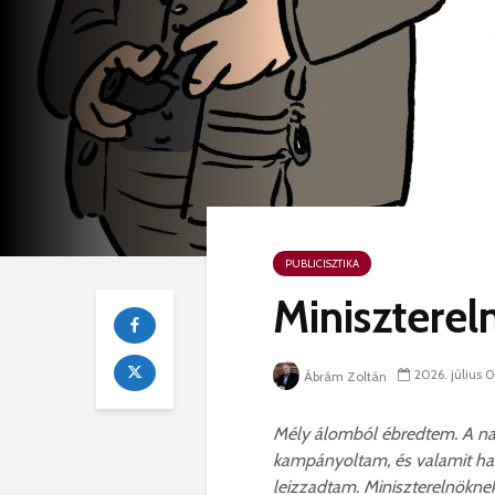
PUBLICISZTIKA
Minisztereln
2026. július 0
Ábrám Zoltán
Mély álomból ébredtem. A na
kampányoltam, és valamit haz
leizzadtam. Miniszterelnökn