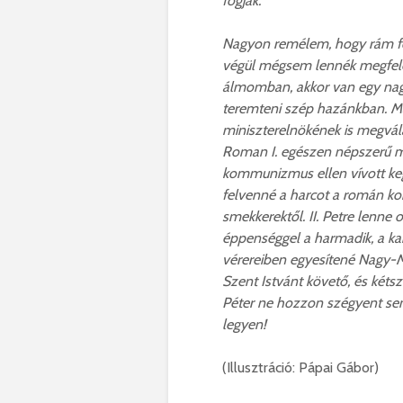
fogják.
Nagyon remélem, hogy rám fo
végül mégsem lennék megfelel
álmomban, akkor van egy nagy
teremteni szép hazánkban. Ma
miniszterelnökének is megvá
Roman I. egészen népszerű m
kommunizmus ellen vívott keg
felvenné a harcot a román korr
smekkerektől. II. Petre lenne ol
éppenséggel a harmadik, a k
vérereiben egyesítené Nagy-
Szent Istvánt követő, és kétsze
Péter ne hozzon szégyent se
legyen!
(Illusztráció: Pápai Gábor)