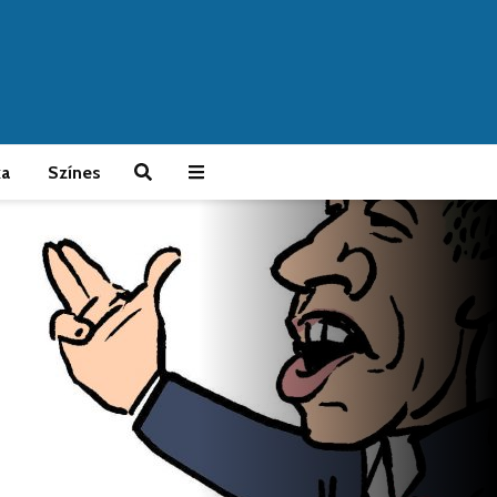
ka
Színes