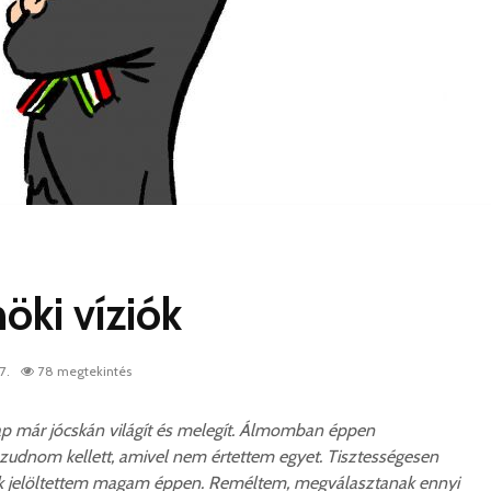
öki víziók
7.
78 megtekintés
p már jócskán világít és melegít. Álmomban éppen
udnom kellett, amivel nem értettem egyet. Tisztességesen
ek jelöltettem magam éppen. Reméltem, megválasztanak ennyi