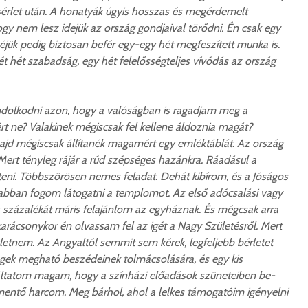
ísérlet után. A honatyák úgyis hosszas és megérdemelt
y nem lesz idejük az ország gondjaival törődni. Én csak egy
éjük pedig biztosan befér egy-egy hét megfeszített munka is.
t hét szabadság, egy hét felelősségteljes vívódás az ország
dolkodni azon, hogy a valóságban is ragadjam meg a
rt ne? Valakinek mégiscsak fel kellene áldoznia magát?
ajd mégiscsak állítanék magamért egy emléktáblát. Az ország
ert tényleg rájár a rúd szépséges hazánkra. Ráadásul a
eni. Többszörösen nemes feladat. Dehát kibírom, és a Jóságos
rabban fogom látogatni a templomot. Az első adócsalási vagy
százalékát máris felajánlom az egyháznak. És mégcsak arra
karácsonykor én olvassam fel az igét a Nagy Születésről. Mert
ületnem. Az Angyaltól semmit sem kérek, legfeljebb bérletet
égek megható beszédeinek tolmácsolására, és egy kis
áltatom magam, hogy a színházi előadások szüneteiben be-
ntő harcom. Meg bárhol, ahol a lelkes támogatóim igényelni