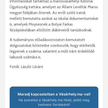
információkat tartalmaz a marosvásárhelyi Katonai
Ügyészség irattára, amelyet az Állami Levéltár Maros
megyei fiókjában őriznek. Az erről szóló iratok
mellett bemutatta azokat az iskolai dokumentumokat
is, amelyek Moysesnek a Bolyai Farkas
Középiskolában eltöltött diákéveiről tanúskodnak.
A tudományos előadássorozaton bemutatott
dolgozatokat kötetetbe szerkesztik, hogy elérhetők
legyenek a szakma, valamint a múlt iránt érdeklődő
laikusok számára is.
Fotók: László Lóránt
Maradj kapcsolatban a Vásárhely.ma-val!
Ha szereted a Vásárhely.ma híreit, jelöld meg
kedvenc forrásként!