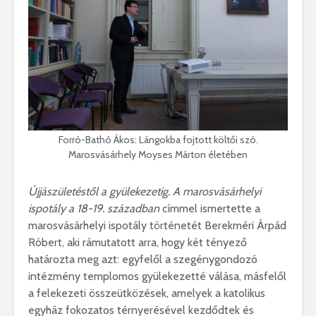
Forró-Bathó Ákos: Lángokba fojtott költői szó.
Marosvásárhely Moyses Márton életében
Újjászületéstől a gyülekezetig. A marosvásárhelyi
ispotály a 18-19. században
címmel ismertette a
marosvásárhelyi ispotály történetét Berekméri Árpád
Róbert, aki rámutatott arra, hogy két tényező
határozta meg azt: egyfelől a szegénygondozó
intézmény templomos gyülekezetté válása, másfelől
a felekezeti összeütközések, amelyek a katolikus
egyház fokozatos térnyerésével kezdődtek és