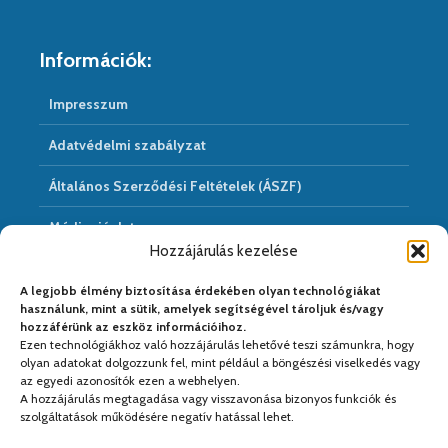
Információk:
Impresszum
Adatvédelmi szabályzat
Általános Szerződési Feltételek (ÁSZF)
Médiaajánlat
Hozzájárulás kezelése
Hírarchivum
A legjobb élmény biztosítása érdekében olyan technológiákat
használunk, mint a sütik, amelyek segítségével tároljuk és/vagy
hozzáférünk az eszköz információihoz.
Ezen technológiákhoz való hozzájárulás lehetővé teszi számunkra, hogy
Médiapartnereink:
olyan adatokat dolgozzunk fel, mint például a böngészési viselkedés vagy
az egyedi azonosítók ezen a webhelyen.
A hozzájárulás megtagadása vagy visszavonása bizonyos funkciók és
szolgáltatások működésére negatív hatással lehet.