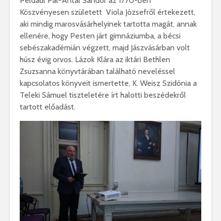
Például Pál-Antal Sándor az 1770-ben
Köszvényesen született Viola Józsefről értekezett,
aki mindig marosvásárhelyinek tartotta magát, annak
ellenére, hogy Pesten járt gimnáziumba, a bécsi
sebészakadémián végzett, majd Jászvásárban volt
húsz évig orvos. Lázok Klára az iktári Bethlen
Zsuzsanna könyvtárában található neveléssel
kapcsolatos könyveit ismertette, K. Weisz Szidónia a
Teleki Sámuel tiszteletére írt halotti beszédekről
tartott előadást.