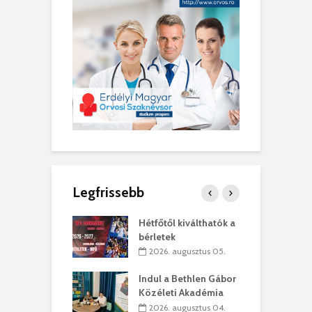
Legfrissebb
ánkó – Büllögi
Hétfőtől kiválthatók a
E
ogatása
bérletek
ú
. augusztus 01.
2026. augusztus 05.
g feltámadást!
Indul a Bethlen Gábor
B
Közéleti Akadémia
. augusztus 01.
2026. augusztus 04.