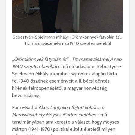
Sebestyén-Spielmann Mihály: ,,Örömkönnyek fátyolán át”…
Tíz marosvásárhelyi nap 1940 szeptemberéből
,,Örömkönnyek fátyolán át”… Tíz marosvásárhelyi nap
1940 szeptemberéből
című előadásában Sebestyén-
Spielmann Mihály a korabeli sajtóhírek alapán tárta
fel 1940 őszének eseményeit a II. bécsi döntés
hírének felröppenésétől a magyar honvédség
bevonulásáig.
Forró-Bathó Ákos
Lángokba fojtott költői szó.
Marosvásárhely Moyses Márton életében
című
tanulmányában arra kereste a választ, hogy Moyses
Márton (1941-1970) politikai elítélt életéről milyen