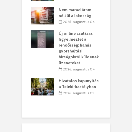
szervezetek:
C
Nem marad áram
ett okok állnak
ö
nélkül a lakosság
kolaelhagyás
a
2026. augusztus 04.
rében
h
Új online csalásra
 július 31.
figyelmeztet a
lió lejből
1
rendőrség: hamis
rűsítik tovább a
k
gyorshajtási
vásárhelyi
m
bírságokról küldenek
teret
r
üzeneteket
 július 30.
2026. augusztus 04.
sról múzeumba
P
Hivatalos kapunyitás
yílt a
–
a Teleki-kastélyban
dszeredai
N
2026. augusztus 01.
ásmúzeum
P
 július 30.