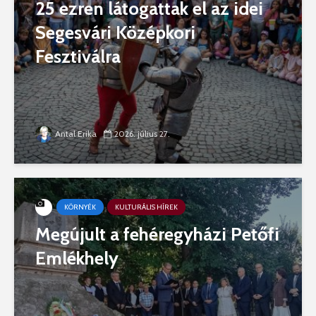
25 ezren látogattak el az idei
Segesvári Középkori
Fesztiválra
Antal Erika
2026. július 27.
KÖRNYÉK
KULTURÁLIS HÍREK
Megújult a fehéregyházi Petőfi
Emlékhely