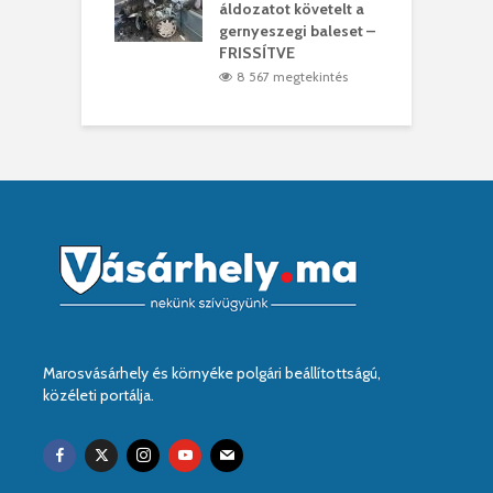
ir
áldozatot követelt a
W
gernyeszegi baleset –
2 megtekintés
FRISSÍTVE
8 567 megtekintés
Marosvásárhely és környéke polgári beállítottságú,
közéleti portálja.