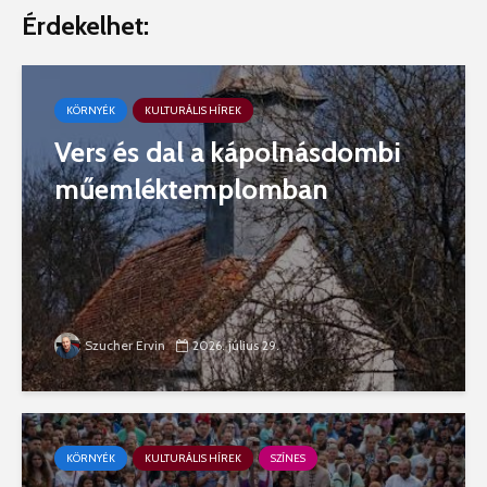
Érdekelhet:
KÖRNYÉK
KULTURÁLIS HÍREK
Vers és dal a kápolnásdombi
műemléktemplomban
Szucher Ervin
2026. július 29.
KÖRNYÉK
KULTURÁLIS HÍREK
SZÍNES