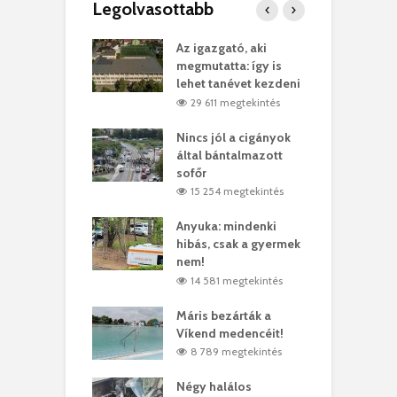
Legolvasottabb
teges Korda
Az igazgató, aki
F
y–Balázs Klári
megmutatta: így is
G
rt
lehet tanévet kezdeni
k
6 megtekintés
29 611 megtekintés
eivel
Nincs jól a cigányok
K
ödött Bölöni
által bántalmazott
k
ó
sofőr
L
1 megtekintés
15 254 megtekintés
lt a vonat egy
Anyuka: mindenki
E
es
hibás, csak a gyermek
3
ásárhelyi férfit
nem!
m
3 megtekintés
14 581 megtekintés
lálták László
Máris bezárták a
M
t
Víkend medencéit!
A
0 megtekintés
8 789 megtekintés
meddig elszáll a
Négy halálos
F