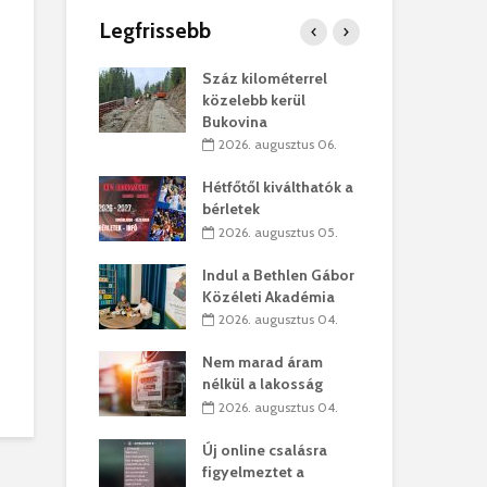
Legfrissebb
os kapunyitás
Száz kilométerrel
Hiv
-kastélyban
közelebb kerül
a T
Bukovina
augusztus 01.
2
2026. augusztus 06.
kó – Büllögi
Eur
atása
Hétfőtől kiválthatók a
úr 
bérletek
augusztus 01.
2
2026. augusztus 05.
feltámadást!
Bol
Indul a Bethlen Gábor
augusztus 01.
2
Közéleti Akadémia
2026. augusztus 04.
ervezetek:
Civ
t okok állnak
öss
Nem marad áram
laelhagyás
az 
nélkül a lakosság
ben
hát
2026. augusztus 04.
lius 31.
2
Új online csalásra
ó lejből
1,7
figyelmeztet a