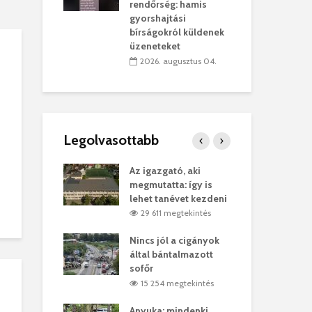
sítik tovább a
kor
rendőrség: hamis
sárhelyi
mar
gyorshajtási
ret
rep
bírságokról küldenek
üzeneteket
úlius 30.
2
2026. augusztus 04.
Legolvasottabb
ges Korda
Az igazgató, aki
Fer
Balázs Klári
megmutatta: így is
Gyö
lehet tanévet kezdeni
kon
megtekintés
29 611 megtekintés
vel
Nincs jól a cigányok
Kön
ött Bölöni
által bántalmazott
küs
sofőr
Lás
megtekintés
15 254 megtekintés
7
 a vonat egy
Anyuka: mindenki
Elg