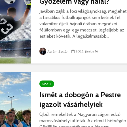
Győzelem vagy halál?
hibás, csak a gyermek
35 éves
nem!
marosvás
Javában zajlik a foci világbajnokság. Meglehet
14 581 megtekintés
6 343 
a fanatikus futballrajongók sem kelnek fel
valamikor éjjeli, hajnali órában megnézni
Máris bezárták a
Megtalá
félálomban egy-egy meccset, legfeljebb az
Víkend medencéit!
Abigélt
estieket követik. A legalkalmasabb...
8 790 megtekintés
6 070 
Négy halálos
Félig-me
2026. június 16.
Ábrám Zoltán
áldozatot követelt a
Wizz Air
gernyeszegi baleset –
5 726 
FRISSÍTVE
8 568 megtekintés
SPORT
Ismét a dobogón a Pestre
igazolt vásárhelyiek
Újból remekeltek a Magyarországon edző
marosvásárhelyi atléták. Az elmúlt hétvégén
Gödöllőn szervezték meg a Magyar