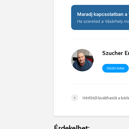
Maradj kapcsolatban a 
Ha szereted a Vásárhely.ma 
Szucher E
ÖSSZES ÍRÁSA
Hétfőtől kiválthatók a bérl
Érdekelhet: