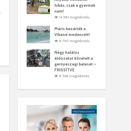
hibás, csak a gyermek
35 
árhelyi férfit
nem!
mar
,
megtekintés
14 581 megtekintés
6
lták László
Máris bezárták a
Meg
Víkend medencéit!
Abi
megtekintés
8 790 megtekintés
ddig elszáll a
Négy halálos
Fél
áldozatot követelt a
Wiz
gernyeszegi baleset –
megtekintés
5
FRISSÍTVE
8 568 megtekintés