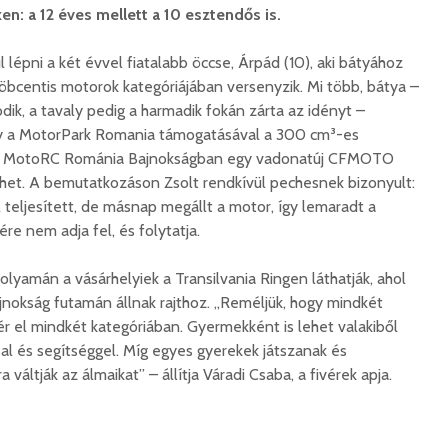
: a 12 éves mellett a 10 esztendős is.
 lépni a két évvel fiatalabb öccse, Árpád (10), aki bátyához
öbcentis motorok kategóriájában versenyzik. Mi több, bátya –
k, a tavaly pedig a harmadik fokán zárta az idényt –
ogy a MotorPark Romania támogatásával a 300 cm³-es
gy a MotoRC Románia Bajnokságban egy vadonatúj CFMOTO
t. A bemutatkozáson Zsolt rendkívül pechesnek bizonyult:
teljesített, de másnap megállt a motor, így lemaradt a
re nem adja fel, és folytatja.
olyamán a vásárhelyiek a Transilvania Ringen láthatják, ahol
nokság futamán állnak rajthoz. „Reméljük, hogy mindkét
 el mindkét kategóriában. Gyermekként is lehet valakiből
sal és segítséggel. Míg egyes gyerekek játszanak és
áltják az álmaikat” – állítja Váradi Csaba, a fivérek apja.