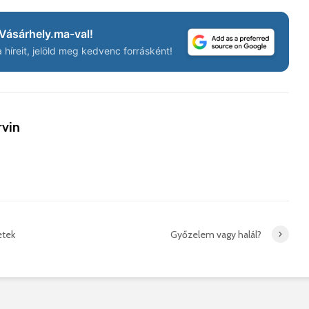
Vásárhely.ma-val!
Száz kilométerrel
Hivatal
híreit, jelöld meg kedvenc forrásként!
közelebb kerül
a Teleki
Bukovina
2026. 
2026. augusztus 06.
Európán
Hétfőtől kiválthatók a
úr látog
rvin
bérletek
2026. 
2026. augusztus 05.
Boldog 
Indul a Bethlen Gábor
2026. 
Közéleti Akadémia
2026. augusztus 04.
Civil sz
összetet
Nem marad áram
etek
Győzelem vagy halál?
az isko
nélkül a lakosság
hátteré
2026. augusztus 04.
2026. jú
Új online csalásra
1,7 milli
figyelmeztet a