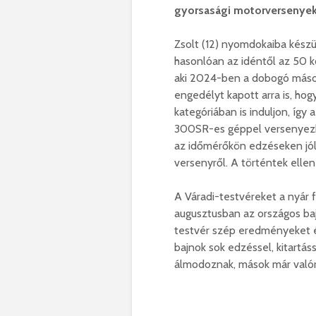
gyorsasági motorversenyeken
Zsolt (12) nyomdokaiba készül
hasonlóan az idéntől az 50 k
aki 2024-ben a dobogó másodi
engedélyt kapott arra is, h
kategóriában is induljon, í
300SR-es géppel versenyezhe
az időmérőkön edzéseken jól 
versenyről. A történtek ellené
A Váradi-testvéreket a nyár f
augusztusban az országos baj
testvér szép eredményeket ér
bajnok sok edzéssel, kitartás
álmodoznak, mások már valóra v