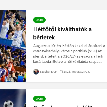
korszerű
rendőrség: hamis
marosvá
gyorshajtási
repülőte
bírságokról küldenek
üzeneteket
2026. j
SPORT
2026. augusztus 04.
Hétfőtől kiválthatók a
bérletek
Augusztus 10-én, hétfőn kezdi el árusítani a
Marosvásárhelyi Városi Sportklub (VSK) az
idénybérleteit a 2026/27-es évadra a férfi
Az igazgató, aki
Fergete
kosárlabda, illetve a női kézilabda csapat...
megmutatta: így is
György–
lehet tanévet kezdeni
koncert
Szucher Ervin
2026. augusztus 05.
29 611 megtekintés
7 807 
Nincs jól a cigányok
Könnyei
által bántalmazott
küszköd
sofőr
László
15 254 megtekintés
7 704 
SPORT
Anyuka: mindenki
Elgázolt