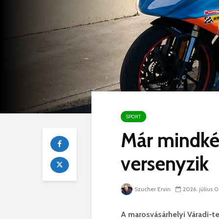
SPORT
Már mindké
versenyzik
Szucher Ervin
2026. július 0
A marosvásárhelyi Váradi-te