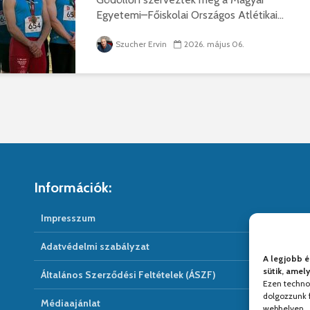
Egyetemi–Főiskolai Országos Atlétikai...
Szucher Ervin
2026. május 06.
Információk:
Impresszum
Adatvédelmi szabályzat
A legjobb é
sütik, amel
Általános Szerződési Feltételek (ÁSZF)
Ezen techno
dolgozzunk f
Médiaajánlat
webhelyen.