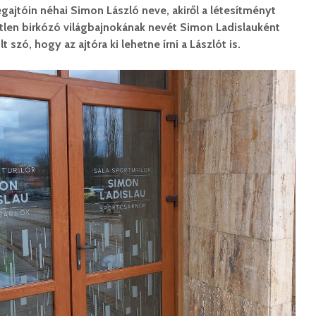
gajtóin néhai Simon László neve, akiről a létesítményt
tlen birkózó világbajnokának nevét Simon Ladislauként
lt szó, hogy az ajtóra ki lehetne írni a Lászlót is.