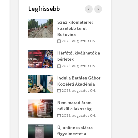
Legfrissebb
os kapunyitás
Száz kilométerrel
Hiv
-kastélyban
közelebb kerül
a T
Bukovina
augusztus 01.
2
2026. augusztus 06.
kó – Büllögi
Eur
atása
Hétfőtől kiválthatók a
úr 
bérletek
augusztus 01.
2
2026. augusztus 05.
feltámadást!
Bol
Indul a Bethlen Gábor
augusztus 01.
2
Közéleti Akadémia
2026. augusztus 04.
ervezetek:
Civ
t okok állnak
öss
Nem marad áram
laelhagyás
az 
nélkül a lakosság
ben
hát
2026. augusztus 04.
lius 31.
2
Új online csalásra
ó lejből
1,7
figyelmeztet a