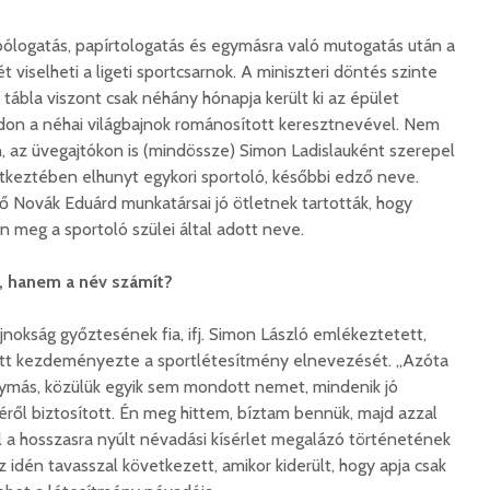
bólogatás, papírtologatás és egymásra való mutogatás után a
 viselheti a ligeti sportcsarnok. A miniszteri döntés szinte
Száz kilométerrel
Hivatal
a tábla viszont csak néhány hónapja került ki az épület
közelebb kerül
a Teleki
Bukovina
don a néhai világbajnok románosított keresztnevével. Nem
2026. 
2026. augusztus 06.
án, az üvegajtókon is (mindössze) Simon Ladislauként szerepel
Európán
keztében elhunyt egykori sportoló, későbbi edző neve.
Hétfőtől kiválthatók a
úr látog
 Novák Eduárd munkatársai jó ötletnek tartották, hogy
bérletek
2026. 
n meg a sportoló szülei által adott neve.
2026. augusztus 05.
Boldog 
Indul a Bethlen Gábor
2026. 
, hanem a név számít?
Közéleti Akadémia
2026. augusztus 04.
jnokság győztesének fia, ifj. Simon László emlékeztetett,
Civil sz
őtt kezdeményezte a sportlétesítmény elnevezését. „Azóta
összetet
Nem marad áram
gymás, közülük egyik sem mondott nemet, mindenik jó
az isko
nélkül a lakosság
hátteré
2026. augusztus 04.
éről biztosított. Én meg hittem, bíztam bennük, majd azzal
2026. jú
 a hosszasra nyúlt névadási kísérlet megalázó történetének
Új online csalásra
z idén tavasszal következett, amikor kiderült, hogy apja csak
1,7 milli
figyelmeztet a