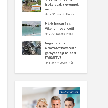
hibás, csak a gyermek
35 
árhelyi férfit
nem!
mar
megtekintés
14 581 megtekintés
6
lták László
Máris bezárták a
Meg
Víkend medencéit!
Abi
megtekintés
8 791 megtekintés
ddig elszáll a
Négy halálos
Fél
áldozatot követelt a
Wiz
gernyeszegi baleset –
megtekintés
5
FRISSÍTVE
8 569 megtekintés