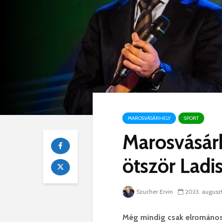
MAROSVÁSÁRHELY
SPORT
Marosvásárh
ötször Ladi
Szucher Ervin
2023. auguszt
Még mindig csak elrománosí