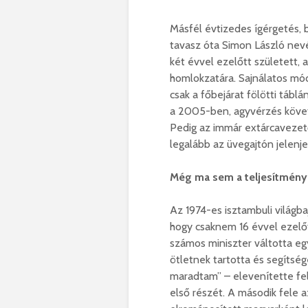
Másfél évtizedes ígérgetés, 
tavasz óta Simon László nevét
két évvel ezelőtt született, 
homlokzatára. Sajnálatos mó
csak a főbejárat fölötti tábl
a 2005-ben, agyvérzés követ
Pedig az immár extárcavezető
legalább az üvegajtón jelenje
Még ma sem a teljesítmény
Az 1974-es isztambuli világba
hogy csaknem 16 évvel ezel
számos miniszter váltotta e
ötletnek tartotta és segítség
maradtam” – elevenítette fel
első részét. A második fele a