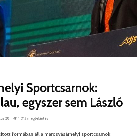
elyi Sportcsarnok:
slau, egyszer sem László
us 28.
1 013 megtekintés
tott formában áll a marosvásárhelyi sportcsarnok