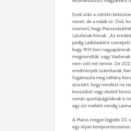
elrománosított magyarként l
Ezek után a szintén birkózó
nevet, de a másik sír. Örül, 
szomorú, hogy Marosvásárhel
Lászlónak hívnak. „Az erede
pedig Ladislauként szerepelt
hogy 1951-ben nagyapámnak n
megmondták: vagy Vasilenak, v
nem volt mit tennie. De 2023
eredmények számítanak, hane
fogalmazta meg néhány hóna
arra kért, hogy mindezt ne te
bosszúból vagy dacból keres
román sportújságíróknak is m
egy sör mellett mindig Lacina
A Maros megye legjobb 20. s
egy olyan kompromisszumos m