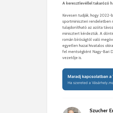
A keresztlevéllel takarózó 
Kevesen tudják, hogy 2022-b
sportminiszteri rendeletben
tulajdonítható az azóta távoz
minisztert kérdeztük. A dönt
román bíróságtól való megóv
egyetlen hazai hivatalos ok
fel mentségként Nagy-Bari D
vezetője is.
Maradj kapcsolatban a 
Ha szereted a Vásárhely.ma 
Szucher E