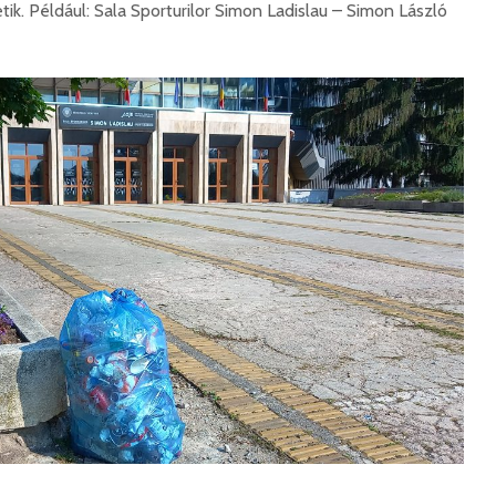
ik. Például: Sala Sporturilor Simon Ladislau – Simon László
hibás, csak a gyermek
35 éves
nem!
marosvás
14 581 megtekintés
6 344 
Máris bezárták a
Megtalá
Víkend medencéit!
Abigélt
8 791 megtekintés
6 070 
Négy halálos
Félig-me
áldozatot követelt a
Wizz Air
gernyeszegi baleset –
5 729 
FRISSÍTVE
8 569 megtekintés