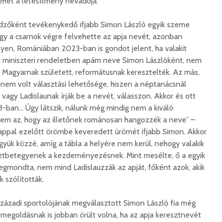
ehet a létesítmény névadója.
korszerű
rendőrség: hamis
marosvá
gyorshajtási
repülőte
bírságokról küldenek
edzőként tevékenykedő ifjabb Simon László egyik szeme
üzeneteket
2026. j
hogy a csarnok végre felvehette az apja nevét, azonban
2026. augusztus 04.
yen, Romániában 2023-ban is gondot jelent, ha valakit
ti miniszteri rendeletben apám neve Simon Lászlóként, nem
. Magyarnak született, reformátusnak keresztelték. Az más,
em volt választási lehetősége, hiszen a néptanácsnál
agy Ladislaunak írják be a nevét, válasszon. Akkor és ott
-ban… Úgy látszik, nálunk még mindig nem a kiváló
m az, hogy az illetőnek románosan hangozzék a neve” –
Az igazgató, aki
Fergete
megmutatta: így is
György–
ppal ezelőtt örömbe keveredett ürömét ifjabb Simon. Akkor
lehet tanévet kezdeni
koncert
gyük közzé, amíg a tábla a helyére nem kerül, nehogy valakik
29 611 megtekintés
7 809 
ztbetegyenek a kezdeményezésnek. Mint mesélte, ő a egyik
egmondta, nem mind Ladislauzzák az apját, főként azok, akik
Nincs jól a cigányok
Könnyei
k szólították.
által bántalmazott
küszköd
sofőr
László
15 254 megtekintés
7 704 
zázadi sportolójának megválasztott Simon László fia még
egoldásnak is jobban örült volna, ha az apja keresztnevét
Anyuka: mindenki
Elgázolt