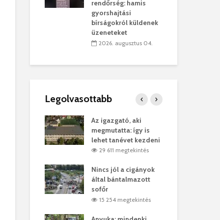
sítik tovább a
kor
rendőrség: hamis
sárhelyi
mar
gyorshajtási
ret
rep
bírságokról küldenek
üzeneteket
úlius 30.
2
2026. augusztus 04.
Legolvasottabb
ges Korda
Az igazgató, aki
Fer
Balázs Klári
megmutatta: így is
Gyö
lehet tanévet kezdeni
kon
megtekintés
29 611 megtekintés
vel
Nincs jól a cigányok
Kön
ött Bölöni
által bántalmazott
küs
sofőr
Lás
megtekintés
15 254 megtekintés
7
 a vonat egy
Anyuka: mindenki
Elg