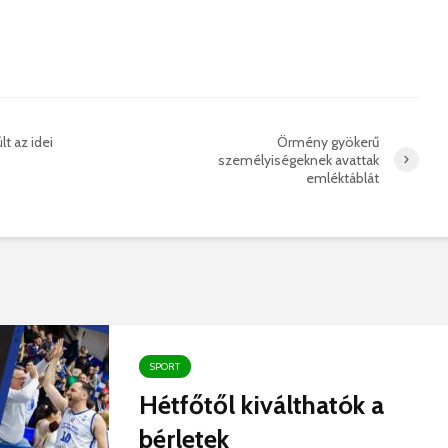
t az idei
Örmény gyökerű
személyiségeknek avattak
emléktáblát
SPORT
Hétfőtől kiválthatók a
bérletek