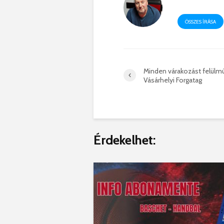
ÖSSZES ÍRÁSA
Minden várakozást felülmúl
Vásárhelyi Forgatag
Érdekelhet: