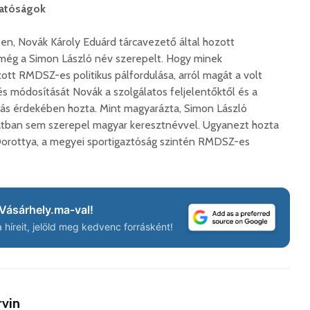
hatóságok
en, Novák Károly Eduárd tárcavezető által hozott
 még a Simon László név szerepelt. Hogy minek
ott RMDSZ-es politikus pálfordulása, arról magát a volt
és módosítását Novák a szolgálatos feljelentőktől és a
ás érdekében hozta. Mint magyarázta, Simon László
iratban sem szerepel magyar keresztnévvel. Ugyanezt hozta
orottya, a megyei sportigaztóság szintén RMDSZ-es
Vásárhely.ma-val!
híreit, jelöld meg kedvenc forrásként!
rvin