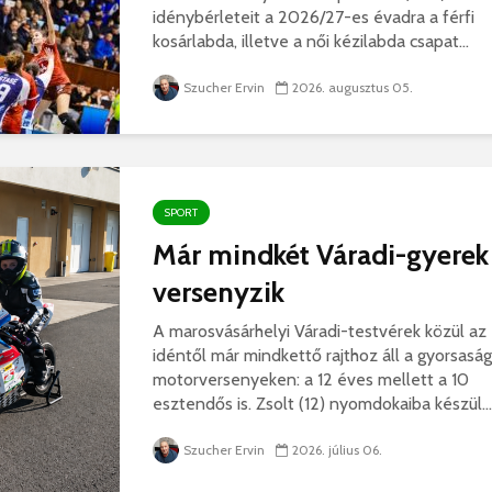
idénybérleteit a 2026/27-es évadra a férfi
kosárlabda, illetve a női kézilabda csapat...
Szucher Ervin
2026. augusztus 05.
SPORT
Már mindkét Váradi-gyerek
versenyzik
A marosvásárhelyi Váradi-testvérek közül az
idéntől már mindkettő rajthoz áll a gyorsaság
motorversenyeken: a 12 éves mellett a 10
esztendős is. Zsolt (12) nyomdokaiba készül...
Szucher Ervin
2026. július 06.