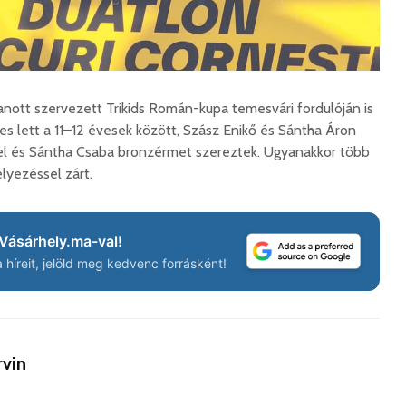
korszerű
rendőrség: hamis
marosvá
gyorshajtási
repülőte
bírságokról küldenek
üzeneteket
2026. j
2026. augusztus 04.
anott szervezett Trikids Román-kupa temesvári fordulóján is
es lett a 11–12 évesek között, Szász Enikő és Sántha Áron
Ábel és Sántha Csaba bronzérmet szereztek. Ugyanakkor több
lyezéssel zárt.
Az igazgató, aki
Fergete
megmutatta: így is
György–
Vásárhely.ma-val!
lehet tanévet kezdeni
koncert
híreit, jelöld meg kedvenc forrásként!
29 611 megtekintés
7 807 
Nincs jól a cigányok
Könnyei
által bántalmazott
küszköd
sofőr
László
rvin
15 254 megtekintés
7 704 
Anyuka: mindenki
Elgázolt