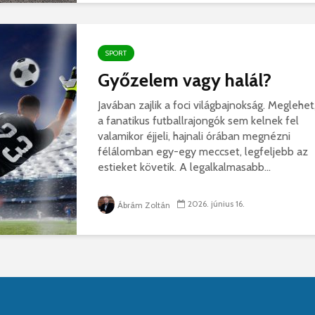
SPORT
Győzelem vagy halál?
Javában zajlik a foci világbajnokság. Meglehet
a fanatikus futballrajongók sem kelnek fel
valamikor éjjeli, hajnali órában megnézni
félálomban egy-egy meccset, legfeljebb az
estieket követik. A legalkalmasabb...
2026. június 16.
Ábrám Zoltán