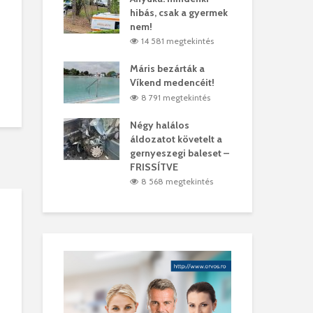
hibás, csak a gyermek
35 
árhelyi férfit
nem!
mar
megtekintés
14 581 megtekintés
6
lták László
Máris bezárták a
Meg
Víkend medencéit!
Abi
megtekintés
8 791 megtekintés
ddig elszáll a
Négy halálos
Fél
áldozatot követelt a
Wiz
gernyeszegi baleset –
megtekintés
5
FRISSÍTVE
8 568 megtekintés