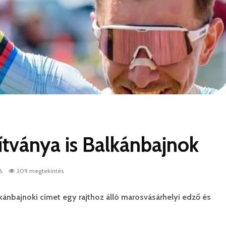
ítványa is Balkánbajnok
6.
209 megtekintés
kánbajnoki címet egy rajthoz álló marosvásárhelyi edző és