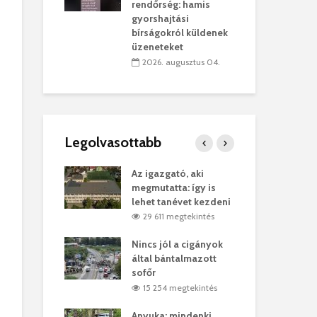
sítik tovább a
kor
rendőrség: hamis
sárhelyi
mar
gyorshajtási
ret
rep
bírságokról küldenek
üzeneteket
úlius 30.
2
2026. augusztus 04.
Legolvasottabb
ges Korda
Az igazgató, aki
Fer
Balázs Klári
megmutatta: így is
Gyö
lehet tanévet kezdeni
kon
megtekintés
29 611 megtekintés
vel
Nincs jól a cigányok
Kön
ött Bölöni
által bántalmazott
küs
sofőr
Lás
megtekintés
15 254 megtekintés
7
 a vonat egy
Anyuka: mindenki
Elg