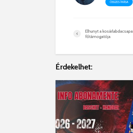
ÖSSZES ÍRÁSA
Elhunyt a kosárlabdacsapa
főtámogatója
Érdekelhet: