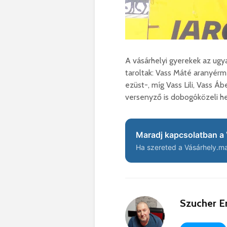
A vásárhelyi gyerekek az ugy
taroltak: Vass Máté aranyérm
ezüst-, míg Vass Lili, Vass 
versenyző is dobogóközeli he
Maradj kapcsolatban a 
Ha szereted a Vásárhely.ma 
Szucher E