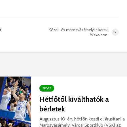
hibás, csak a gyermek
35 éves
nem!
marosvás
14 581 megtekintés
6 344 
Máris bezárták a
Megtalá
t
Kézdi- és marosvásárhelyi sikerek
Víkend medencéit!
Abigélt
Miskolcon
8 791 megtekintés
6 070 
Négy halálos
Félig-me
áldozatot követelt a
Wizz Air
gernyeszegi baleset –
5 729 
FRISSÍTVE
8 568 megtekintés
SPORT
Hétfőtől kiválthatók a
bérletek
Augusztus 10-én, hétfőn kezdi el árusítani a
Marosvásárhelyi Városi Sportklub (VSK) az