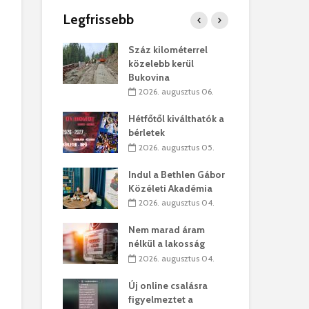
Legfrissebb
os kapunyitás
Száz kilométerrel
Hiv
-kastélyban
közelebb kerül
a T
Bukovina
augusztus 01.
2
2026. augusztus 06.
kó – Büllögi
Eur
atása
Hétfőtől kiválthatók a
úr 
bérletek
augusztus 01.
2
2026. augusztus 05.
feltámadást!
Bol
Indul a Bethlen Gábor
augusztus 01.
2
Közéleti Akadémia
2026. augusztus 04.
ervezetek:
Civ
t okok állnak
öss
Nem marad áram
laelhagyás
az 
nélkül a lakosság
ben
hát
2026. augusztus 04.
lius 31.
2
Új online csalásra
ó lejből
1,7
figyelmeztet a