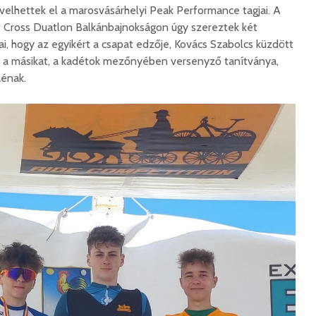
elhettek el a marosvásárhelyi Peak Performance tagjai. A
 Cross Duatlon Balkánbajnokságon úgy szereztek két
i, hogy az egyikért a csapat edzője, Kovács Szabolcs küzdött
íg a másikat, a kadétok mezőnyében versenyző tanítványa,
áénak.