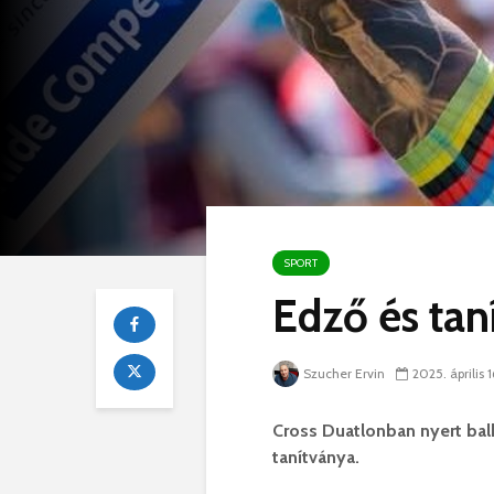
SPORT
Edző és tan
Szucher Ervin
2025. április 1
Cross Duatlonban nyert bal
tanítványa.