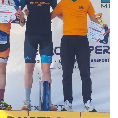
Száz kilométerrel
Hivatal
közelebb kerül
a Teleki
Bukovina
2026. 
2026. augusztus 06.
Európán
Hétfőtől kiválthatók a
úr látog
bérletek
2026. 
2026. augusztus 05.
Boldog 
Indul a Bethlen Gábor
2026. 
Közéleti Akadémia
2026. augusztus 04.
Civil sz
összetet
Nem marad áram
az isko
nélkül a lakosság
hátteré
2026. augusztus 04.
2026. jú
Új online csalásra
1,7 milli
figyelmeztet a