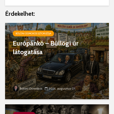
Érdekelhet:
BÖLÖNI DOMOKOS SZTORIZÓJA
Európánkó – Büllögi úr
látogatása
Bölöni Domokos
2026. augusztus 01.