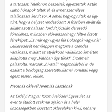
a tartozást. Telefonon beszéltek, egyeztettek. Aztán
újabb hónapok teltek el, és ismét személyes
találkozásra került sor. A sebek begyógyultak, és úgy
tűnt, hogy a helyzet rendeződött. A frissiben elvált ifjú
alkalmazott hálásan fordult jócskán deresedő
főnökéhez, miközben elővarázsolt egy féltve őrzött
fényképet: „Ez már egy ügyes fiú! Boldogok vagyunk!”
Lelkesedését némiképpen megtörte a csendes
várakozás, mialatt az atyáskodó vállalkozó kimérten
állapította meg: „Valóban úgy tűnik!”. Érzelmeit
palástolta, márcsak „hivatali” megszokásból is, de
ezalatt a boldogság szeretethullámai vonultak végig
egész testén, lelkén.
Mecénás oklevél Jeremiás Lászlónak
Az Erdélyi Magyar Közművelődési Egyesület, az
évente átadott szakmai díjakon és a helyi
közösségekben kiosztott okleveleken kívül, néhány