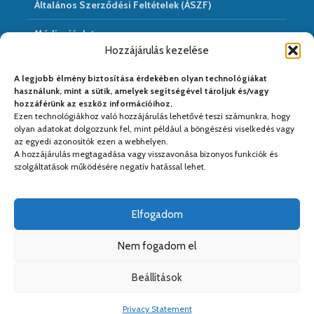
Általános Szerződési Feltételek (ÁSZF)
Médiaajánlat
Hozzájárulás kezelése
Hírarchivum
A legjobb élmény biztosítása érdekében olyan technológiákat
használunk, mint a sütik, amelyek segítségével tároljuk és/vagy
hozzáférünk az eszköz információihoz.
Ezen technológiákhoz való hozzájárulás lehetővé teszi számunkra, hogy
Médiapartnereink:
olyan adatokat dolgozzunk fel, mint például a böngészési viselkedés vagy
az egyedi azonosítók ezen a webhelyen.
A hozzájárulás megtagadása vagy visszavonása bizonyos funkciók és
szolgáltatások működésére negatív hatással lehet.
Elfogadom
Nem fogadom el
Beállítások
Copyright © 2026. Kiadja a
Kreativ PS Kft.
. Web&design:
Kreativ
Privacy Statement