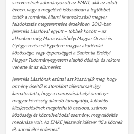
szervezetnek adományozott az EMNT, akik az adott
évben, vagy a megelőző időszakban a legtöbbet
tették a romániai, állami finanszírozású magyar
felsőoktatás megteremtése érdekében. 2013-ban
Jeremiás Lászlóval együtt – többek között – az
akkoriban még Marosvásárhelyi Magyar Orvosi és
Gyógyszerészeti Egyetem magyar akadémiai
közössége, vagy éppenséggel a Sapientia Erdélyi
Magyar Tudományegyetem alapító dékánja és rektora
vehette át az elismerést.
Jeremiás Lászlónak ezúttal azt köszönjük meg, hogy
örmény őseitől is átöröklött tálentumait úgy
kamatoztatta, hogy a marosvásárhelyi örmény-
magyar közösség állandó támogatója, kulturális
kiteljesedésének megbíztható oszlopa, számos
közösségi és közművelődési esemény, megvalósítás
mecénása volt. Az EMKE jelszavát idézve: “Ki a köznek
él, annak élni érdemes.”