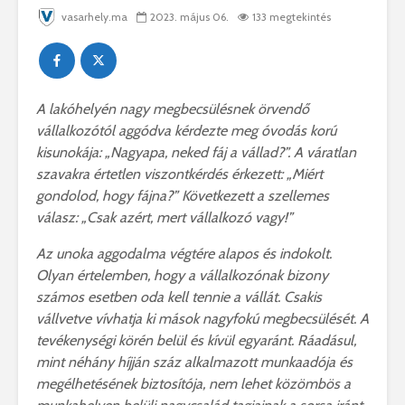
vasarhely.ma
2023. május 06.
133 megtekintés
A lakóhelyén nagy megbecsülésnek örvendő
vállalkozótól aggódva kérdezte meg óvodás korú
kisunokája: „Nagyapa, neked fáj a vállad?”. A váratlan
szavakra értetlen viszontkérdés érkezett: „Miért
gondolod, hogy fájna?” Következett a szellemes
válasz: „Csak azért, mert vállalkozó vagy!”
Az unoka aggodalma végtére alapos és indokolt.
Olyan értelemben, hogy a vállalkozónak bizony
számos esetben oda kell tennie a vállát. Csakis
vállvetve vívhatja ki mások nagyfokú megbecsülését. A
tevékenységi körén belül és kívül egyaránt. Ráadásul,
mint néhány híjján száz alkalmazott munkaadója és
megélhetésének biztosítója, nem lehet közömbös a