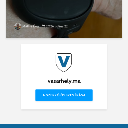
Máthé Éva
2026. július 22.
vasarhely.ma
A SZERZŐ ÖSSZES ÍRÁSA