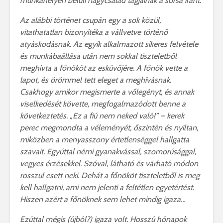
munkahelyen belüli nagycsalád tagjainak a sorsa iránt.
Az alábbi történet csupán egy a sok közül,
vitathatatlan bizonyítéka a vállvetve történő
atyáskodásnak. Az egyik alkalmazott sikeres felvétele
és munkábaállása után nem sokkal tiszteletből
meghívta a főnököt az esküvőjére. A főnök vette a
lapot, és örömmel tett eleget a meghívásnak.
Csakhogy amikor megismerte a vőlegényt, és annak
viselkedését követte, megfogalmazódott benne a
következtetés. „Ez a fiú nem neked való!” – kerek
perec megmondta a véleményét, őszintén és nyíltan,
miközben a menyasszony értetlenséggel hallgatta
szavait. Egyúttal némi gyanakvással, szomorúsággal,
vegyes érzésekkel. Szóval, látható és várható módon
rosszul esett neki. Dehát a főnököt tiszteletből is meg
kell hallgatni, ami nem jelenti a feltétlen egyetértést.
Hiszen azért a főnöknek sem lehet mindig igaza…
Ezúttal mégis (újból?) igaza volt. Hosszú hónapok