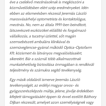
éve a cselekvő mecénásoknak is megköszöni a
közművelődésben elért szép eredményeket. Idén
ebben az elismerésben részesül Jeremiás László
marosvásárhelyi optometrista és kontaktológus,
mecénás. No, nem az általa 1991-ben beindított,
látszerészeti eszközöket előállító és forgalmazó
vállalkozás, a tucatnyi üzlettel, sőt magán
szemsebészeti ambuláns klinikával és
szemüveglencse-gyárral működő Optica-Optofarm
Kft. közismert és látványos megvalósításaiért,
sikereiért. Bár a száznál több alkalmazottnak
munkalehetőség biztosítása önmagában is rendkívüli
teljesítmény és számukra segítő tevékenység.
Egy másik oldaláról ismerve Jeremiás László
tevékenységét, az erdélyi magyar orvos- és
gyógyszerészképzés múltja, jelene, jövője érdekében
kifejtett támogatásáért éppen tíz évvel ezelőtt Báthory
Díjban részesült, amelyet azon személyiségnek vagy