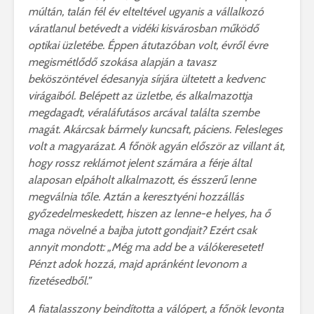
múltán, talán fél év elteltével ugyanis a vállalkozó
váratlanul betévedt a vidéki kisvárosban működő
optikai üzletébe. Éppen átutazóban volt, évről évre
megismétlődő szokása alapján a tavasz
beköszöntével édesanyja sírjára ültetett a kedvenc
virágaiból. Belépett az üzletbe, és alkalmazottja
megdagadt, véraláfutásos arcával találta szembe
magát. Akárcsak bármely kuncsaft, páciens. Felesleges
volt a magyarázat. A főnök agyán először az villant át,
hogy rossz reklámot jelent számára a férje által
alaposan elpáholt alkalmazott, és ésszerű lenne
megválnia tőle. Aztán a keresztyéni hozzállás
győzedelmeskedett, hiszen az lenne-e helyes, ha ő
maga növelné a bajba jutott gondjait? Ezért csak
annyit mondott: „Még ma add be a válókeresetet!
Pénzt adok hozzá, majd apránként levonom a
fizetésedből.”
A fiatalasszony beindította a válópert, a főnök levonta