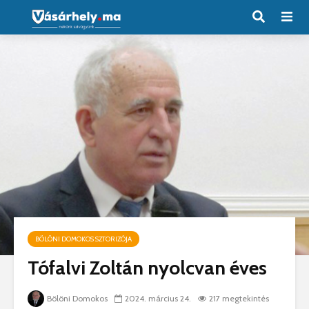
BÖLÖNI DOMOKOS SZTORIZÓJA
Tófalvi Zoltán nyolcvan éves
Bölöni Domokos
2024. március 24.
217 megtekintés