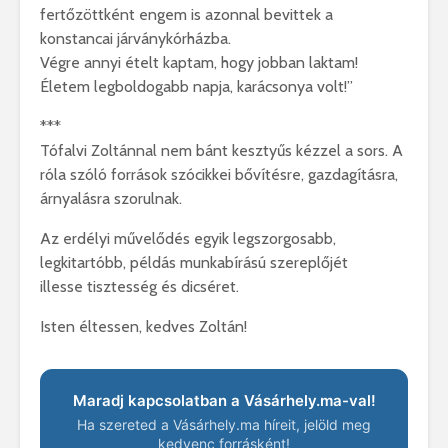
fertőzöttként engem is azonnal bevittek a
konstancai járványkórházba.
Végre annyi ételt kaptam, hogy jobban laktam!
Életem legboldogabb napja, karácsonya volt!”
***
Tófalvi Zoltánnal nem bánt kesztyűs kézzel a sors. A
róla szóló források szócikkei bővítésre, gazdagításra,
árnyalásra szorulnak.
Az erdélyi művelődés egyik legszorgosabb,
legkitartóbb, példás munkabírású szereplőjét
illesse tisztesség és dicséret.
Isten éltessen, kedves Zoltán!
Maradj kapcsolatban a Vásárhely.ma-val!
Ha szereted a Vásárhely.ma híreit, jelöld meg
kedvenc forrásként!