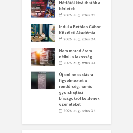
ogatása
Hétfőtől kiválthatók a
ú
bérletek
. augusztus 01.
2026. augusztus 05.
g feltámadást!
B
Indul a Bethlen Gábor
. augusztus 01.
Közéleti Akadémia
2026. augusztus 04.
szervezetek:
C
ett okok állnak
ö
Nem marad áram
kolaelhagyás
a
nélkül a lakosság
rében
h
2026. augusztus 04.
 július 31.
Új online csalásra
lió lejből
1
figyelmeztet a
rűsítik tovább a
k
rendőrség: hamis
vásárhelyi
m
gyorshajtási
teret
r
bírságokról küldenek
üzeneteket
 július 30.
2026. augusztus 04.