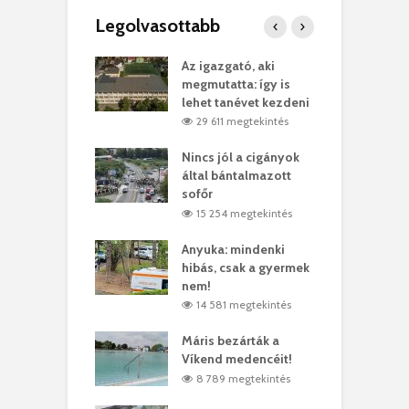
Legolvasottabb
teges Korda
Az igazgató, aki
F
y–Balázs Klári
megmutatta: így is
G
rt
lehet tanévet kezdeni
k
6 megtekintés
29 611 megtekintés
eivel
Nincs jól a cigányok
K
ödött Bölöni
által bántalmazott
k
ó
sofőr
L
1 megtekintés
15 254 megtekintés
lt a vonat egy
Anyuka: mindenki
E
es
hibás, csak a gyermek
3
ásárhelyi férfit
nem!
m
3 megtekintés
14 581 megtekintés
lálták László
Máris bezárták a
M
t
Víkend medencéit!
A
0 megtekintés
8 789 megtekintés