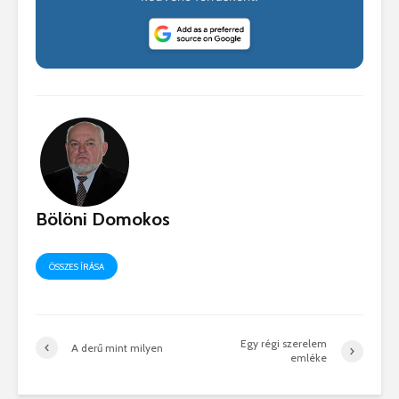
Bölöni Domokos
ÖSSZES ÍRÁSA
Egy régi szerelem
A derű mint milyen
emléke