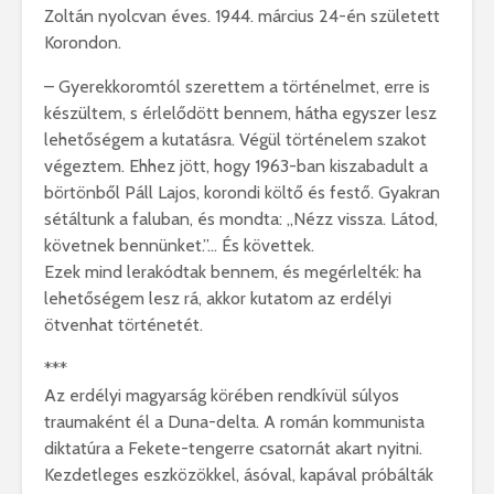
Zoltán nyolcvan éves. 1944. március 24-én született
Korondon.
– Gyerekkoromtól szerettem a történelmet, erre is
készültem, s érlelődött bennem, hátha egyszer lesz
lehetőségem a kutatásra. Végül történelem szakot
végeztem. Ehhez jött, hogy 1963-ban kiszabadult a
börtönből Páll Lajos, korondi költő és festő. Gyakran
sétáltunk a faluban, és mondta: „Nézz vissza. Látod,
követnek bennünket.”… És követtek.
Ezek mind lerakódtak bennem, és megérlelték: ha
lehetőségem lesz rá, akkor kutatom az erdélyi
ötvenhat történetét.
***
Az erdélyi magyarság körében rendkívül súlyos
traumaként él a Duna-delta. A román kommunista
diktatúra a Fekete-tengerre csatornát akart nyitni.
Kezdetleges eszközökkel, ásóval, kapával próbálták