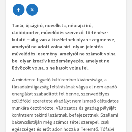
Tanár, újságíró, novellista, néprajzi író,
rádióriporter, művelődésszervező, történész-
kutató – alig van a közéletnek olyan szegmense,
amelyről ne adott volna hírt, olyan jelentős
művelődési esemény, amelyről ne számolt volna
be, olyan kreatív kezdeményezés, amelyet ne
üdvözölt volna, s ne karolt volna fel.
A mindenre figyelő kultúrember kíváncsisága, a
társadalmi igazság feltárásának vágya el nem apadó
energiákat szabadított fel benne, szenvedélyes
szülőföld-szeretete akadályt nem ismerő céltudatos
munkára ösztönözte. Változatos és gazdag pályáját
korántsem tekinti lezártnak, befejezettnek. Szellemi
bakancslistáján még számos tétel szerepel, csak
egészséget és erőt adon hozzá a Teremtő. Tófalvi