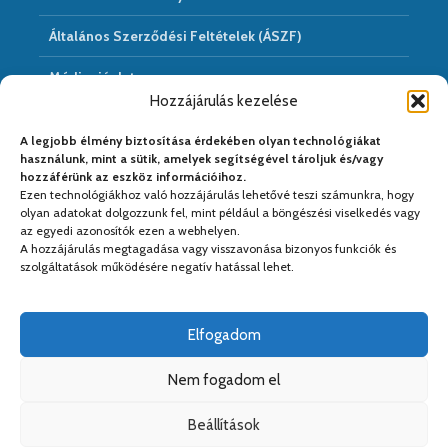
Általános Szerződési Feltételek (ÁSZF)
Médiaajánlat
Hozzájárulás kezelése
Hírarchivum
A legjobb élmény biztosítása érdekében olyan technológiákat
használunk, mint a sütik, amelyek segítségével tároljuk és/vagy
hozzáférünk az eszköz információihoz.
Ezen technológiákhoz való hozzájárulás lehetővé teszi számunkra, hogy
Médiapartnereink:
olyan adatokat dolgozzunk fel, mint például a böngészési viselkedés vagy
az egyedi azonosítók ezen a webhelyen.
A hozzájárulás megtagadása vagy visszavonása bizonyos funkciók és
szolgáltatások működésére negatív hatással lehet.
Elfogadom
Nem fogadom el
Beállítások