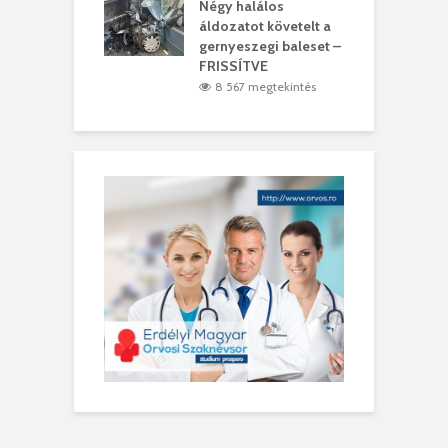
meddig elszáll a
Négy halálos
F
ir
áldozatot követelt a
W
gernyeszegi baleset –
4 megtekintés
FRISSÍTVE
8 567 megtekintés