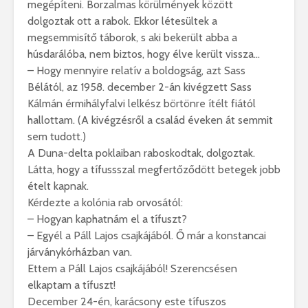
megépíteni. Borzalmas körülmények között
dolgoztak ott a rabok. Ekkor létesültek a
megsemmisítő táborok, s aki bekerült abba a
húsdarálóba, nem biztos, hogy élve került vissza…
– Hogy mennyire relatív a boldogság, azt Sass
Bélától, az 1958. december 2-án kivégzett Sass
Kálmán érmihályfalvi lelkész börtönre ítélt fiától
hallottam. (A kivégzésről a család éveken át semmit
sem tudott.)
A Duna-delta poklaiban raboskodtak, dolgoztak.
Látta, hogy a tífussszal megfertőződött betegek jobb
ételt kapnak.
Kérdezte a kolónia rab orvosától:
– Hogyan kaphatnám el a tífuszt?
– Egyél a Páll Lajos csajkájából. Ő már a konstancai
járványkórházban van.
Ettem a Páll Lajos csajkájából! Szerencsésen
elkaptam a tífuszt!
December 24-én, karácsony este tífuszos