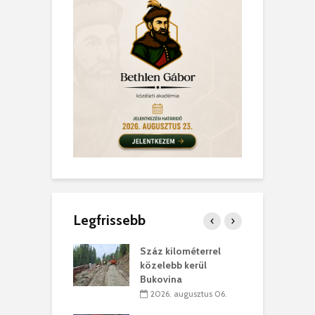
Legfrissebb
los kapunyitás
Száz kilométerrel
H
ki-kastélyban
közelebb kerül
a
Bukovina
. augusztus 01.
2026. augusztus 06.
ánkó – Büllögi
E