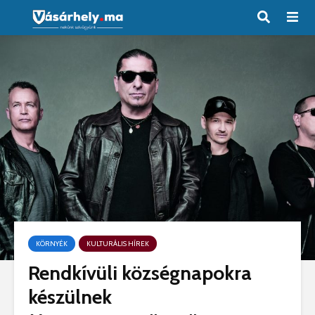
KÖRNYÉK
KULTURÁLIS HÍREK
Rendkívüli községnapokra
készülnek