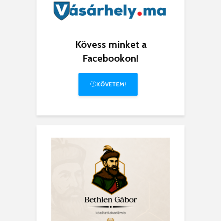
12.00-22.00
JÁTSZÓPARK (Csúszda, trambulin, ki
15.00-20.00
A GYEREK sátornál, a Polgármesteri H
Kövess minket a
Facebookon!
15.00-20.00
NYÍLT KAPUK a Máriaffi Lajos kastél
13.00 -20.00
Ingyenes mászófal Maros Hegyimentő
KÖVETEM!
péntek 16.00-18.00
Kreatív gyerekprogramok Ingyenes v
szombat 11.00-16.00