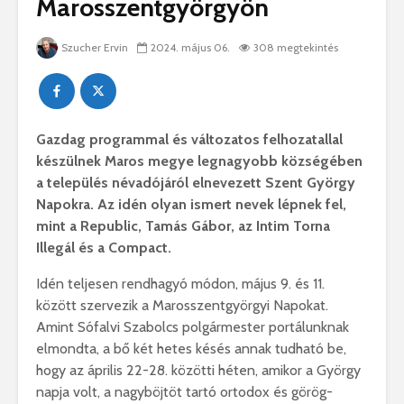
Marosszentgyörgyön
Szucher Ervin
2024. május 06.
308 megtekintés
Gazdag programmal és változatos felhozatallal
készülnek Maros megye legnagyobb községében
a település névadójáról elnevezett Szent György
Napokra. Az idén olyan ismert nevek lépnek fel,
mint a Republic, Tamás Gábor, az Intim Torna
Illegál és a Compact.
Idén teljesen rendhagyó módon, május 9. és 11.
között szervezik a Marosszentgyörgyi Napokat.
Amint Sófalvi Szabolcs polgármester portálunknak
elmondta, a bő két hetes késés annak tudható be,
hogy az április 22-28. közötti héten, amikor a György
napja volt, a nagyböjtöt tartó ortodox és görög-