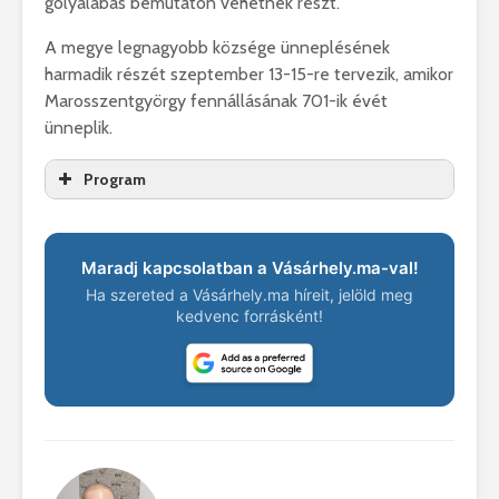
gólyalábas bemutatón vehetnek részt.
A megye legnagyobb községe ünneplésének
harmadik részét szeptember 13-15-re tervezik, amikor
Marosszentgyörgy fennállásának 701-ik évét
ünneplik.
Program
10.00
Helyi termelők új PIACÁNAK megnyitója – Márton 
Maradj kapcsolatban a Vásárhely.ma-val!
11.00
Ha szereted a Vásárhely.ma híreit, jelöld meg
A legfiatalabb marosszentgyörgyiek és a hármasikr
kedvenc forrásként!
16.00
SZÉPKORÚAK ÜNNEPE – Új Kultúrotthonban
17.30
A marosszentgyörgyi BICIKLIÚT építési munkálataina
18.00
“Megújul a Máriaffi kastély udvara!” – látványterv b
Könyvbemutató – Moldovan Irén: „Virágzó almafa”. 
19.00