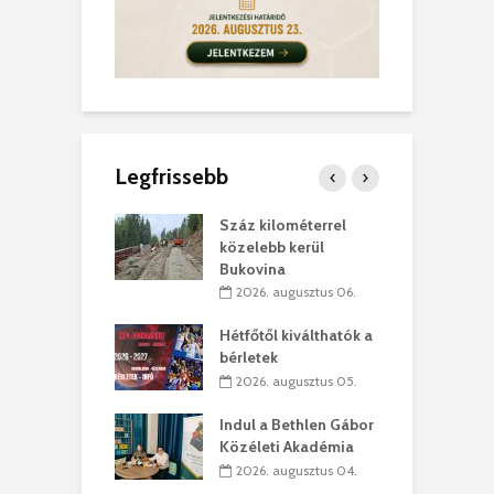
Legfrissebb
los kapunyitás
Száz kilométerrel
H
ki-kastélyban
közelebb kerül
a
Bukovina
. augusztus 01.
2026. augusztus 06.
ánkó – Büllögi
E
ogatása
Hétfőtől kiválthatók a
ú
bérletek
. augusztus 01.
2026. augusztus 05.
g feltámadást!
B
Indul a Bethlen Gábor
. augusztus 01.
Közéleti Akadémia
2026. augusztus 04.
szervezetek:
C