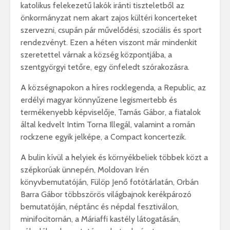
katolikus felekezetű lakók iránti tiszteletből az
önkormányzat nem akart zajos kültéri koncerteket
szervezni, csupán pár művelődési, szociális és sport
rendezvényt. Ezen a héten viszont már mindenkit
szeretettel várnak a község központjába, a
szentgyörgyi tetőre, egy önfeledt szórakozásra.
A községnapokon a híres rocklegenda, a Republic, az
erdélyi magyar könnyűzene legismertebb és
termékenyebb képviselője, Tamás Gábor, a fiatalok
által kedvelt Intim Torna Illegál, valamint a román
rockzene egyik jelképe, a Compact koncertezik.
A bulin kívül a helyiek és környékbeliek többek közt a
szépkorúak ünnepén, Moldovan Irén
könyvbemutatóján, Fülöp Jenő fotótárlatán, Orbán
Barra Gábor többszörös világbajnok kerékpározó
bemutatóján, néptánc és népdal fesztiválon,
minifocitornán, a Máriaffi kastély látogatásán,