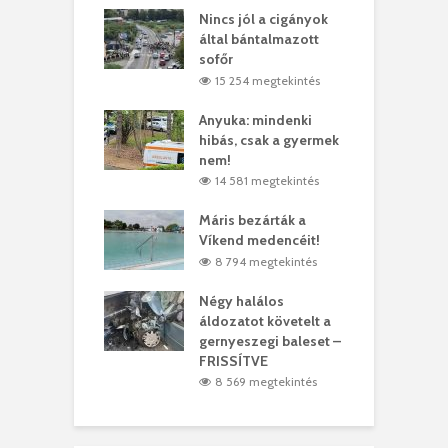
eivel
Nincs jól a cigányok
K
ödött Bölöni
által bántalmazott
k
ó
sofőr
L
4 megtekintés
15 254 megtekintés
lt a vonat egy
Anyuka: mindenki
E
es
hibás, csak a gyermek
3
ásárhelyi férfit
nem!
m
4 megtekintés
14 581 megtekintés
lálták László
Máris bezárták a
M
t
Víkend medencéit!
A
1 megtekintés
8 794 megtekintés
meddig elszáll a
Négy halálos
F
ir
áldozatot követelt a
W
gernyeszegi baleset –
9 megtekintés
FRISSÍTVE
8 569 megtekintés