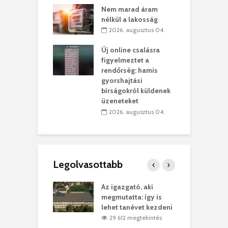
ett okok állnak
ö
Nem marad áram
kolaelhagyás
a
nélkül a lakosság
rében
h
2026. augusztus 04.
 július 31.
Új online csalásra
lió lejből
1
figyelmeztet a
rűsítik tovább a
k
rendőrség: hamis
vásárhelyi
m
gyorshajtási
teret
r
bírságokról küldenek
üzeneteket
 július 30.
2026. augusztus 04.
Legolvasottabb
teges Korda
Az igazgató, aki
F
y–Balázs Klári
megmutatta: így is
G
rt
lehet tanévet kezdeni
k
0 megtekintés
29 612 megtekintés