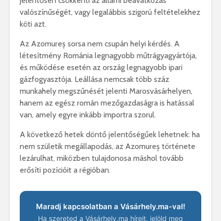
jelentősen csökkenti az állami beavatkozás
valószínűségét, vagy legalábbis szigorú feltételekhez
köti azt.
Az Azomureș sorsa nem csupán helyi kérdés. A
létesítmény Románia legnagyobb műtrágyagyártója,
és működése esetén az ország legnagyobb ipari
gázfogyasztója. Leállása nemcsak több száz
munkahely megszűnését jelenti Marosvásárhelyen,
hanem az egész román mezőgazdaságra is hatással
van, amely egyre inkább importra szorul.
A következő hetek döntő jelentőségűek lehetnek: ha
nem születik megállapodás, az Azomureș története
lezárulhat, miközben tulajdonosa máshol tovább
erősíti pozícióit a régióban.
Maradj kapcsolatban a Vásárhely.ma-val!
Ha szereted a Vásárhely.ma híreit, jelöld meg