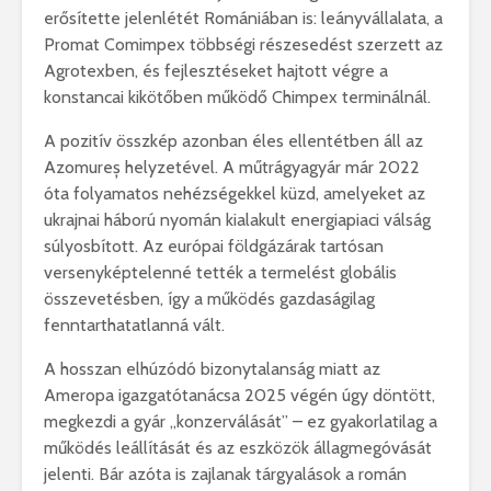
erősítette jelenlétét Romániában is: leányvállalata, a
Promat Comimpex többségi részesedést szerzett az
Agrotexben, és fejlesztéseket hajtott végre a
konstancai kikötőben működő Chimpex terminálnál.
A pozitív összkép azonban éles ellentétben áll az
Azomureș helyzetével. A műtrágyagyár már 2022
óta folyamatos nehézségekkel küzd, amelyeket az
ukrajnai háború nyomán kialakult energiapiaci válság
súlyosbított. Az európai földgázárak tartósan
versenyképtelenné tették a termelést globális
összevetésben, így a működés gazdaságilag
fenntarthatatlanná vált.
A hosszan elhúzódó bizonytalanság miatt az
Ameropa igazgatótanácsa 2025 végén úgy döntött,
megkezdi a gyár „konzerválását” – ez gyakorlatilag a
működés leállítását és az eszközök állagmegóvását
jelenti. Bár azóta is zajlanak tárgyalások a román