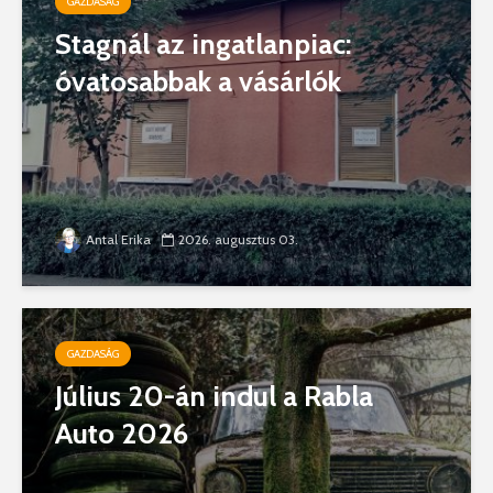
GAZDASÁG
Stagnál az ingatlanpiac:
óvatosabbak a vásárlók
Antal Erika
2026. augusztus 03.
GAZDASÁG
Július 20-án indul a Rabla
Auto 2026