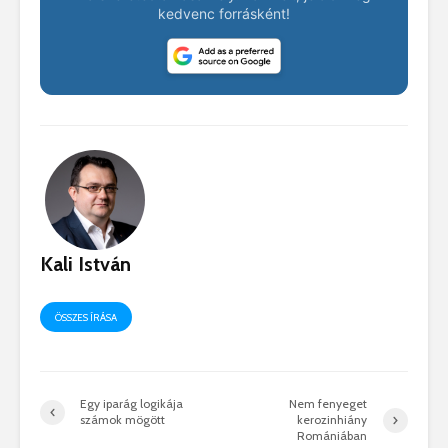
kedvenc forrásként!
Kali István
ÖSSZES ÍRÁSA
Egy iparág logikája
Nem fenyeget
számok mögött
kerozinhiány
Romániában