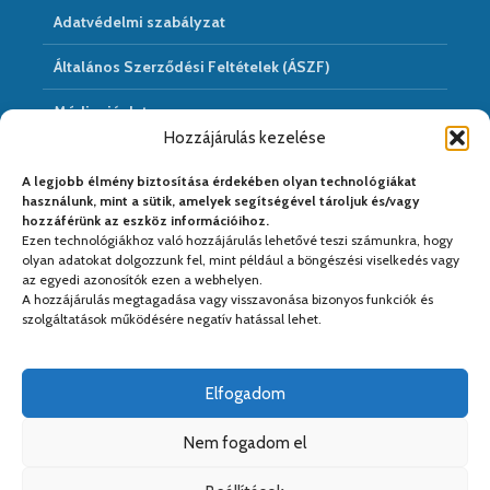
Adatvédelmi szabályzat
Általános Szerződési Feltételek (ÁSZF)
Médiaajánlat
Hozzájárulás kezelése
Hírarchivum
A legjobb élmény biztosítása érdekében olyan technológiákat
használunk, mint a sütik, amelyek segítségével tároljuk és/vagy
hozzáférünk az eszköz információihoz.
Ezen technológiákhoz való hozzájárulás lehetővé teszi számunkra, hogy
Médiapartnereink:
olyan adatokat dolgozzunk fel, mint például a böngészési viselkedés vagy
az egyedi azonosítók ezen a webhelyen.
A hozzájárulás megtagadása vagy visszavonása bizonyos funkciók és
szolgáltatások működésére negatív hatással lehet.
Elfogadom
Nem fogadom el