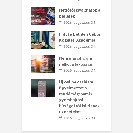
ánkó – Büllögi
E
ogatása
Hétfőtől kiválthatók a
ú
bérletek
. augusztus 01.
2026. augusztus 05.
g feltámadást!
B
Indul a Bethlen Gábor
. augusztus 01.
Közéleti Akadémia
2026. augusztus 04.
szervezetek:
C
ett okok állnak
ö
Nem marad áram
kolaelhagyás
a
nélkül a lakosság
rében
h
2026. augusztus 04.
 július 31.
Új online csalásra
lió lejből
1
figyelmeztet a
rűsítik tovább a
k
rendőrség: hamis
vásárhelyi
m
gyorshajtási
teret
r
bírságokról küldenek
üzeneteket
 július 30.
2026. augusztus 04.