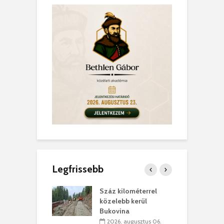
Legfrissebb
los kapunyitás
Száz kilométerrel
H
ki-kastélyban
közelebb kerül
a
Bukovina
. augusztus 01.
2026. augusztus 06.