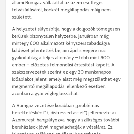
állami
Romgaz
vállalattal az üzem esetleges
felvásárlásáról, konkrét megállapodás máig nem
született.
A helyzetet súlyosbítja, hogy a dolgozók tömegesen
kerültek bizonytalan helyzetbe. Januárban még
mintegy 600 alkalmazott kényszerszabadságra
küldését jelentették be, ám április végére már
gyakorlatilag a teljes állomány – több mint 800
ember – előzetes felmondási értesítést kapott. A
szakszervezetek szerint ez egy 20 munkanapos
időablakot jelent, amely alatt még megszülethet egy
megmentő megállapodás, ellenkező esetben
azonban a gyár végleg bezárhat.
A Romgaz vezetése korábban „problémás
befektetésként” („distressed asset”) jellemezte az
Azomureșt, hangsúlyozva, hogy a szükséges további
beruházások jóval meghaladhatják a vételárat. Ez