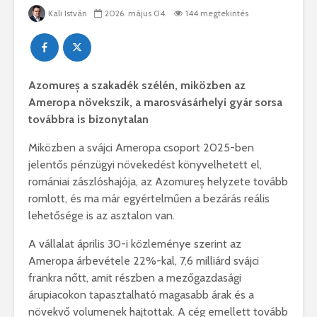
Kali István
2026. május 04.
144 megtekintés
Azomureș a szakadék szélén,
miközben az
Ameropa
növekszik, a marosvásárhelyi gyár sorsa
továbbra is bizonytalan
Miközben a svájci
Ameropa
csoport 2025-ben
jelentős pénzügyi növekedést könyvelhetett el,
romániai zászlóshajója, az
Azomureș
helyzete tovább
romlott, és ma már egyértelműen a bezárás reális
lehetősége is az asztalon van.
A vállalat április 30-i közleménye szerint az
Ameropa árbevétele 22%-kal, 7,6 milliárd svájci
frankra nőtt, amit részben a mezőgazdasági
árupiacokon tapasztalható magasabb árak és a
növekvő volumenek hajtottak. A cég emellett tovább