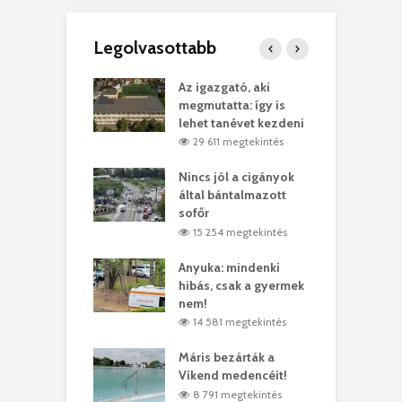
Legolvasottabb
teges Korda
Az igazgató, aki
F
y–Balázs Klári
megmutatta: így is
G
rt
lehet tanévet kezdeni
k
8 megtekintés
29 611 megtekintés
eivel
Nincs jól a cigányok
K
ödött Bölöni
által bántalmazott
k
ó
sofőr
L
4 megtekintés
15 254 megtekintés
lt a vonat egy
Anyuka: mindenki
E
es
hibás, csak a gyermek
3
ásárhelyi férfit
nem!
m
4 megtekintés
14 581 megtekintés
lálták László
Máris bezárták a
M
t
Víkend medencéit!
A
0 megtekintés
8 791 megtekintés