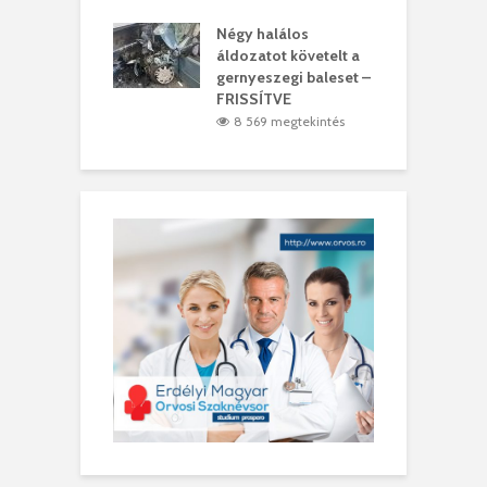
meddig elszáll a
Négy halálos
F
ir
áldozatot követelt a
W
gernyeszegi baleset –
9 megtekintés
FRISSÍTVE
8 569 megtekintés