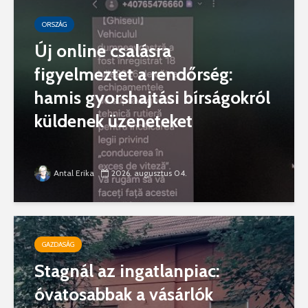
ORSZÁG
Új online csalásra
figyelmeztet a rendőrség:
hamis gyorshajtási bírságokról
küldenek üzeneteket
Antal Erika
2026. augusztus 04.
GAZDASÁG
Stagnál az ingatlanpiac:
óvatosabbak a vásárlók