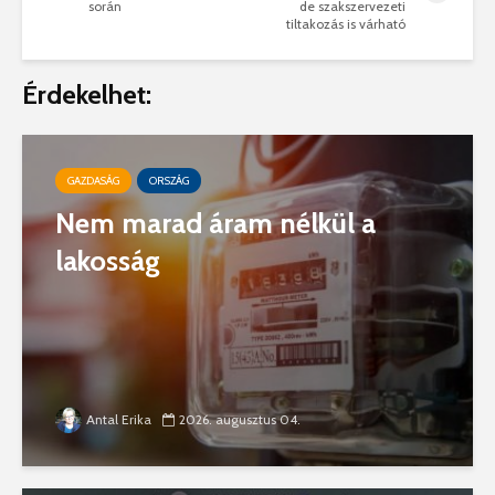
során
de szakszervezeti
tiltakozás is várható
Érdekelhet:
GAZDASÁG
ORSZÁG
Nem marad áram nélkül a
lakosság
Antal Erika
2026. augusztus 04.