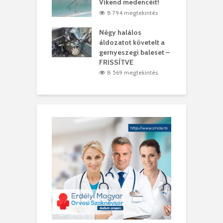
t
Víkend medencéit!
A
1 megtekintés
8 794 megtekintés
meddig elszáll a
Négy halálos
F
ir
áldozatot követelt a
W
gernyeszegi baleset –
9 megtekintés
FRISSÍTVE
8 569 megtekintés