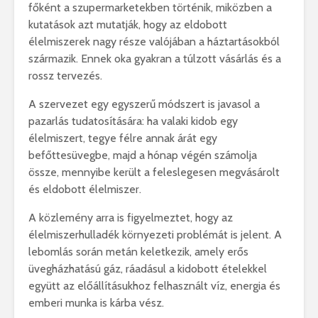
főként
a
szupermarketekben
történik,
miközben
a
kutatások
azt
mutatják,
hogy
az
eldobott
élelmiszerek
nagy
része
valójában
a
háztartásokból
származik.
Ennek
oka
gyakran
a
túlzott
vásárlás
és
a
rossz
tervezés.
A
szervezet
egy
egyszerű
módszert
is
javasol
a
pazarlás
tudatosítására:
ha
valaki
kidob
egy
élelmiszert,
tegye
félre
annak
árát
egy
befőttesüvegbe,
majd
a
hónap
végén
számolja
össze,
mennyibe
került
a
feleslegesen
megvásárolt
és
eldobott
élelmiszer.
A
közlemény
arra
is
figyelmeztet,
hogy
az
élelmiszerhulladék
környezeti
problémát
is
jelent.
A
lebomlás
során
metán
keletkezik,
amely
erős
üvegházhatású
gáz,
ráadásul
a
kidobott
ételekkel
együtt
az
előállításukhoz
felhasznált
víz,
energia
és
emberi
munka
is
kárba
vész.