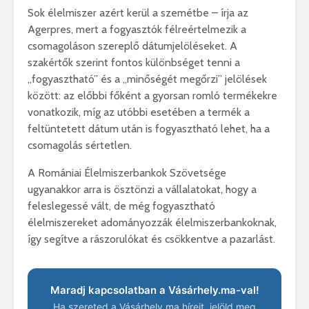
Sok
élelmiszer
azért
kerül
a
szemétbe – írja az
Agerpres,
mert
a
fogyasztók
félreértelmezik
a
csomagoláson
szereplő
dátumjelöléseket.
A
szakértők
szerint
fontos
különbséget
tenni
a
„
fogyasztható”
és
a „
minőségét
megőrzi”
jelölések
között:
az
előbbi
főként
a
gyorsan
romló
termékekre
vonatkozik,
míg
az
utóbbi
esetében
a
termék
a
feltüntetett
dátum
után
is
fogyasztható
lehet,
ha
a
csomagolás
sértetlen.
A
Romániai Élelmiszerbankok Szövetsége
ugyanakkor
arra
is
ösztönzi
a
vállalatokat,
hogy
a
feleslegessé
vált,
de
még
fogyasztható
élelmiszereket
adományozzák
élelmiszerbankoknak,
így
segítve
a
rászorulókat
és
csökkentve
a
pazarlást.
Maradj kapcsolatban a Vásárhely.ma-val!
Ha szereted a Vásárhely.ma híreit, jelöld meg