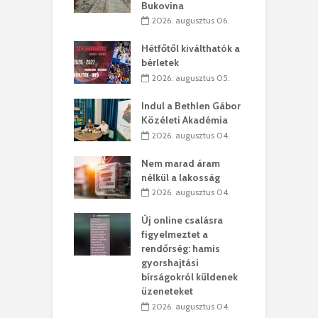
Bukovina
. augusztus 01.
2026. augusztus 06.
ánkó – Büllögi
E
ogatása
Hétfőtől kiválthatók a
ú
bérletek
. augusztus 01.
2026. augusztus 05.
g feltámadást!
B
Indul a Bethlen Gábor
. augusztus 01.
Közéleti Akadémia
2026. augusztus 04.
szervezetek:
C
ett okok állnak
ö
Nem marad áram
kolaelhagyás
a
nélkül a lakosság
rében
h
2026. augusztus 04.
 július 31.
Új online csalásra
lió lejből
1
figyelmeztet a
rűsítik tovább a
k
rendőrség: hamis
vásárhelyi
m
gyorshajtási
teret
r
bírságokról küldenek
üzeneteket
 július 30.
2026. augusztus 04.