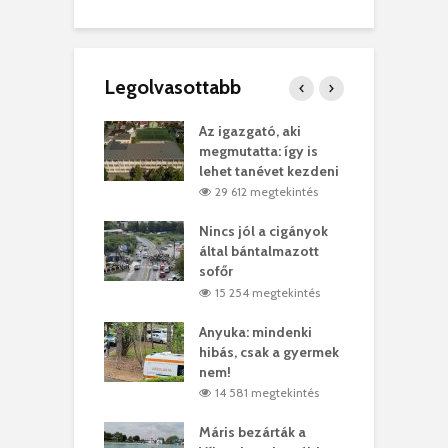
Legolvasottabb
teges Korda
Az igazgató, aki
F
y–Balázs Klári
megmutatta: így is
G
rt
lehet tanévet kezdeni
k
0 megtekintés
29 612 megtekintés
eivel
Nincs jól a cigányok
K
ödött Bölöni
által bántalmazott
k
ó
sofőr
L
4 megtekintés
15 254 megtekintés
lt a vonat egy
Anyuka: mindenki
E
es
hibás, csak a gyermek
3
ásárhelyi férfit
nem!
m
4 megtekintés
14 581 megtekintés
lálták László
Máris bezárták a
M