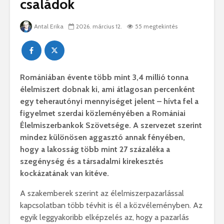
családok
Antal Erika
2026. március 12.
55 megtekintés
Romániában
évente
több
mint
3,4
millió
tonna
élelmiszert
dobnak
ki,
ami
átlagosan
percenként
egy
teherautónyi
mennyiséget
jelent –
hívta
fel
a
figyelmet
szerdai
közleményében
a
Romániai
Élelmiszerbankok Szövetsége
.
A
szervezet
szerint
mindez
különösen
aggasztó
annak
fényében,
hogy
a
lakosság
több
mint
27
százaléka
a
szegénység
és
a
társadalmi
kirekesztés
kockázatának
van
kitéve.
A
szakemberek
szerint
az
élelmiszerpazarlással
kapcsolatban
több
tévhit
is
él
a
közvéleményben.
Az
egyik
leggyakoribb
elképzelés
az,
hogy
a
pazarlás