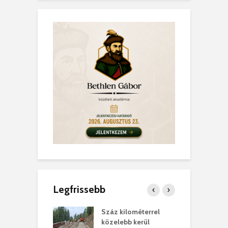
Legfrissebb
los kapunyitás
Száz kilométerrel
H
ki-kastélyban
közelebb kerül
a