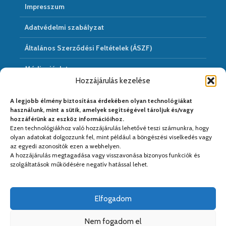
Impresszum
Adatvédelmi szabályzat
Általános Szerződési Feltételek (ÁSZF)
Médiaajánlat
Hozzájárulás kezelése
Hírarchivum
A legjobb élmény biztosítása érdekében olyan technológiákat
használunk, mint a sütik, amelyek segítségével tároljuk és/vagy
hozzáférünk az eszköz információihoz.
Ezen technológiákhoz való hozzájárulás lehetővé teszi számunkra, hogy
Médiapartnereink:
olyan adatokat dolgozzunk fel, mint például a böngészési viselkedés vagy
az egyedi azonosítók ezen a webhelyen.
A hozzájárulás megtagadása vagy visszavonása bizonyos funkciók és
szolgáltatások működésére negatív hatással lehet.
Elfogadom
Nem fogadom el