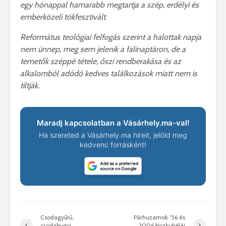
egy hónappal hamarabb megtartja a szép, erdélyi és
emberközeli tökfesztivált.
Református teológiai felfogás szerint a halottak napja
nem ünnep, meg sem jelenik a falinaptáron, de a
temetők széppé tétele, őszi rendberakása és az
alkalomból adódó kedves találkozások miatt nem is
tiltják.
Maradj kapcsolatban a Vásárhely.ma-val!
Ha szereted a Vásárhely.ma híreit, jelöld meg
kedvenc forrásként!
Csodagyűrű,
Párhuzamok ’56 és
csodabugyi,
2006 biszkubélái