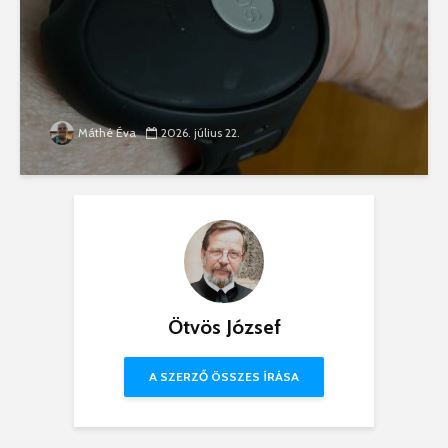
Máthé Éva
2026. július 22.
Ötvös József
A SZERZŐ ÖSSZES ÍRÁSA