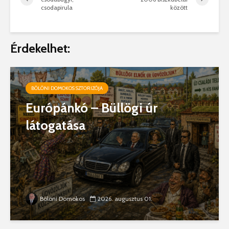
csodapirula
között
Érdekelhet:
BÖLÖNI DOMOKOS SZTORIZÓJA
Európánkó – Büllögi úr
látogatása
Bölöni Domokos
2026. augusztus 01.