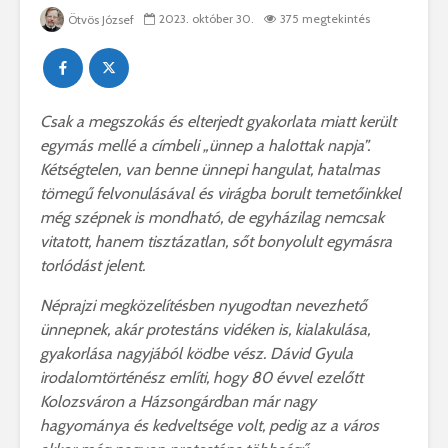
2023. október 30.
375 megtekintés
Ötvös József
Csak a megszokás és elterjedt gyakorlata miatt került
egymás mellé a címbeli „ünnep a halottak napja”.
Kétségtelen, van benne ünnepi hangulat, hatalmas
tömegű felvonulásával és virágba borult temetőinkkel
még szépnek is mondható, de egyházilag nemcsak
vitatott, hanem tisztázatlan, sőt bonyolult egymásra
torlódást jelent.
Néprajzi megközelítésben nyugodtan nevezhető
ünnepnek, akár protestáns vidéken is, kialakulása,
gyakorlása nagyjából ködbe vész. Dávid Gyula
irodalomtörténész említi, hogy 80 évvel ezelőtt
Kolozsváron a Házsongárdban már nagy
hagyománya és kedveltsége volt, pedig az a város