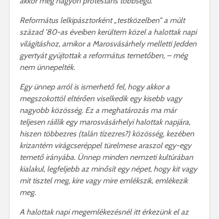
akkor még nagyon protestáns többségű.
Református lelkipásztorként „testközelben” a múlt
század ’80-as éveiben kerültem közel a halottak napi
világításhoz, amikor a Marosvásárhely melletti Jedden
gyertyát gyújtottak a református temetőben, – még
nem ünnepelték.
Egy ünnep arról is ismerhető fel, hogy akkor a
megszokottól eltérően viselkedik egy kisebb vagy
nagyobb közösség. Ez a meghatározás ma már
teljesen ráillik egy marosvásárhelyi halottak napjára,
hiszen többezres (talán tízezres?) közösség, kezében
krizantém virágcseréppel türelmese araszol egy-egy
temető irányába. Ünnep minden nemzeti kultúrában
kialakul, legfeljebb az minősít egy népet, hogy kit vagy
mit tisztel meg, kire vagy mire emlékszik, emlékezik
meg.
A halottak napi megemlékezésnél itt érkezünk el az