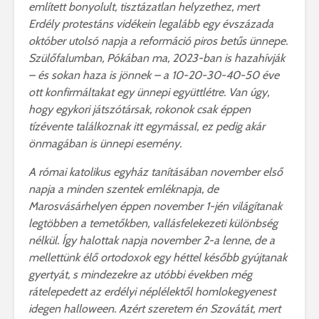
említett bonyolult, tisztázatlan helyzethez, mert
Erdély protestáns vidékein legalább egy évszázada
október utolsó napja a reformáció piros betűs ünnepe.
Szülőfalumban, Pókában ma, 2023-ban is hazahívják
– és sokan haza is jönnek – a 10-20-30-40-50 éve
ott konfirmáltakat egy ünnepi együttlétre. Van úgy,
hogy egykori játszótársak, rokonok csak éppen
tízévente találkoznak itt egymással, ez pedig akár
önmagában is ünnepi esemény.
A római katolikus egyház tanításában november első
napja a minden szentek emléknapja, de
Marosvásárhelyen éppen november 1-jén világítanak
legtöbben a temetőkben, vallásfelekezeti különbség
nélkül. Így halottak napja november 2-a lenne, de a
mellettünk élő ortodoxok egy héttel később gyújtanak
gyertyát, s mindezekre az utóbbi években még
rátelepedett az erdélyi néplélektől homlokegyenest
idegen halloween. Azért szeretem én Szovátát, mert