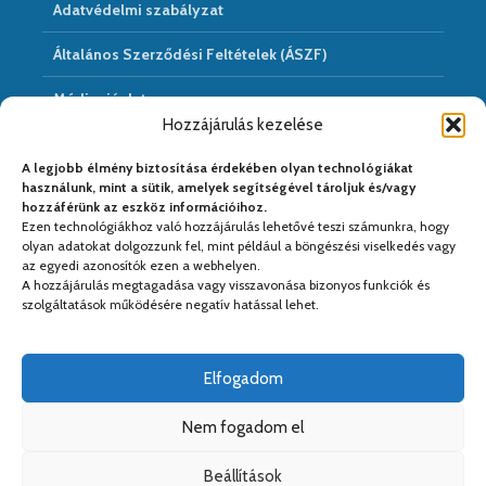
Adatvédelmi szabályzat
Általános Szerződési Feltételek (ÁSZF)
Médiaajánlat
Hozzájárulás kezelése
Hírarchivum
A legjobb élmény biztosítása érdekében olyan technológiákat
használunk, mint a sütik, amelyek segítségével tároljuk és/vagy
hozzáférünk az eszköz információihoz.
Ezen technológiákhoz való hozzájárulás lehetővé teszi számunkra, hogy
Médiapartnereink:
olyan adatokat dolgozzunk fel, mint például a böngészési viselkedés vagy
az egyedi azonosítók ezen a webhelyen.
A hozzájárulás megtagadása vagy visszavonása bizonyos funkciók és
szolgáltatások működésére negatív hatással lehet.
Elfogadom
Nem fogadom el
Beállítások