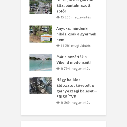
ödött Bölöni
által bántalmazott
k
ó
sofőr
L
4 megtekintés
15 255 megtekintés
lt a vonat egy
Anyuka: mindenki
E
es
hibás, csak a gyermek
3
ásárhelyi férfit
nem!
m
5 megtekintés
14 581 megtekintés
lálták László
Máris bezárták a
M
t
Víkend medencéit!
A
1 megtekintés
8 794 megtekintés
meddig elszáll a
Négy halálos
F
ir
áldozatot követelt a
W
gernyeszegi baleset –
9 megtekintés
FRISSÍTVE
8 569 megtekintés