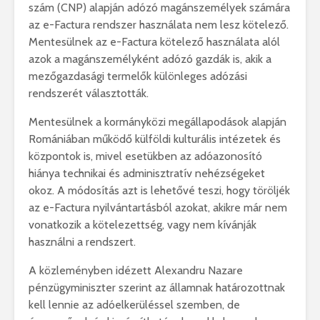
szám (CNP) alapján adózó magánszemélyek számára
az e-Factura rendszer használata nem lesz kötelező.
Mentesülnek az e-Factura kötelező használata alól
azok a magánszemélyként adózó gazdák is, akik a
mezőgazdasági termelők különleges adózási
rendszerét választották.
Mentesülnek a kormányközi megállapodások alapján
Romániában működő külföldi kulturális intézetek és
központok is, mivel esetükben az adóazonosító
hiánya technikai és adminisztratív nehézségeket
okoz. A módosítás azt is lehetővé teszi, hogy töröljék
az e-Factura nyilvántartásból azokat, akikre már nem
vonatkozik a kötelezettség, vagy nem kívánják
használni a rendszert.
A közleményben idézett Alexandru Nazare
pénzügyminiszter szerint az államnak határozottnak
kell lennie az adóelkerüléssel szemben, de