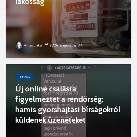
lakosság
Antal Erika
2026. augusztus 04.
ORSZÁG
Új online csalásra
figyelmeztet a rendőrség:
hamis gyorshajtási bírságokról
küldenek üzeneteket