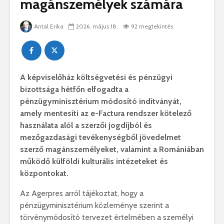
magánszemélyek számára
Antal Erika
2026. május 18.
92 megtekintés
A képviselőház költségvetési és pénzügyi
bizottsága hétfőn elfogadta a
pénzügyminisztérium módosító indítványát,
amely mentesíti az e-Factura rendszer kötelező
használata alól a szerzői jogdíjból és
mezőgazdasági tevékenységből jövedelmet
szerző magánszemélyeket, valamint a Romániában
működő külföldi kulturális intézeteket és
központokat.
Az Agerpres arról tájékoztat, hogy a
pénzügyminisztérium közleménye szerint a
törvénymódosító tervezet értelmében a személyi