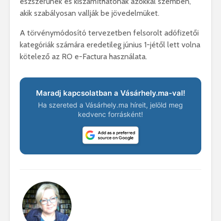
észszerűnek és kiszámíthatónak azokkal szemben,
akik szabályosan vallják be jövedelmüket.
A törvénymódosító tervezetben felsorolt adófizetői
kategóriák számára eredetileg június 1-jétől lett volna
kötelező az RO e-Factura használata.
Maradj kapcsolatban a Vásárhely.ma-val!
Ha szereted a Vásárhely.ma híreit, jelöld meg
kedvenc forrásként!