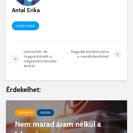
Antal Erika
ÖSSZES ÍRÁSA
Lemondott, de
Nagyobb büntetés járna
magyarázkodik a
a csendháborításért
trágárkodó Demeter
András
Érdekelhet:
GAZDASÁG
ORSZÁG
Nem marad áram nélkül a