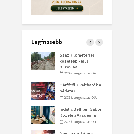
Legfrissebb
los kapunyitás
Száz kilométerrel
H
ki-kastélyban
közelebb kerül
a
Bukovina
. augusztus 01.
2026. augusztus 06.
ánkó – Büllögi
E
ogatása
Hétfőtől kiválthatók a
ú
bérletek
. augusztus 01.
2026. augusztus 05.
g feltámadást!
B
Indul a Bethlen Gábor
. augusztus 01.
Közéleti Akadémia
2026. augusztus 04.
szervezetek:
C
ett okok állnak
ö
Nem marad áram