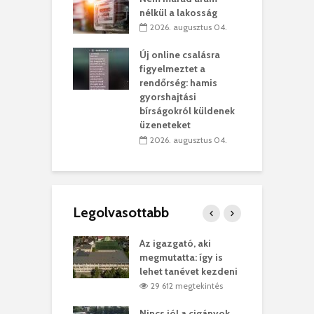
kolaelhagyás
a
nélkül a lakosság
rében
h
2026. augusztus 04.
 július 31.
Új online csalásra
lió lejből
1
figyelmeztet a
rűsítik tovább a
k
rendőrség: hamis
vásárhelyi
m
gyorshajtási
teret
r
bírságokról küldenek
üzeneteket
 július 30.
2026. augusztus 04.
Legolvasottabb
teges Korda
Az igazgató, aki
F
y–Balázs Klári
megmutatta: így is
G
rt
lehet tanévet kezdeni
k
2 megtekintés
29 612 megtekintés
eivel
Nincs jól a cigányok
K