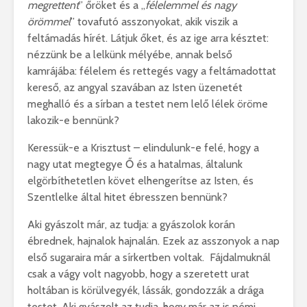
megrettent
” őröket és a „
félelemmel és nagy
örömmel
” tovafutó asszonyokat, akik viszik a
feltámadás hírét. Látjuk őket, és az ige arra késztet:
nézzünk be a lelkünk mélyébe, annak belső
kamrájába: félelem és rettegés vagy a feltámadottat
kereső, az angyal szavában az Isten üzenetét
meghalló és a sírban a testet nem lelő lélek öröme
lakozik-e bennünk?
Keressük-e a Krisztust – elindulunk-e felé, hogy a
nagy utat megtegye Ő és a hatalmas, általunk
elgörbíthetetlen követ elhengerítse az Isten, és
Szentlelke által hitet ébresszen bennünk?
Aki gyászolt már, az tudja: a gyászolok korán
ébrednek, hajnalok hajnalán. Ezek az asszonyok a nap
első sugaraira már a sírkertben voltak. Fájdalmuknál
csak a vágy volt nagyobb, hogy a szeretett urat
holtában is körülvegyék, lássák, gondozzák a drága
testet. Aki gyászolt az tudja, hogy már az is némi