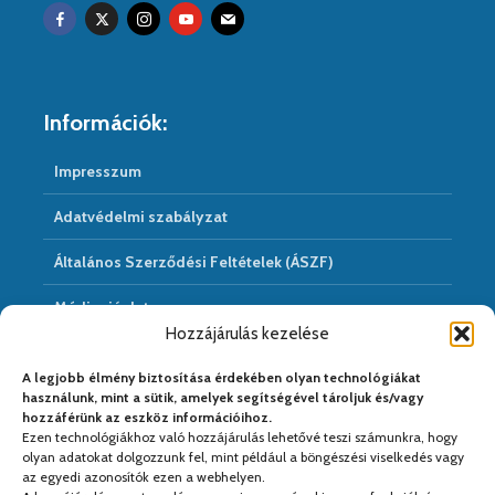
Információk:
Impresszum
Adatvédelmi szabályzat
Általános Szerződési Feltételek (ÁSZF)
Médiaajánlat
Hozzájárulás kezelése
Hírarchivum
A legjobb élmény biztosítása érdekében olyan technológiákat
használunk, mint a sütik, amelyek segítségével tároljuk és/vagy
hozzáférünk az eszköz információihoz.
Ezen technológiákhoz való hozzájárulás lehetővé teszi számunkra, hogy
Médiapartnereink:
olyan adatokat dolgozzunk fel, mint például a böngészési viselkedés vagy
az egyedi azonosítók ezen a webhelyen.