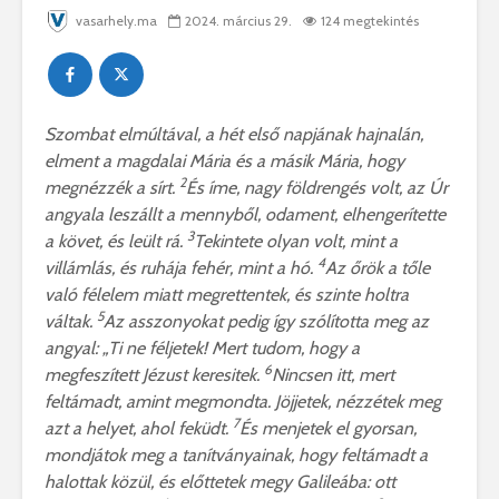
vasarhely.ma
2024. március 29.
124 megtekintés
Szombat elmúltával, a hét első napjának hajnalán,
elment a magdalai Mária és a másik Mária, hogy
2
megnézzék a sírt.
És íme, nagy földrengés volt, az Úr
angyala leszállt a mennyből, odament, elhengerítette
3
a követ, és leült rá.
Tekintete olyan volt, mint a
4
villámlás, és ruhája fehér, mint a hó.
Az őrök a tőle
való félelem miatt megrettentek, és szinte holtra
5
váltak.
Az asszonyokat pedig így szólította meg az
angyal: „Ti ne féljetek! Mert tudom, hogy a
6
megfeszített Jézust keresitek.
Nincsen itt, mert
feltámadt, amint megmondta. Jöjjetek, nézzétek meg
7
azt a helyet, ahol feküdt.
És menjetek el gyorsan,
mondjátok meg a tanítványainak, hogy feltámadt a
halottak közül, és előttetek megy Galileába: ott