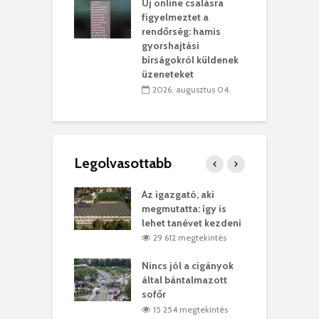
Új online csalásra
lió lejből
1
figyelmeztet a
rűsítik tovább a
k
rendőrség: hamis
vásárhelyi
m
gyorshajtási
teret
r
bírságokról küldenek
üzeneteket
 július 30.
2026. augusztus 04.
Legolvasottabb
teges Korda
Az igazgató, aki
F
y–Balázs Klári
megmutatta: így is
G
rt
lehet tanévet kezdeni
k
0 megtekintés
29 612 megtekintés
eivel
Nincs jól a cigányok
K
ödött Bölöni
által bántalmazott
k
ó
sofőr
L
4 megtekintés
15 254 megtekintés