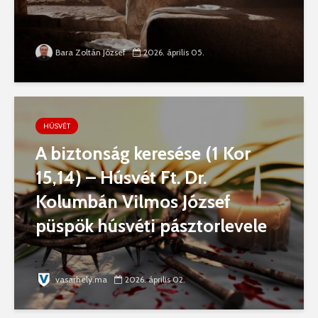
Bara Zoltán József
2026. április 05.
HÚSVÉT
A biztonság keresése (1 Kor
15,14) – Húsvét Ft. Dr.
Kolumbán Vilmos József
püspök húsvéti pásztorlevele
vasarhely.ma
2026. április 02.