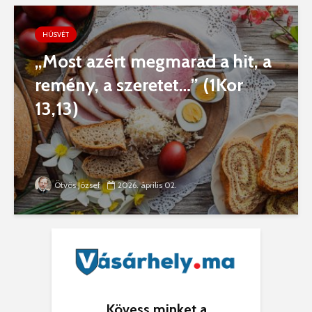
HÚSVÉT
„Most azért megmarad a hit, a
remény, a szeretet…” (1Kor
13,13)
2026. április 02.
Ötvös József
Kövess minket a