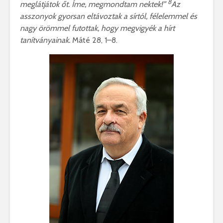
8
meglátjátok őt. Íme, megmondtam nektek!”
Az
asszonyok gyorsan eltávoztak a sírtól, félelemmel és
nagy örömmel futottak, hogy megvigyék a hírt
tanítványainak.
Máté 28, 1–8.