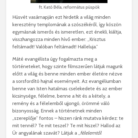
ft. Kató Béla, református püspök
Húsvét vasárnapján ezt hirdetik a világ minden
keresztény templomának a szószékéről, így köszön
egymásnak ismerős és ismeretlen, ezt énekli, kiáltja,
visszhangozza minden hívő ember: „Krisztus
feltámadt! Valóban feltámadt! Halleluja.”
Máté evangélista úgy fogalmazta meg a
történeteket, hogy szinte filmszerűen látjuk magunk
előtt a világ és benne minden ember életére nézve
a sorsfordító hajnal eseményeit. Az evangéliumban
benne van Isten hatalmas cselekedete és az ember
kicsinysége, félelme, benne a hit és a kétely, a
remény és a félelemből ujjongó, örömmé váló
bizonyosság. Ennek a történetnek minden
„szereplője” fontos – hiszen ránk mutatva kérdez: te
mit tennél? Te mit teszel? Te mit hiszel? Hallod az
Úr angyalának szavát? Látjuk a „
félelemtől