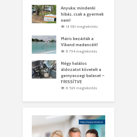
lt a vonat egy
Anyuka: mindenki
E
es
hibás, csak a gyermek
3
ásárhelyi férfit
nem!
m
4 megtekintés
14 581 megtekintés
lálták László
Máris bezárták a
M
t
Víkend medencéit!
A
1 megtekintés
8 794 megtekintés
meddig elszáll a
Négy halálos
F
ir
áldozatot követelt a
W
gernyeszegi baleset –
9 megtekintés
FRISSÍTVE
8 569 megtekintés