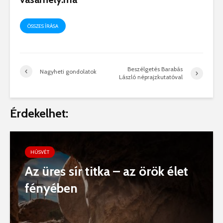
ÖSSZES ÍRÁSA
Beszélgetés Barabás
Nagyheti gondolatok
László néprajzkutatóval
Érdekelhet:
HÚSVÉT
Az üres sír titka – az örök élet
fényében