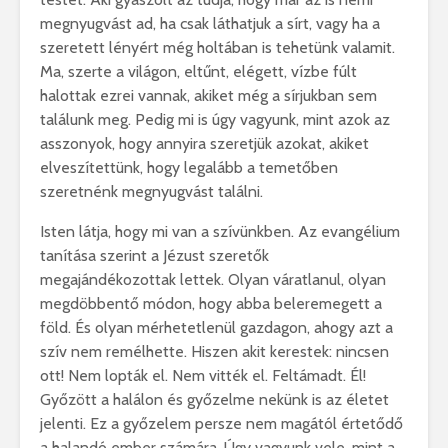
megnyugvást ad, ha csak láthatjuk a sírt, vagy ha a
szeretett lényért még holtában is tehetünk valamit.
Ma, szerte a világon, eltűnt, elégett, vízbe fúlt
halottak ezrei vannak, akiket még a sírjukban sem
találunk meg. Pedig mi is úgy vagyunk, mint azok az
asszonyok, hogy annyira szeretjük azokat, akiket
elveszítettünk, hogy legalább a temetőben
szeretnénk megnyugvást találni.
Isten látja, hogy mi van a szívünkben. Az evangélium
tanítása szerint a Jézust szeretők
megajándékozottak lettek. Olyan váratlanul, olyan
megdöbbentő módon, hogy abba beleremegett a
föld. És olyan mérhetetlenül gazdagon, ahogy azt a
szív nem remélhette. Hiszen akit kerestek: nincsen
ott! Nem lopták el. Nem vitték el. Feltámadt. Él!
Győzött a halálon és győzelme nekünk is az életet
jelenti. Ez a győzelem persze nem magától értetődő
a halandó ember számára. Úgy vagyunk vele, mint a