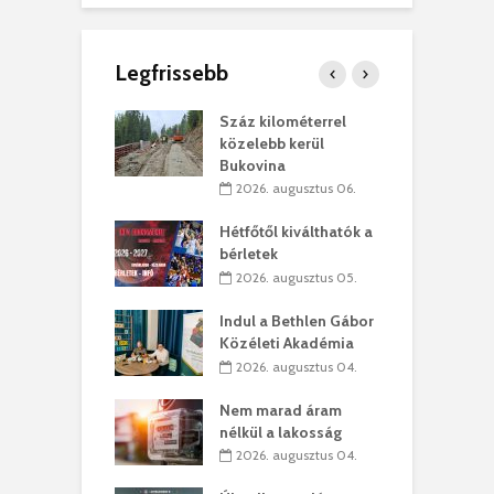
Legfrissebb
los kapunyitás
Száz kilométerrel
H
ki-kastélyban
közelebb kerül
a
Bukovina
. augusztus 01.
2026. augusztus 06.
ánkó – Büllögi
E
ogatása
Hétfőtől kiválthatók a
ú
bérletek
. augusztus 01.
2026. augusztus 05.
g feltámadást!
B
Indul a Bethlen Gábor
. augusztus 01.
Közéleti Akadémia
2026. augusztus 04.
szervezetek:
C
ett okok állnak
ö
Nem marad áram
kolaelhagyás
a
nélkül a lakosság
rében
h
2026. augusztus 04.
 július 31.