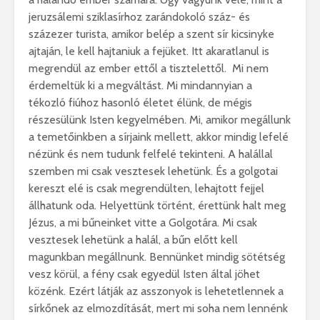
jeruzsálemi sziklasírhoz zarándokoló száz- és
százezer turista, amikor belép a szent sír kicsinyke
ajtaján, le kell hajtaniuk a fejüket. Itt akaratlanul is
megrendül az ember ettől a tisztelettől. Mi nem
érdemeltük ki a megváltást. Mi mindannyian a
tékozló fiúhoz hasonló életet élünk, de mégis
részesülünk Isten kegyelmében. Mi, amikor megállunk
a temetőinkben a sírjaink mellett, akkor mindig lefelé
nézünk és nem tudunk felfelé tekinteni. A halállal
szemben mi csak vesztesek lehetünk. És a golgotai
kereszt elé is csak megrendülten, lehajtott fejjel
állhatunk oda. Helyettünk történt, érettünk halt meg
Jézus, a mi bűneinket vitte a Golgotára. Mi csak
vesztesek lehetünk a halál, a bűn előtt kell
magunkban megállnunk. Bennünket mindig sötétség
vesz körül, a fény csak egyedül Isten által jöhet
közénk. Ezért látják az asszonyok is lehetetlennek a
sírkőnek az elmozdítását, mert mi soha nem lennénk