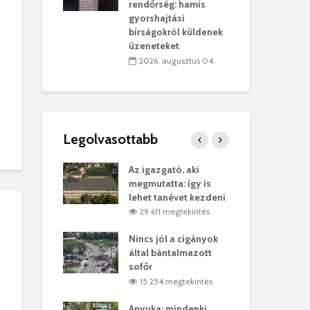
sítik tovább a
kor
rendőrség: hamis
sárhelyi
mar
gyorshajtási
ret
rep
bírságokról küldenek
üzeneteket
úlius 30.
2
2026. augusztus 04.
Legolvasottabb
ges Korda
Az igazgató, aki
Fer
Balázs Klári
megmutatta: így is
Gyö
lehet tanévet kezdeni
kon
megtekintés
29 611 megtekintés
vel
Nincs jól a cigányok
Kön
ött Bölöni
által bántalmazott
küs
sofőr
Lás
megtekintés
15 254 megtekintés
7
 a vonat egy
Anyuka: mindenki
Elg