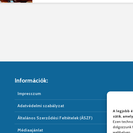
Információk:
Impresszum
Adatvédelmi szabályzat
A legjobb é
sütik, amel
Általános Szerződési Feltételek (ÁSZF)
Ezen techno
dolgozzunk f
Médiaajánlat
webhelyen.