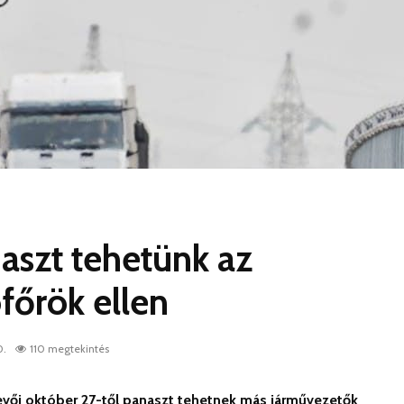
aszt tehetünk az
ofőrök ellen
0.
110 megtekintés
evői október 27-től panaszt tehetnek más járművezetők