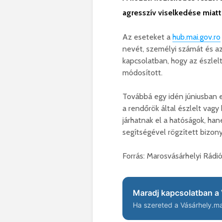
agresszív viselkedése miatt
Az eseteket a
hub.mai.gov.ro
nevét, személyi számát és az 
kapcsolatban, hogy az észlelt
módosított.
Továbbá egy idén júniusban 
a rendőrök által észlelt vagy 
járhatnak el a hatóságok, ha
segítségével rögzített bizony
Forrás: Marosvásárhelyi Rádi
Maradj kapcsolatban a 
Ha szereted a Vásárhely.ma 