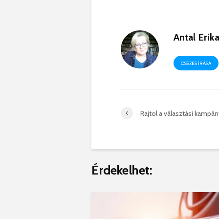
Antal Erik
ÖSSZES ÍRÁSA
Rajtol a választási kampán
Érdekelhet: