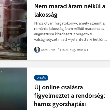
korszerű
rendőrség: hamis
Nem marad áram nélkül a
marosvá
gyorshajtási
repülőte
bírságokról küldenek
lakosság
üzeneteket
2026. j
2026. augusztus 04.
Nincs olyan forgatókönyv, amely szerint a
romániai lakosság áram nélkül maradna az
augusztusra kihirdetett energetikai
válsághelyzet miatt – jelentette ki hétfőn...
Antal Erika
2026. augusztus 04.
Az igazgató, aki
Fergete
megmutatta: így is
György–
lehet tanévet kezdeni
koncert
29 611 megtekintés
7 806 
ORSZÁG
Nincs jól a cigányok
Könnyei
Új online csalásra
által bántalmazott
küszköd
figyelmeztet a rendőrség:
sofőr
László
15 254 megtekintés
7 702 
hamis gyorshajtási
Anyuka: mindenki
Elgázolt