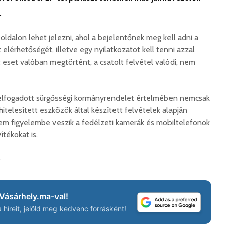
.
oldalon lehet jelezni, ahol a bejelentőnek meg kell adni a
elérhetőségét, illetve egy nyilatkozatot kell tenni azzal
 eset valóban megtörtént, a csatolt felvétel valódi, nem
elfogadott sürgősségi kormányrendelet értelmében nemcsak
hitelesített eszközök által készített felvételek alapján
nem figyelembe veszik a fedélzeti kamerák és mobiltelefonok
ítékokat is.
ó
Vásárhely.ma-val!
híreit, jelöld meg kedvenc forrásként!