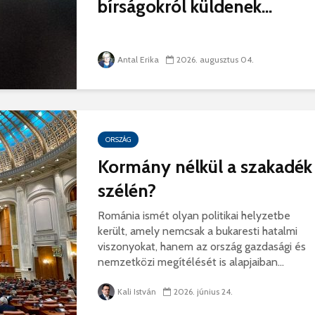
bírságokról küldenek...
hibás, csak a gyermek
35 éves
nem!
marosvás
14 581 megtekintés
6 343 
Antal Erika
2026. augusztus 04.
Máris bezárták a
Megtalá
Víkend medencéit!
Abigélt
8 789 megtekintés
6 070 
Négy halálos
Félig-me
áldozatot követelt a
Wizz Air
ORSZÁG
gernyeszegi baleset –
5 724 
Kormány nélkül a szakadék
FRISSÍTVE
8 567 megtekintés
szélén?
Románia ismét olyan politikai helyzetbe
került, amely nemcsak a bukaresti hatalmi
viszonyokat, hanem az ország gazdasági és
nemzetközi megítélését is alapjaiban...
Kali István
2026. június 24.