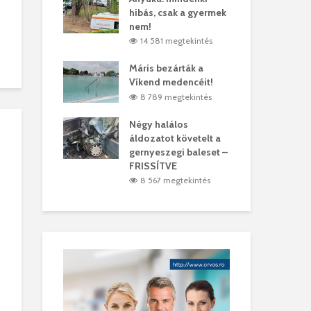
hibás, csak a gyermek
35 
árhelyi férfit
nem!
mar
megtekintés
14 581 megtekintés
6
lták László
Máris bezárták a
Meg
Víkend medencéit!
Abi
megtekintés
8 789 megtekintés
ddig elszáll a
Négy halálos
Fél
áldozatot követelt a
Wiz
gernyeszegi baleset –
megtekintés
5
FRISSÍTVE
8 567 megtekintés