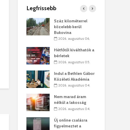
Legfrissebb
os kapunyitás
Száz kilométerrel
Hiv
-kastélyban
közelebb kerül
a T
Bukovina
augusztus 01.
2
2026. augusztus 06.
kó – Büllögi
Eur
atása
Hétfőtől kiválthatók a
úr 
bérletek
augusztus 01.
2
2026. augusztus 05.
feltámadást!
Bol
Indul a Bethlen Gábor
augusztus 01.
2
Közéleti Akadémia
2026. augusztus 04.
ervezetek:
Civ
t okok állnak
öss
Nem marad áram
laelhagyás
az 
nélkül a lakosság
ben
hát
2026. augusztus 04.
lius 31.
2
Új online csalásra
ó lejből
1,7
figyelmeztet a