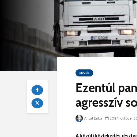
ORSZÁG
Ezentúl pan
agresszív s
Antal Erika
2024. október 3
A közúti közlekedés résztv