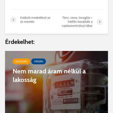
Kolduló medvékkel az
Tánc, zene, lovaglás –
út mentén
hétfőn kezdődik a
vajdaszentiványi tábor
Érdekelhet:
GAZDASÁG
ORSZÁG
Nem marad áram nélkül a
lakosság