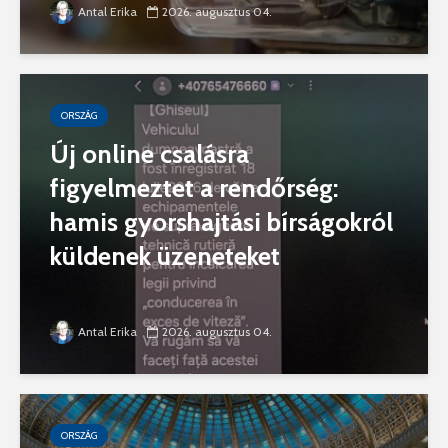
Antal Erika
2026. augusztus 04.
ORSZÁG
Új online csalásra
figyelmeztet a rendőrség:
hamis gyorshajtási bírságokról
küldenek üzeneteket
Antal Erika
2026. augusztus 04.
ORSZÁG