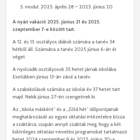
modul: 2025. április 28 – 2025. június 20
A nyári vakáció 2025. június 21 és 2025.
szeptember 7-e között tart.
A 12. és 13. osztályos diákok számára a tanév 34
hétből áll. Számukra a tanév 2025 június 6-án ér
véget.
A nyolcadik osztályosok 35 hetet járnak iskolába.
Esetükben június 13-án zárul a tanév.
A szakiskolások számára az iskolai év 37 hetet tart
majd. Nekik június 27-én csengetnek ki.
Az „Iskola másként” és a „Zöld hét” időpontjainak
meghatározását az egyes oktatási intézetekre bízza
a szaktárca, csupán annyit szabtak meg, hogy a két
különleges oktatási-nevelési programokat tartalmazó
hetet 2024 szeptember 9 és 2025. május 30-a