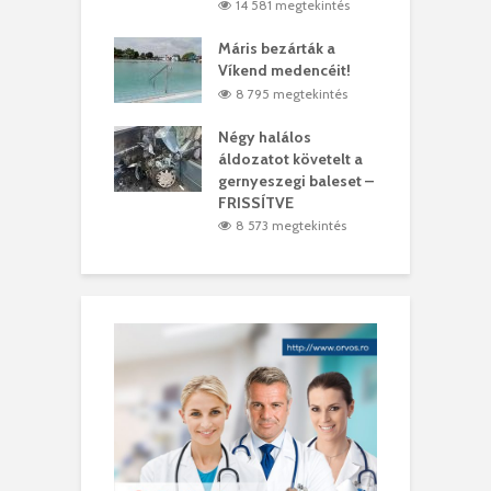
5 megtekintés
14 581 megtekintés
lálták László
Máris bezárták a
M
t
Víkend medencéit!
A
2 megtekintés
8 795 megtekintés
meddig elszáll a
Négy halálos
F
ir
áldozatot követelt a
W
gernyeszegi baleset –
9 megtekintés
FRISSÍTVE
8 573 megtekintés