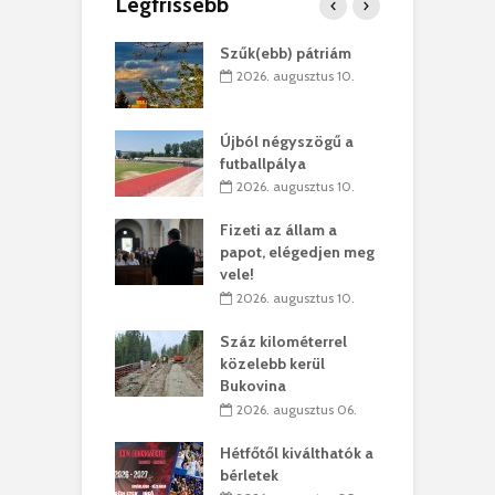
Legfrissebb
a Bethlen Gábor
Szűk(ebb) pátriám
I
eti Akadémia
K
2026. augusztus 10.
. augusztus 04.
Újból négyszögű a
arad áram
N
futballpálya
 a lakosság
n
2026. augusztus 10.
. augusztus 04.
Fizeti az állam a
ine csalásra
Ú
papot, elégedjen meg
meztet a
f
vele!
rség: hamis
r
ajtási
g
2026. augusztus 10.
okról küldenek
b
teket
Száz kilométerrel
ü
közelebb kerül
. augusztus 04.
Bukovina
los kapunyitás
H
2026. augusztus 06.
ki-kastélyban
a
Hétfőtől kiválthatók a
. augusztus 01.
bérletek