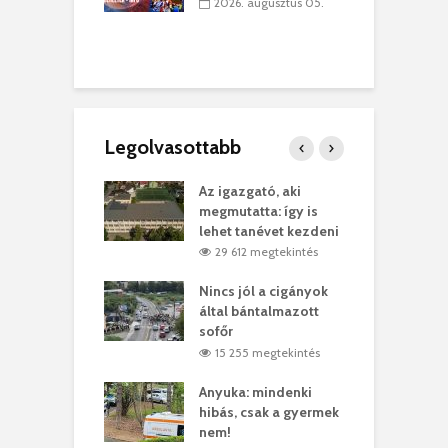
ánkó – Büllögi
E
2026. augusztus 05.
ogatása
ú
. augusztus 01.
Legolvasottabb
teges Korda
Az igazgató, aki
F
y–Balázs Klári
megmutatta: így is
G
rt
lehet tanévet kezdeni
k
2 megtekintés
29 612 megtekintés
eivel
Nincs jól a cigányok
K
ödött Bölöni
által bántalmazott
k
ó
sofőr
L
6 megtekintés
15 255 megtekintés
lt a vonat egy
Anyuka: mindenki
E
es
hibás, csak a gyermek
3
ásárhelyi férfit
nem!
m