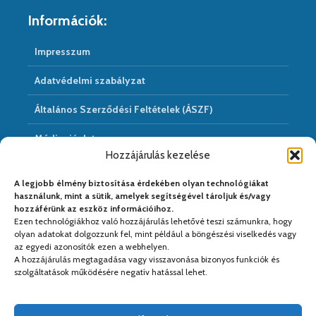
Információk:
Impresszum
Adatvédelmi szabályzat
Általános Szerződési Feltételek (ÁSZF)
Médiaajánlat
Hozzájárulás kezelése
Hírarchivum
A legjobb élmény biztosítása érdekében olyan technológiákat
használunk, mint a sütik, amelyek segítségével tároljuk és/vagy
hozzáférünk az eszköz információihoz.
Ezen technológiákhoz való hozzájárulás lehetővé teszi számunkra, hogy
Médiapartnereink:
olyan adatokat dolgozzunk fel, mint például a böngészési viselkedés vagy
az egyedi azonosítók ezen a webhelyen.
A hozzájárulás megtagadása vagy visszavonása bizonyos funkciók és
szolgáltatások működésére negatív hatással lehet.