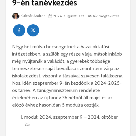
9-én tanévkezdés
Kulcsár Andrea
2024. augusztus 12.
167 megtekintés
Négy hét múlva becsengetnek a hazai oktatási
intézetekben, a szülők egy része várja, mások inkább
még nyújtanák a vakációt, a gyerekek többsége
természetesen saját bevallása szerint nem várja az
iskolakezdést, viszont a társaival szívesen találkozna.
Nos, idén szeptember 9-én kezdődik a 2024-2025-
ös tanév. A tanügyminisztérium rendelete
értelmében az új tanév 36 hétből áll majd, és az
előző évhez hasonlóan 5 modulra osztják.
modul: 2024. szeptember 9 – 2024. október
25