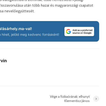
isszavonulása után több hazai és magyarországi csapatot
osa nevelőegyüttesét.
Száz kilométerrel
Hivatal
közelebb kerül
a Teleki
Bukovina
2026. 
Vásárhely.ma-val!
2026. augusztus 06.
híreit, jelöld meg kedvenc forrásként!
Európán
Hétfőtől kiválthatók a
úr látog
bérletek
2026. 
2026. augusztus 05.
Boldog 
Indul a Bethlen Gábor
rvin
2026. 
Közéleti Akadémia
2026. augusztus 04.
Civil sz
összetet
Nem marad áram
az isko
nélkül a lakosság
hátteré
2026. augusztus 04.
2026. jú
Vége a fizikaórának: elhunyt
Új online csalásra
Klementisz János
1,7 milli
figyelmeztet a