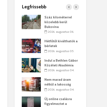
Legfrissebb
os kapunyitás
Száz kilométerrel
Hiv
-kastélyban
közelebb kerül
a T
Bukovina
augusztus 01.
2
2026. augusztus 06.
kó – Büllögi
Eur
atása
Hétfőtől kiválthatók a
úr 
bérletek
augusztus 01.
2
2026. augusztus 05.
feltámadást!
Bol
Indul a Bethlen Gábor
augusztus 01.
2
Közéleti Akadémia
2026. augusztus 04.
ervezetek:
Civ
t okok állnak
öss
Nem marad áram
laelhagyás
az 
nélkül a lakosság
ben
hát
2026. augusztus 04.
lius 31.
2
Új online csalásra
ó lejből
1,7
figyelmeztet a