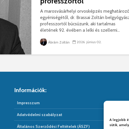
professzortól
A marosvásárhelyi orvosképzés meghatároz
egyéniségétől, dr. Brassai Zoltán belgyógyás
professzortól búcsúzunk, aki tartalmas
életének 92. évében a lelki és szellemi...
2026. június 02.
Ábrám Zoltán
Információk:
Impresszum
Adatvédelmi szabályzat
A legjobb é
sütik, amel
Általános Szerződési Feltételek (ÁSZF)