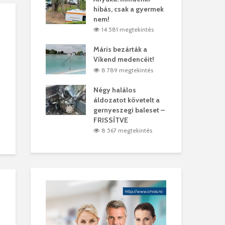
hibás, csak a gyermek
35 
árhelyi férfit
nem!
mar
megtekintés
14 581 megtekintés
6
lták László
Máris bezárták a
Meg
Víkend medencéit!
Abi
megtekintés
8 789 megtekintés
ddig elszáll a
Négy halálos
Fél
áldozatot követelt a
Wiz
gernyeszegi baleset –
megtekintés
5
FRISSÍTVE
8 567 megtekintés