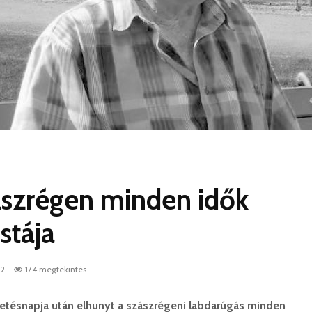
ászrégen minden idők
stája
2.
174 megtekintés
letésnapja után elhunyt a szászrégeni labdarúgás minden