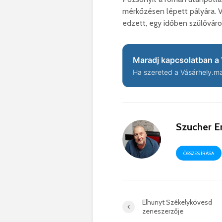
mérkőzésen lépett pályára. V
edzett, egy időben szülővár
Maradj kapcsolatban a 
Ha szereted a Vásárhely.ma 
Szucher E
ÖSSZES ÍRÁSA
Elhunyt Székelykövesd
zeneszerzője