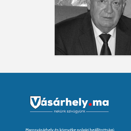
Marosvásárhely és környéke polgári beállítottságú,