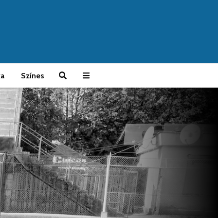
ka
Színes