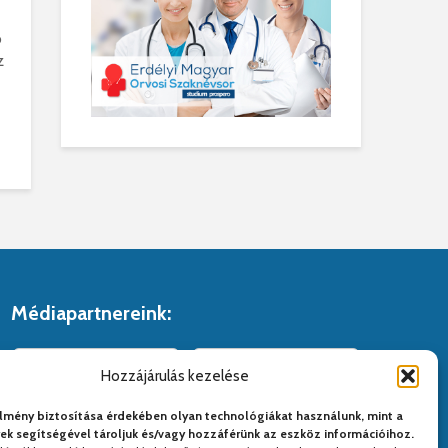
ó
z
Médiapartnereink:
Hozzájárulás kezelése
lmény biztosítása érdekében olyan technológiákat használunk, mint a
yek segítségével tároljuk és/vagy hozzáférünk az eszköz információihoz.