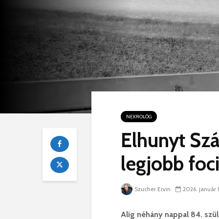
NEKROLÓG
Elhunyt Sz
legjobb foci
Szucher Ervin
2026. január 1
Alig néhány nappal 84. szü