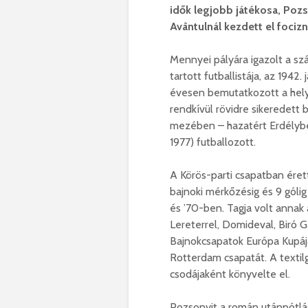
idők legjobb játékosa, Poz
Avântulnál kezdett el fociz
Mennyei pályára igazolt a s
tartott futballistája, az 1942.
évesen bemutatkozott a helyi
rendkívül rövidre sikeredett b
mezében – hazatért Erdélybe
1977) futballozott.
A Körös-parti csapatban éret
bajnoki mérkőzésig és 9 gólig
és ’70-ben. Tagja volt annak
Lereterrel, Domideval, Biró 
Bajnokcsapatok Európa Kupáj
Rotterdam csapatát. A textilg
csodájaként könyvelte el.
Pozsonyit a román utánpótlás