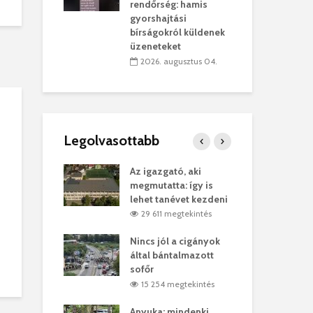
sítik tovább a
kor
rendőrség: hamis
sárhelyi
mar
gyorshajtási
ret
rep
bírságokról küldenek
üzeneteket
úlius 30.
2
2026. augusztus 04.
Legolvasottabb
ges Korda
Az igazgató, aki
Fer
Balázs Klári
megmutatta: így is
Gyö
lehet tanévet kezdeni
kon
megtekintés
29 611 megtekintés
vel
Nincs jól a cigányok
Kön
ött Bölöni
által bántalmazott
küs
sofőr
Lás
megtekintés
15 254 megtekintés
7
 a vonat egy
Anyuka: mindenki
Elg