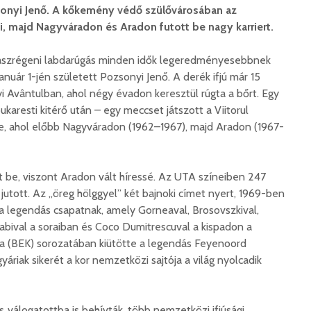
sonyi Jenő. A kőkemény védő szülővárosában az
ni, majd Nagyváradon és Aradon futott be nagy karriert.
zászrégeni labdarúgás minden idők legeredményesebbnek
 január 1-jén született Pozsonyi Jenő. A derék ifjú már 15
 Avântulban, ahol négy évadon keresztül rúgta a bőrt. Egy
ukaresti kitérő után – egy meccset játszott a Viitorul
, ahol előbb Nagyváradon (1962–1967), majd Aradon (1967-
t be, viszont Aradon vált híressé. Az UTA színeiben 247
 jutott. Az „öreg hölggyel” két bajnoki címet nyert, 1969-ben
 a legendás csapatnak, amely Gorneaval, Brosovszkival,
Gabival a soraiban és Coco Dumitrescuval a kispadon a
a (BEK) sorozatában kiütötte a legendás Feyenoord
yáriak sikerét a kor nemzetközi sajtója a világ nyolcadik
‑válogatottba is behívták, több nemzetközi ifjúsági