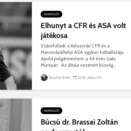
hibás, csak a gyermek
35 éves
nem!
marosvás
NEKROLÓG
14 581 megtekintés
6 343 
Elhunyt a CFR és ASA volt
Máris bezárták a
Megtalá
játékosa
Víkend medencéit!
Abigélt
8 789 megtekintés
6 070 
Vízbefulladt a Kolozsvári CFR és a
Marosvásárhelyi ASA egykori futballistája,
Négy halálos
Félig-me
áldozatot követelt a
Wizz Air
Apold polgármestere, a 44 éves Gabi
gernyeszegi baleset –
5 722 
Mureșan. Az általa vezetett község...
FRISSÍTVE
8 567 megtekintés
Szucher Ervin
2026. július 09.
NEKROLÓG
Búcsú dr. Brassai Zoltán