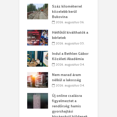
los kapunyitás
Száz kilométerrel
H
ki-kastélyban
közelebb kerül
a
Bukovina
. augusztus 01.
2026. augusztus 06.
ánkó – Büllögi
E
ogatása
Hétfőtől kiválthatók a
ú
bérletek
. augusztus 01.
2026. augusztus 05.
g feltámadást!
B
Indul a Bethlen Gábor
. augusztus 01.
Közéleti Akadémia
2026. augusztus 04.
szervezetek:
C
ett okok állnak
ö
Nem marad áram
kolaelhagyás
a
nélkül a lakosság
rében
h
2026. augusztus 04.
 július 31.
Új online csalásra
lió lejből
1
figyelmeztet a
rűsítik tovább a
k
rendőrség: hamis
vásárhelyi
m
gyorshajtási
teret
r
bírságokról küldenek