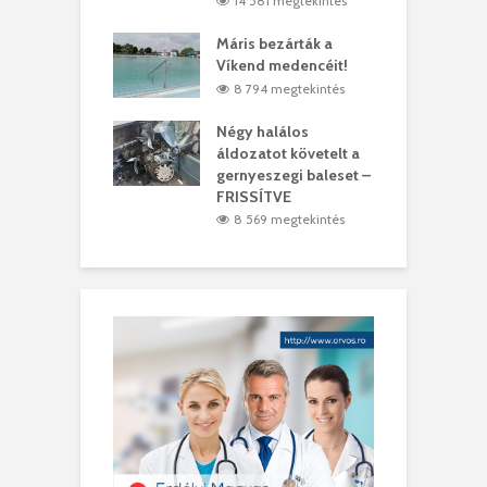
5 megtekintés
14 581 megtekintés
lálták László
Máris bezárták a
M
t
Víkend medencéit!
A
1 megtekintés
8 794 megtekintés
meddig elszáll a
Négy halálos
F
ir
áldozatot követelt a
W
gernyeszegi baleset –
9 megtekintés
FRISSÍTVE
8 569 megtekintés