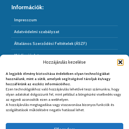
Információk:
Impresszum
Adatvédelmi szabályzat
Általános Szerződési Feltételek (ÁSZF)
Médiaajánlat
Hozzájárulás kezelése
Hírarchivum
A legjobb élmény biztosítása érdekében olyan technológiákat
használunk, mint a sütik, amelyek segítségével tároljuk és/vagy
hozzáférünk az eszköz információihoz.
Ezen technológiákhoz való hozzájárulás lehetővé teszi számunkra, hogy
Médiapartnereink:
olyan adatokat dolgozzunk fel, mint például a böngészési viselkedés vagy
az egyedi azonosítók ezen a webhelyen.
A hozzájárulás megtagadása vagy visszavonása bizonyos funkciók és
szolgáltatások működésére negatív hatással lehet.