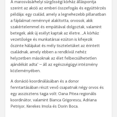
A marosvásárhelyi sürgősségi kórház álláspontja
szerint az akció az emberi összefogás és együttérzés
példája: egy család, amely a legnehezebb pillanatban
a fájdalmat reménnyé alakította, orvosok, akik
szakértelemmel és empátiával dolgoztak, valamint
betegek, akik új esélyt kaptak az életre. „A kórház
vezetősége és munkatársai ezúton is kifejezik
őszinte hálájukat és mély tiszteletüket az érintett
családnak, amely ebben a rendkívül nehéz
helyzetben másoknak az élet felbecsülhetetlen
ajándékát adta” – áll az egészségügyi intézmény
közleményében.
A donáció koordinálásában és a donor
fenntartásában részt vevő csapatnak négy orvos és
egy asszisztens tagja volt: Oana Pitea regionális
koordinátor, valamint Bianca Grigorescu, Adriana
Petrișor, Kerekes Imola és Dorin Boca.