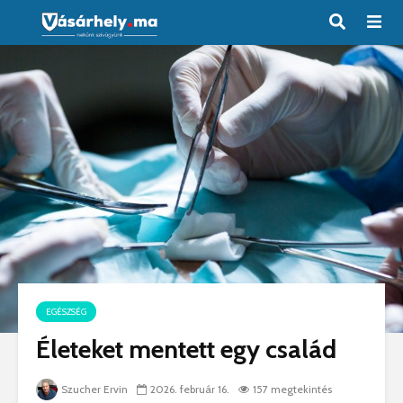
EGÉSZSÉG
Életeket mentett egy család
Szucher Ervin
2026. február 16.
157 megtekintés