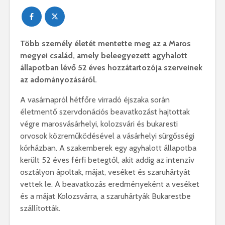
Több személy életét mentette meg az a Maros
megyei család, amely beleegyezett agyhalott
állapotban lévő 52 éves hozzátartozója szerveinek
az adományozásáról.
A vasárnapról hétfőre virradó éjszaka során
életmentő szervdonációs beavatkozást hajtottak
végre marosvásárhelyi, kolozsvári és bukaresti
orvosok közreműködésével a vásárhelyi sürgősségi
kórházban. A szakemberek egy agyhalott állapotba
került 52 éves férfi betegtől, akit addig az intenzív
osztályon ápoltak, májat, veséket és szaruhártyát
vettek le. A beavatkozás eredményeként a veséket
és a májat Kolozsvárra, a szaruhártyák Bukarestbe
szállították.