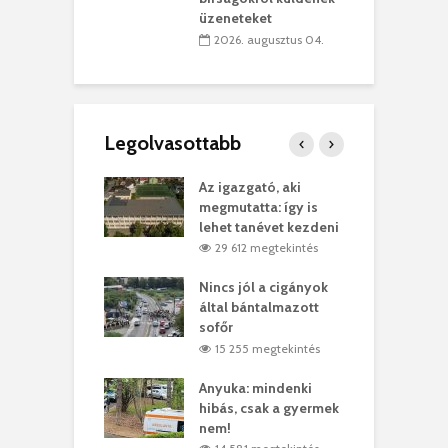
üzeneteket
 július 30.
2026. augusztus 04.
Legolvasottabb
teges Korda
Az igazgató, aki
F
y–Balázs Klári
megmutatta: így is
G
rt
lehet tanévet kezdeni
k
2 megtekintés
29 612 megtekintés
eivel
Nincs jól a cigányok
K
ödött Bölöni
által bántalmazott
k
ó
sofőr
L
4 megtekintés
15 255 megtekintés
lt a vonat egy
Anyuka: mindenki
E
es
hibás, csak a gyermek
3
ásárhelyi férfit
nem!
m