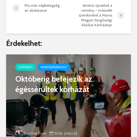
Ma már népbetegség
Amikor újraéled a
az alvászavar
remény – második
szervkivétel a Maros
Megyei Sürgősségi
Klinikai Kórházban
Érdekelhet:
EGÉSZSÉG
MAROSVÁSÁRHELY
Októberig befejezik az
égéssérültek kórházát
Szucher Ervin
2026. július 22.