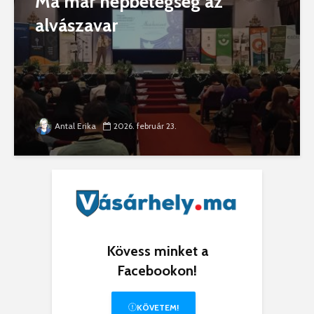
Ma már népbetegség az
alvászavar
Antal Erika
2026. február 23.
Kövess minket a
Facebookon!
KÖVETEM!