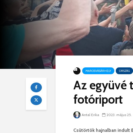
MAROSVÁSÁRHELY
ORSZÁG
Az együvé t
fotóriport
Antal Erika
2023. május 25.
Csütörtök hajnalban indult