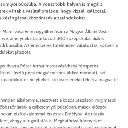
ksomlyói búcsúba. A vonat több helyen is megállt,
rek várták a vasútállomáson, hogy vízzel, kaláccsal,
y kézfogással köszöntsék a zarándokokat.
be Marosvásárhely nagyállomására a Magyar Állami Vasút
ye, amelynek utasai között 300 középiskolás diák is
ösdi búcsúba. Az emmberek türelmesen várakoztak, közben a
ulókat játszott.
yaudvarra Péter Arthur marosvásárhelyi főesperes
lföldi László pécsi megyéspüspök áldást mondott, azt
 zarándokok és helybeliek, közösen énekelték el a magyar és
i minden alkalommal résztvett a közös utazáson, míg mások
öbbször jártak a csíkcsomlyói búcsúban, mások először
l sokan első alkalommal érkeztek Erdélybe. Az utazás
ent, ahogy a fogadtatás is. Meghatódva, könnyeiket
élgettek, vagy vették át a feléjük nyújtott vizet, süteményt,