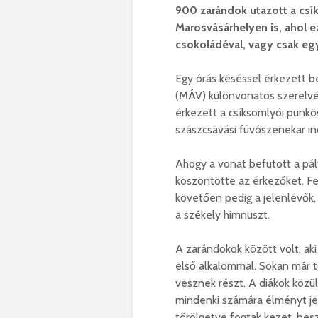
900 zarándok utazott a csí
Marosvásárhelyen is, ahol ez
csokoládéval, vagy csak eg
Egy órás késéssel érkezett 
(MÁV) különvonatos szerelvén
érkezett a csíksomlyói pünk
szászcsávási fúvószenekar ind
Ahogy a vonat befutott a pál
köszöntötte az érkezőket. Fe
követően pedig a jelenlévők,
a székely himnuszt.
A zarándokok között volt, ak
első alkalommal. Sokan már t
vesznek részt. A diákok közü
mindenki számára élményt jel
törölgetve fogtak kezet, besz