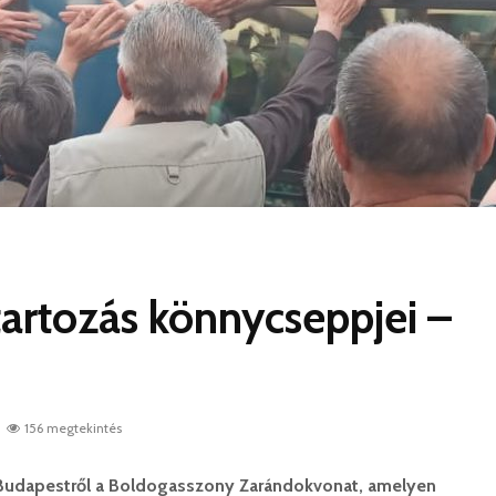
artozás könnycseppjei –
156 megtekintés
 Budapestről a Boldogasszony Zarándokvonat, amelyen