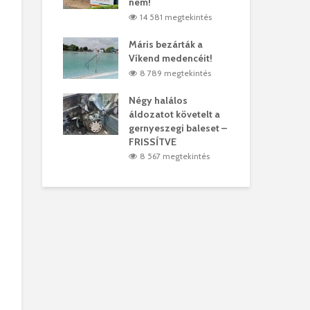
árhelyi férfit
nem!
mar
megtekintés
14 581 megtekintés
6
lták László
Máris bezárták a
Meg
Víkend medencéit!
Abi
megtekintés
8 789 megtekintés
ddig elszáll a
Négy halálos
Fél
áldozatot követelt a
Wiz
gernyeszegi baleset –
megtekintés
5
FRISSÍTVE
8 567 megtekintés