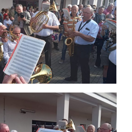
repülőte
bírságokról küldenek
üzeneteket
2026. j
2026. augusztus 04.
Az igazgató, aki
Fergete
megmutatta: így is
György–
lehet tanévet kezdeni
koncert
29 611 megtekintés
7 806 
Nincs jól a cigányok
Könnyei
által bántalmazott
küszköd
sofőr
László
15 254 megtekintés
7 701 
Anyuka: mindenki
Elgázolt
hibás, csak a gyermek
35 éves