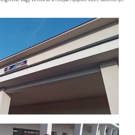
Száz kilométerrel
Hivatal
közelebb kerül
a Teleki
Bukovina
2026. 
2026. augusztus 06.
Európán
Hétfőtől kiválthatók a
úr látog
bérletek
2026. 
2026. augusztus 05.
Boldog 
Indul a Bethlen Gábor
2026. 
Közéleti Akadémia
2026. augusztus 04.
Civil sz
összetet
Nem marad áram
az isko
nélkül a lakosság
hátteré
2026. augusztus 04.
2026. jú
Új online csalásra
1,7 milli
figyelmeztet a
korszerű
rendőrség: hamis
marosvá
gyorshajtási