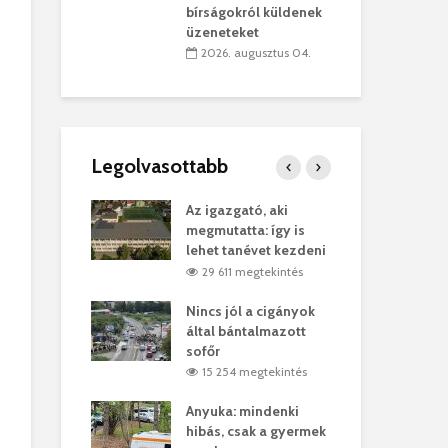
ret
rep
bírságokról küldenek
üzeneteket
úlius 30.
2
2026. augusztus 04.
Legolvasottabb
ges Korda
Az igazgató, aki
Fer
Balázs Klári
megmutatta: így is
Gyö
lehet tanévet kezdeni
kon
megtekintés
29 611 megtekintés
vel
Nincs jól a cigányok
Kön
ött Bölöni
által bántalmazott
küs
sofőr
Lás
megtekintés
15 254 megtekintés
7
 a vonat egy
Anyuka: mindenki
Elg
hibás, csak a gyermek
35 