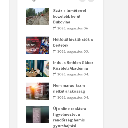
os kapunyitás
Száz kilométerrel
Hiv
-kastélyban
közelebb kerül
a T
Bukovina
augusztus 01.
2
2026. augusztus 06.
kó – Büllögi
Eur
atása
Hétfőtől kiválthatók a
úr 
bérletek
augusztus 01.
2
2026. augusztus 05.
feltámadást!
Bol
Indul a Bethlen Gábor
augusztus 01.
2
Közéleti Akadémia
2026. augusztus 04.
ervezetek:
Civ
t okok állnak
öss
Nem marad áram
laelhagyás
az 
nélkül a lakosság
ben
hát
2026. augusztus 04.
lius 31.
2
Új online csalásra
ó lejből
1,7
figyelmeztet a
sítik tovább a
kor
rendőrség: hamis
sárhelyi
mar
gyorshajtási