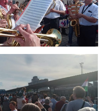
nem!
marosvás
14 581 megtekintés
6 343 
Máris bezárták a
Megtalá
Víkend medencéit!
Abigélt
8 789 megtekintés
6 070 
Négy halálos
Félig-me
áldozatot követelt a
Wizz Air
gernyeszegi baleset –
5 722 
FRISSÍTVE
8 567 megtekintés