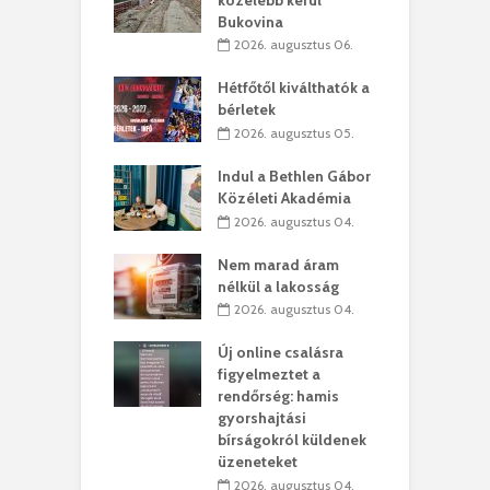
Bukovina
. augusztus 01.
2026. augusztus 06.
ánkó – Büllögi
E
ogatása
Hétfőtől kiválthatók a
ú
bérletek
. augusztus 01.
2026. augusztus 05.
g feltámadást!
B
Indul a Bethlen Gábor
. augusztus 01.
Közéleti Akadémia
2026. augusztus 04.
szervezetek:
C
ett okok állnak
ö
Nem marad áram
kolaelhagyás
a
nélkül a lakosság
rében
h
2026. augusztus 04.
 július 31.
Új online csalásra
lió lejből
1
figyelmeztet a
rűsítik tovább a
k
rendőrség: hamis
vásárhelyi
m
gyorshajtási
teret
r
bírságokról küldenek
üzeneteket
 július 30.
2026. augusztus 04.