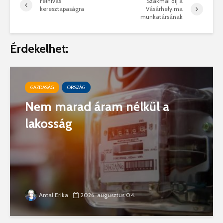
Felhívás
Szakmai díj a
keresztapaságra
Vásárhely.ma
munkatársának
Érdekelhet:
GAZDASÁG
ORSZÁG
Nem marad áram nélkül a
lakosság
Antal Erika
2026. augusztus 04.