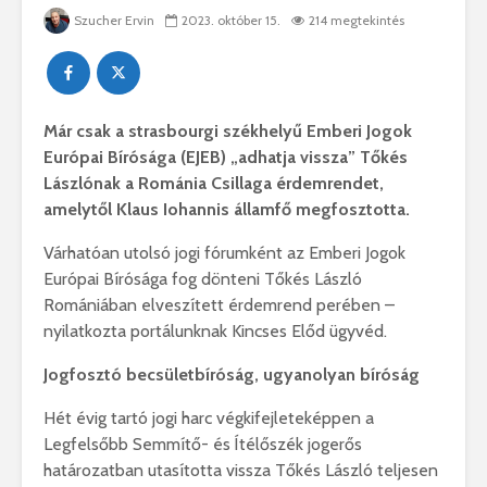
Szucher Ervin
2023. október 15.
214 megtekintés
Már csak a strasbourgi székhelyű Emberi Jogok
Európai Bírósága (EJEB) „adhatja vissza” Tőkés
Lászlónak a Románia Csillaga érdemrendet,
amelytől Klaus Iohannis államfő megfosztotta.
Várhatóan utolsó jogi fórumként az Emberi Jogok
Európai Bírósága fog dönteni Tőkés László
Romániában elveszített érdemrend perében –
nyilatkozta portálunknak Kincses Előd ügyvéd.
Jogfosztó becsületbíróság, ugyanolyan bíróság
Hét évig tartó jogi harc végkifejleteképpen a
Legfelsőbb Semmítő- és Ítélőszék jogerős
határozatban utasította vissza Tőkés László teljesen