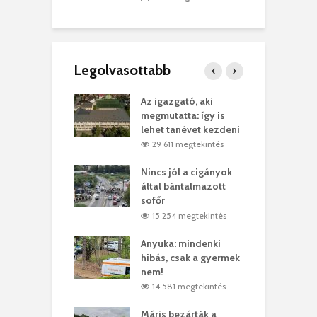
Legolvasottabb
teges Korda
Az igazgató, aki
F
y–Balázs Klári
megmutatta: így is
G
rt
lehet tanévet kezdeni
k
7 megtekintés
29 611 megtekintés
eivel
Nincs jól a cigányok
K
ödött Bölöni
által bántalmazott
k
ó
sofőr
L
4 megtekintés
15 254 megtekintés
lt a vonat egy
Anyuka: mindenki
E
es
hibás, csak a gyermek
3
ásárhelyi férfit
nem!
m
3 megtekintés
14 581 megtekintés
lálták László
Máris bezárták a
M