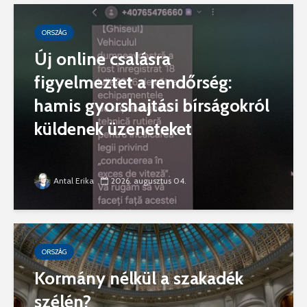
ORSZÁG
Új online csalásra
figyelmeztet a rendőrség:
hamis gyorshajtási bírságokról
küldenek üzeneteket
Antal Erika
2026. augusztus 04.
ORSZÁG
Kormány nélkül a szakadék
szélén?