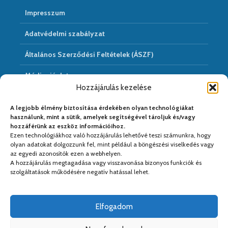
Impresszum
Adatvédelmi szabályzat
Általános Szerződési Feltételek (ÁSZF)
Médiaajánlat
Hozzájárulás kezelése
Hírarchivum
A legjobb élmény biztosítása érdekében olyan technológiákat
használunk, mint a sütik, amelyek segítségével tároljuk és/vagy
hozzáférünk az eszköz információihoz.
Ezen technológiákhoz való hozzájárulás lehetővé teszi számunkra, hogy
Médiapartnereink:
olyan adatokat dolgozzunk fel, mint például a böngészési viselkedés vagy
az egyedi azonosítók ezen a webhelyen.
A hozzájárulás megtagadása vagy visszavonása bizonyos funkciók és
szolgáltatások működésére negatív hatással lehet.
Elfogadom