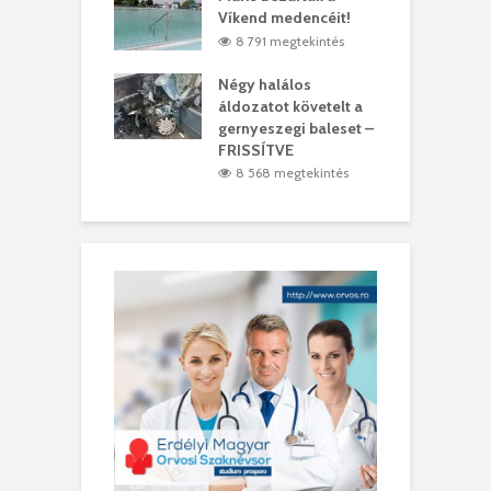
t
Víkend medencéit!
A
0 megtekintés
8 791 megtekintés
meddig elszáll a
Négy halálos
F
ir
áldozatot követelt a
W
gernyeszegi baleset –
9 megtekintés
FRISSÍTVE
8 568 megtekintés