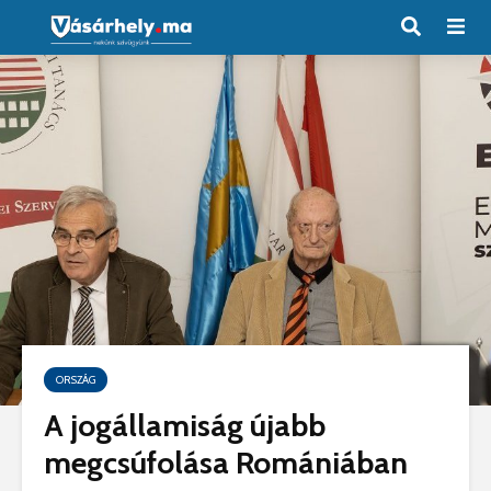
ORSZÁG
A jogállamiság újabb
megcsúfolása Romániában