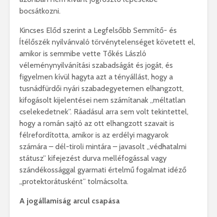
bocsátkozni.
Kincses Előd szerint a Legfelsőbb Semmítő- és
Ítélőszék nyilvánvaló törvénytelenséget követett el,
amikor is semmibe vette Tőkés László
véleménynyilvánítási szabadságát és jogát, és
figyelmen kívül hagyta azt a tényállást, hogy a
tusnádfürdői nyári szabadegyetemen elhangzott,
kifogásolt kijelentései nem számítanak „méltatlan
cselekedetnek”. Ráadásul arra sem volt tekintettel,
hogy a román sajtó az ott elhangzott szavait is
félrefordította, amikor is az erdélyi magyarok
számára – dél-tiroli mintára – javasolt „védhatalmi
státusz” kifejezést durva melléfogással vagy
szándékossággal gyarmati értelmű fogalmat idéző
„protektorátusként” tolmácsolta.
A jogállamiság arcul csapása