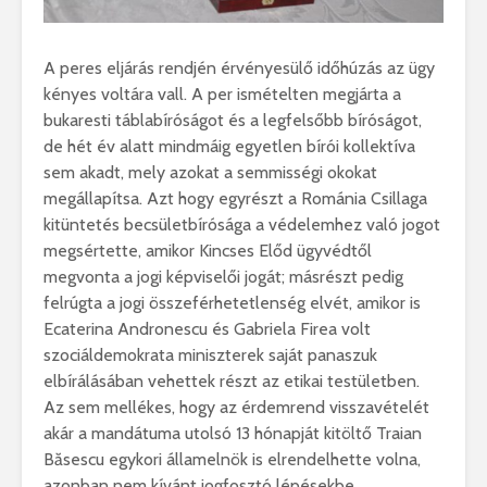
A peres eljárás rendjén érvényesülő időhúzás az ügy
kényes voltára vall. A per ismételten megjárta a
bukaresti táblabíróságot és a legfelsőbb bíróságot,
de hét év alatt mindmáig egyetlen bírói kollektíva
sem akadt, mely azokat a semmisségi okokat
megállapítsa. Azt hogy egyrészt a Románia Csillaga
kitüntetés becsületbírósága a védelemhez való jogot
megsértette, amikor Kincses Előd ügyvédtől
megvonta a jogi képviselői jogát; másrészt pedig
felrúgta a jogi összeférhetetlenség elvét, amikor is
Ecaterina Andronescu és Gabriela Firea volt
szociáldemokrata miniszterek saját panaszuk
elbírálásában vehettek részt az etikai testületben.
Az sem mellékes, hogy az érdemrend visszavételét
akár a mandátuma utolsó 13 hónapját kitöltő Traian
Băsescu egykori államelnök is elrendelhette volna,
azonban nem kívánt jogfosztó lépésekbe