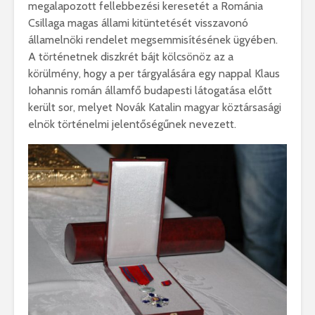
megalapozott fellebbezési keresetét a Románia
Csillaga magas állami kitüntetését visszavonó
államelnöki rendelet megsemmisítésének ügyében.
A történetnek diszkrét bájt kölcsönöz az a
körülmény, hogy a per tárgyalására egy nappal Klaus
Iohannis román államfő budapesti látogatása előtt
került sor, melyet Novák Katalin magyar köztársasági
elnök történelmi jelentőségűnek nevezett.