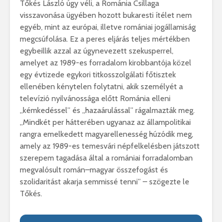
Tőkés László úgy véli, a Románia Csillaga
visszavonása ügyében hozott bukaresti ítélet nem
egyéb, mint az európai, illetve romániai jogállamiság
megcsúfolása. Ez a peres eljárás teljes mértékben
egybeillik azzal az úgynevezett szekusperrel,
amelyet az 1989-es forradalom kirobbantója közel
egy évtizede egykori titkosszolgálati főtisztek
ellenében kénytelen folytatni, akik személyét a
televízió nyilvánossága előtt Románia elleni
„kémkedéssel” és „hazaárulással” rágalmazták meg.
„Mindkét per hátterében ugyanaz az állampolitikai
rangra emelkedett magyarellenesség húzódik meg,
amely az 1989-es temesvári népfelkelésben játszott
szerepem tagadása által a romániai forradalomban
megvalósult román–magyar összefogást és
szolidaritást akarja semmissé tenni” – szögezte le
Tőkés.