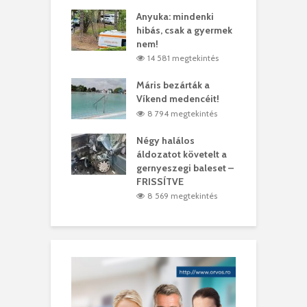
lt a vonat egy
Anyuka: mindenki
E
es
hibás, csak a gyermek
3
ásárhelyi férfit
nem!
m
4 megtekintés
14 581 megtekintés
lálták László
Máris bezárták a
M
t
Víkend medencéit!
A
1 megtekintés
8 794 megtekintés
meddig elszáll a
Négy halálos
F
ir
áldozatot követelt a
W
gernyeszegi baleset –
9 megtekintés
FRISSÍTVE
8 569 megtekintés