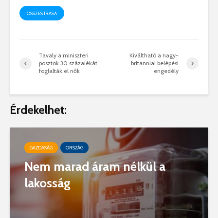
ÖSSZES ÍRÁSA
Tavaly a miniszteri
Kiváltható a nagy-
posztok 30 százalékát
britanniai belépési
foglalták el nők
engedély
Érdekelhet:
GAZDASÁG
ORSZÁG
Nem marad áram nélkül a
lakosság