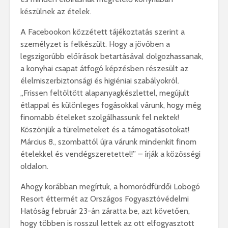
készülnek az ételek.
A Facebookon közzétett tájékoztatás szerint a
személyzet is felkészült. Hogy a jövőben a
legszigorúbb előírások betartásával dolgozhassanak,
a konyhai csapat átfogó képzésben részesült az
élelmiszerbiztonsági és higiéniai szabályokról.
,,Frissen feltöltött alapanyagkészlettel, megújult
étlappal és különleges fogásokkal várunk, hogy még
finomabb ételeket szolgálhassunk fel nektek!
Köszönjük a türelmeteket és a támogatásotokat!
Március 8., szombattól újra várunk mindenkit finom
ételekkel és vendégszeretettel!” – írják a közösségi
oldalon.
Ahogy korábban megírtuk, a homoródfürdői Lobogó
Resort éttermét az Országos Fogyasztóvédelmi
Hatóság február 23-án záratta be, azt követően,
hogy többen is rosszul lettek az ott elfogyasztott