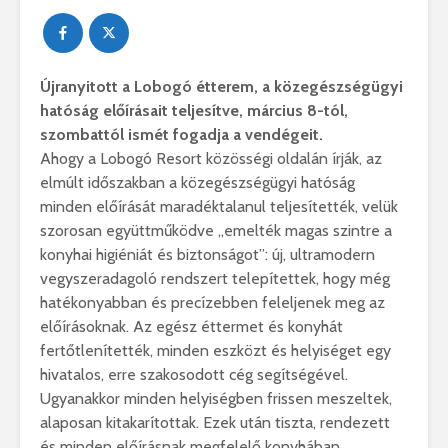
Újranyitott a Lobogó étterem, a közegészségügyi
hatóság előírásait teljesítve, március 8-tól,
szombattól ismét fogadja a vendégeit.
Ahogy a Lobogó Resort közösségi oldalán írják, az
elmúlt időszakban a közegészségügyi hatóság
minden előírását maradéktalanul teljesítették, velük
szorosan együttműködve ,,emelték magas szintre a
konyhai higiéniát és biztonságot”: új, ultramodern
vegyszeradagoló rendszert telepítettek, hogy még
hatékonyabban és precízebben feleljenek meg az
előírásoknak. Az egész éttermet és konyhát
fertőtlenítették, minden eszközt és helyiséget egy
hivatalos, erre szakosodott cég segítségével.
Ugyanakkor minden helyiségben frissen meszeltek,
alaposan kitakarítottak. Ezek után tiszta, rendezett
és minden előírásnak megfelelő konyhában