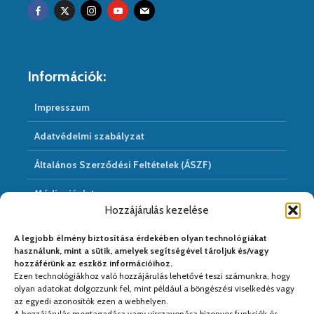
Információk:
Impresszum
Adatvédelmi szabályzat
Általános Szerződési Feltételek (ÁSZF)
Médiaajánlat
Hozzájárulás kezelése
Hírarchivum
A legjobb élmény biztosítása érdekében olyan technológiákat
használunk, mint a sütik, amelyek segítségével tároljuk és/vagy
hozzáférünk az eszköz információihoz.
Ezen technológiákhoz való hozzájárulás lehetővé teszi számunkra, hogy
Médiapartnereink:
olyan adatokat dolgozzunk fel, mint például a böngészési viselkedés vagy
az egyedi azonosítók ezen a webhelyen.
A hozzájárulás megtagadása vagy visszavonása bizonyos funkciók és