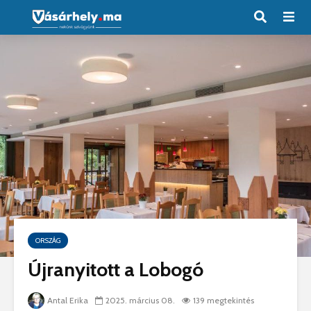
ORSZÁG
Újranyitott a Lobogó
Antal Erika
2025. március 08.
139 megtekintés