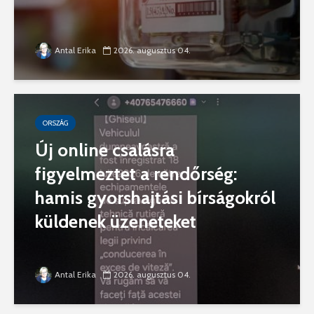
Antal Erika
2026. augusztus 04.
ORSZÁG
Új online csalásra
figyelmeztet a rendőrség:
hamis gyorshajtási bírságokról
küldenek üzeneteket
Antal Erika
2026. augusztus 04.