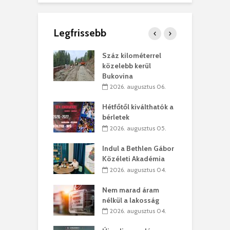
Legfrissebb
los kapunyitás
Száz kilométerrel
H
ki-kastélyban
közelebb kerül
a
Bukovina
. augusztus 01.
2026. augusztus 06.
ánkó – Büllögi
E
ogatása
Hétfőtől kiválthatók a
ú
bérletek
. augusztus 01.
2026. augusztus 05.
g feltámadást!
B
Indul a Bethlen Gábor
. augusztus 01.
Közéleti Akadémia
2026. augusztus 04.
szervezetek:
C
ett okok állnak
ö
Nem marad áram
kolaelhagyás
a
nélkül a lakosság
rében
h
2026. augusztus 04.
 július 31.