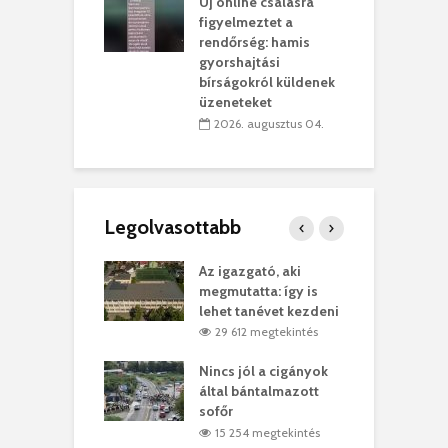
Új online csalásra
lió lejből
1
figyelmeztet a
rűsítik tovább a
k
rendőrség: hamis
vásárhelyi
m
gyorshajtási
teret
r
bírságokról küldenek
üzeneteket
 július 30.
2026. augusztus 04.
Legolvasottabb
teges Korda
Az igazgató, aki
F
y–Balázs Klári
megmutatta: így is
G
rt
lehet tanévet kezdeni
k
0 megtekintés
29 612 megtekintés
eivel
Nincs jól a cigányok
K
ödött Bölöni
által bántalmazott
k
ó
sofőr
L
4 megtekintés
15 254 megtekintés