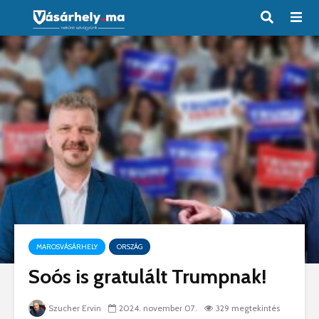
MAROSVÁSÁRHELY
ORSZÁG
Soós is gratulált Trumpnak!
Szucher Ervin
2024. november 07.
329 megtekintés