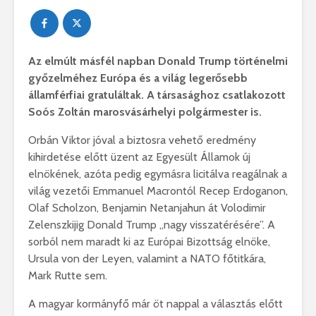
Az elmúlt másfél napban Donald Trump történelmi
győzelméhez Európa és a világ legerősebb
államférfiai gratuláltak. A társasághoz csatlakozott
Soós Zoltán marosvásárhelyi polgármester is.
Orbán Viktor jóval a biztosra vehető eredmény
kihirdetése előtt üzent az Egyesült Államok új
elnökének, azóta pedig egymásra licitálva reagálnak a
világ vezetői Emmanuel Macrontól Recep Erdoganon,
Olaf Scholzon, Benjamin Netanjahun át Volodimir
Zelenszkijig Donald Trump „nagy visszatérésére”. A
sorból nem maradt ki az Európai Bizottság elnöke,
Ursula von der Leyen, valamint a NATO főtitkára,
Mark Rutte sem.
A magyar kormányfő már öt nappal a választás előtt