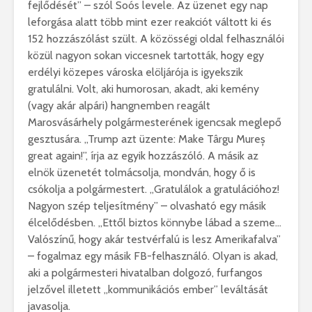
fejlődését” – szól Soós levele. Az üzenet egy nap
leforgása alatt több mint ezer reakciót váltott ki és
152 hozzászólást szült. A közösségi oldal felhasználói
közül nagyon sokan viccesnek tartották, hogy egy
erdélyi közepes városka elöljárója is igyekszik
gratulálni. Volt, aki humorosan, akadt, aki kemény
(vagy akár alpári) hangnemben reagált
Marosvásárhely polgármesterének igencsak meglepő
gesztusára. „Trump azt üzente: Make Târgu Mureș
great again!”, írja az egyik hozzászóló. A másik az
elnök üzenetét tolmácsolja, mondván, hogy ő is
csókolja a polgármestert. „Gratulálok a gratulációhoz!
Nagyon szép teljesítmény” – olvasható egy másik
élcelődésben. „Ettől biztos könnybe lábad a szeme…
Valószínű, hogy akár testvérfalú is lesz Amerikafalva”
– fogalmaz egy másik FB-felhasználó. Olyan is akad,
aki a polgármesteri hivatalban dolgozó, furfangos
jelzővel illetett „kommunikációs ember” leváltását
javasolja.