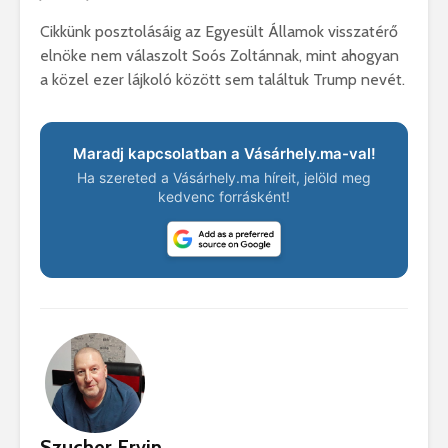
Cikkünk posztolásáig az Egyesült Államok visszatérő
elnöke nem válaszolt Soós Zoltánnak, mint ahogyan
a közel ezer lájkoló között sem találtuk Trump nevét.
Maradj kapcsolatban a Vásárhely.ma-val!
Ha szereted a Vásárhely.ma híreit, jelöld meg
kedvenc forrásként!
Szucher Ervin