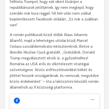
felhívta Trumpot, hogy sok sikert kívánjon a
republikánusok jelöltjének, így nem meglepő, hogy
szerdán már kora reggel, fél hét után nem sokkal
bejelentkezett Facebook-oldalán: „Ez már a zsákban
van!”
A román politikusok közül előbb Klaus Iohannis
államfő, majd a lehetséges utódai közül Marcel
Ciolacu szociáldemokrata miniszterelnök, illetve a
liberális Nicolae Ciucă gratulált. „Gratulálok, Donald
Trump megválasztott elnök úr, a győzelméhez!
Románia az USA erős és elkötelezett stratégiai
szövetségese. Közös erőfeszítéseinkkel békét és
jólétet hozunk országainknak, és nemcsak, megvédve
közös érdekeinket” – írta a leköszönni készülő román
államelnök az X közösségi platformra.