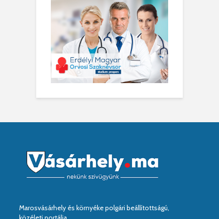
Marosvásárhely és környéke polgári beállítottságú,
közéleti portálja.