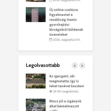
 július 31.
Új online csalásra
lió lejből
1
figyelmeztet a
rűsítik tovább a
k
rendőrség: hamis
vásárhelyi
m
gyorshajtási
teret
r
bírságokról küldenek
üzeneteket
 július 30.
2026. augusztus 04.
Legolvasottabb
teges Korda
Az igazgató, aki
F
y–Balázs Klári
megmutatta: így is
G
rt
lehet tanévet kezdeni
k
7 megtekintés
29 611 megtekintés
eivel
Nincs jól a cigányok
K
ödött Bölöni
által bántalmazott
k
ó
sofőr
L