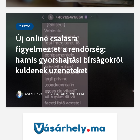
ORSZÁG
Új online csalásra
figyelmeztet a rendőrség:
hamis gyorshajtási bírságokról
küldenek üzeneteket
Antal Erika
2026. augusztus 04.