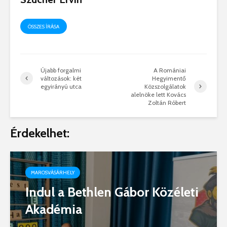
ÖSSZES ÍRÁSA
Újabb forgalmi
A Romániai
változások: két
Hegyimentő
egyirányú utca
Közszolgálatok
alelnöke lett Kovács
Zoltán Róbert
Érdekelhet:
MAROSVÁSÁRHELY
Indul a Bethlen Gábor Közéleti
Akadémia