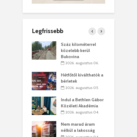
Legfrissebb
los kapunyitás
Száz kilométerrel
H
ki-kastélyban
közelebb kerül
a
Bukovina
. augusztus 01.
2026. augusztus 06.
ánkó – Büllögi
E
ogatása
Hétfőtől kiválthatók a
ú
bérletek
. augusztus 01.
2026. augusztus 05.
g feltámadást!
B
Indul a Bethlen Gábor
. augusztus 01.
Közéleti Akadémia
2026. augusztus 04.
szervezetek:
C
ett okok állnak
ö
Nem marad áram
kolaelhagyás
a
nélkül a lakosság
rében
h
2026. augusztus 04.