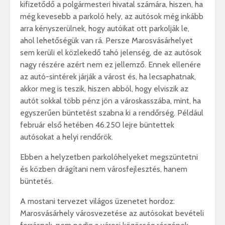
kifizetődő a polgármesteri hivatal számára, hiszen, ha
még kevesebb a parkoló hely, az autósok még inkább
arra kényszerülnek, hogy autóikat ott parkolják le,
ahol lehetőségük van rá. Persze Marosvásárhelyet
sem kerüli el közlekedő tahó jelenség, de az autósok
nagy részére azért nem ez jellemző. Ennek ellenére
az autó-sintérek járják a várost és, ha lecsaphatnak,
akkor meg is teszik, hiszen abból, hogy elviszik az
autót sokkal több pénz jön a városkasszába, mint, ha
egyszerűen büntetést szabna ki a rendőrség. Például
február első hetében 46.250 lejre büntettek
autósokat a helyi rendőrök.
Ebben a helyzetben parkolóhelyeket megszüntetni
és közben drágítani nem városfejlesztés, hanem
büntetés.
A mostani tervezet világos üzenetet hordoz:
Marosvásárhely városvezetése az autósokat bevételi