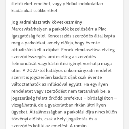
illetékeket emelhet, vagy például indokolatlan
kiadásokat csökkenthet.
Jogi/adminisztratív következmény:
Marosvásárhelyen a parkolók kezeléséért a Piac
Igazgatóság felel. Koncessziós szerződés által kapta
meg a parkolókat, amely előírja, hogy évente
aktualizálni kell a díjakat. Ennek elmulasztása elvileg
szerződésszegés, ami esetleg a szerződés
felmondását vagy kártérítési igényt vonhatja maga
után. A 2023-tól hatályos önkormányzati rendelet
szerint is jogszerűen kiadott díjak csak évente
változtathatók az inflációval együtt. Ha egy ilyen
rendeletet vagy szerződést nem tartanának be, a
jogszerűség felett őrködő prefektus – bírósági úton –
vizsgálhatná, de a gyakorlatban ritkán látni ilyen
ügyeket. Általánosságban a parkolási díjra nincs külön
törvényi előírás, csak a helyi jogalkotás és a
szerződés köti ki az emelést. A román