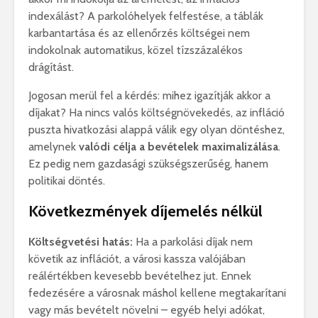
indexálást? A parkolóhelyek felfestése, a táblák
karbantartása és az ellenőrzés költségei nem
indokolnak automatikus, közel tízszázalékos
drágítást.
Jogosan merül fel a kérdés: mihez igazítják akkor a
díjakat? Ha nincs valós költségnövekedés, az infláció
puszta hivatkozási alappá válik egy olyan döntéshez,
amelynek
valódi célja a bevételek maximalizálása
.
Ez pedig nem gazdasági szükségszerűség, hanem
politikai döntés.
Következmények díjemelés nélkül
Költségvetési hatás:
Ha a parkolási díjak nem
követik az inflációt, a városi kassza valójában
reálértékben kevesebb bevételhez jut. Ennek
fedezésére a városnak máshol kellene megtakarítani
vagy más bevételt növelni – egyéb helyi adókat,