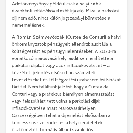
Adótörvénykönyv például csak a helyi
adók
évenkénti inflációkövetését írja elő. Mivel a parkolási
díj nem adó, nincs külön jogszabályi büntetése a
nememelésnek.
A
Román Számvevőszék (Curtea de Conturi)
a helyi
önkormányzatok pénzügyeit ellenőrzi; auditálja a
költségvetést és pénzügyi jelentéseket. A 2023-ra
vonatkozó marosvásárhelyi audit sem említette a
parkolási díjakat vagy azok inflációkövetését – a
közzétett jelentés elsősorban számviteli
tévesztéseket és költségvetési újrabesorolási hibákat
tárt fel. Nem találtunk jelzést, hogy a Curtea de
Conturi vagy a prefektus bármilyen elmarasztalást
vagy felszólítást tett volna a parkolási díjak
inflációkövetése miatt Marosvásárhelyen.
Összességében tehát a díjemelést elsősorban a
koncessziós szerződés és a helyi rendeletek
ösztönözték,
formális állami szankciós