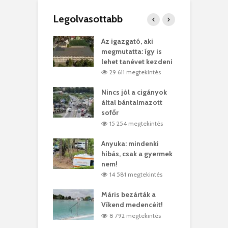
Legolvasottabb
teges Korda
Az igazgató, aki
F
y–Balázs Klári
megmutatta: így is
G
rt
lehet tanévet kezdeni
k
9 megtekintés
29 611 megtekintés
eivel
Nincs jól a cigányok
K
ödött Bölöni
által bántalmazott
k
ó
sofőr
L
4 megtekintés
15 254 megtekintés
lt a vonat egy
Anyuka: mindenki
E
es
hibás, csak a gyermek
3
ásárhelyi férfit
nem!
m
4 megtekintés
14 581 megtekintés
lálták László
Máris bezárták a
M
t
Víkend medencéit!
A
0 megtekintés
8 792 megtekintés