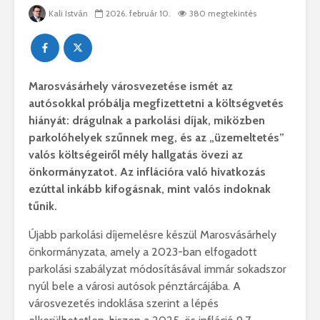
Kali István
2026. február 10.
380 megtekintés
Marosvásárhely városvezetése ismét az
autósokkal próbálja megfizettetni a költségvetés
hiányát: drágulnak a parkolási díjak, miközben
parkolóhelyek szűnnek meg, és az „üzemeltetés”
valós költségeiről mély hallgatás övezi az
önkormányzatot. Az inflációra való hivatkozás
ezúttal inkább kifogásnak, mint valós indoknak
tűnik.
Újabb parkolási díjemelésre készül Marosvásárhely
önkormányzata, amely a 2023-ban elfogadott
parkolási szabályzat módosításával immár sokadszor
nyúl bele a városi autósok pénztárcájába. A
városvezetés indoklása szerint a lépés