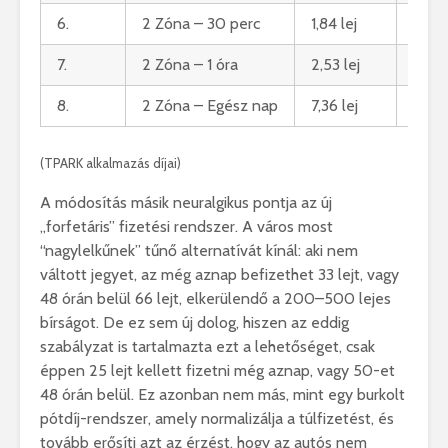
6.
2 Zóna – 30 perc
1,84 lej
2,01 
7.
2 Zóna – 1 óra
2,53 lej
2,77 
8.
2 Zóna – Egész nap
7,36 lej
8,07 
(TPARK alkalmazás díjai)
A módosítás másik neuralgikus pontja az új
„forfetáris” fizetési rendszer. A város most
“nagylelkűnek” tűnő alternatívát kínál: aki nem
váltott jegyet, az még aznap befizethet 33 lejt, vagy
48 órán belül 66 lejt, elkerülendő a 200–500 lejes
bírságot. De ez sem új dolog, hiszen az eddig
szabályzat is tartalmazta ezt a lehetőséget, csak
éppen 25 lejt kellett fizetni még aznap, vagy 50-et
48 órán belül. Ez azonban nem más, mint egy burkolt
pótdíj-rendszer, amely normalizálja a túlfizetést, és
tovább erősíti azt az érzést, hogy az autós nem