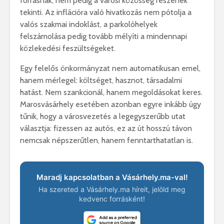
forrásnak, nem pedig a városi közösség részének
tekinti. Az inflációra való hivatkozás nem pótolja a
valós szakmai indoklást, a parkolóhelyek
felszámolása pedig tovább mélyíti a mindennapi
közlekedési feszültségeket.
Egy felelős önkormányzat nem automatikusan emel,
hanem mérlegel: költséget, hasznot, társadalmi
hatást. Nem szankcionál, hanem megoldásokat keres.
Marosvásárhely esetében azonban egyre inkább úgy
tűnik, hogy a városvezetés a legegyszerűbb utat
választja: fizessen az autós, ez az út hosszú távon
nemcsak népszerűtlen, hanem fenntarthatatlan is.
Maradj kapcsolatban a Vásárhely.ma-val!
Ha szereted a Vásárhely.ma híreit, jelöld meg
kedvenc forrásként!