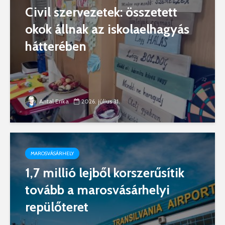
Civil szervezetek: összetett
okok állnak az iskolaelhagyás
hátterében
Antal Erika
2026. július 31.
MAROSVÁSÁRHELY
1,7 millió lejből korszerűsítik
tovább a marosvásárhelyi
repülőteret