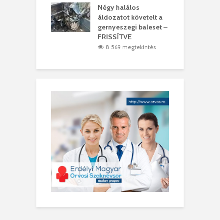
meddig elszáll a
Négy halálos
F
ir
áldozatot követelt a
W
gernyeszegi baleset –
9 megtekintés
FRISSÍTVE
8 569 megtekintés