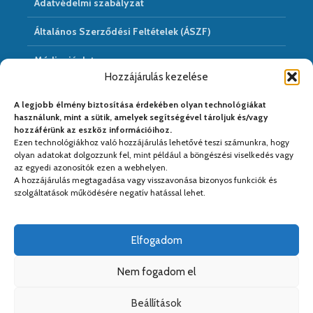
Adatvédelmi szabályzat
Általános Szerződési Feltételek (ÁSZF)
Médiaajánlat
Hozzájárulás kezelése
Hírarchivum
A legjobb élmény biztosítása érdekében olyan technológiákat
használunk, mint a sütik, amelyek segítségével tároljuk és/vagy
hozzáférünk az eszköz információihoz.
Ezen technológiákhoz való hozzájárulás lehetővé teszi számunkra, hogy
Médiapartnereink:
olyan adatokat dolgozzunk fel, mint például a böngészési viselkedés vagy
az egyedi azonosítók ezen a webhelyen.
A hozzájárulás megtagadása vagy visszavonása bizonyos funkciók és
szolgáltatások működésére negatív hatással lehet.
Elfogadom
Nem fogadom el
Beállítások