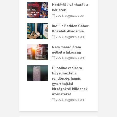
ogatása
Hétfőtől kiválthatók a
ú
bérletek
. augusztus 01.
2026. augusztus 05.
g feltámadást!
B
Indul a Bethlen Gábor
. augusztus 01.
Közéleti Akadémia
2026. augusztus 04.
szervezetek:
C
ett okok állnak
ö
Nem marad áram
kolaelhagyás
a
nélkül a lakosság
rében
h
2026. augusztus 04.
 július 31.
Új online csalásra
lió lejből
1
figyelmeztet a
rűsítik tovább a
k
rendőrség: hamis
vásárhelyi
m
gyorshajtási
teret
r
bírságokról küldenek
üzeneteket
 július 30.
2026. augusztus 04.