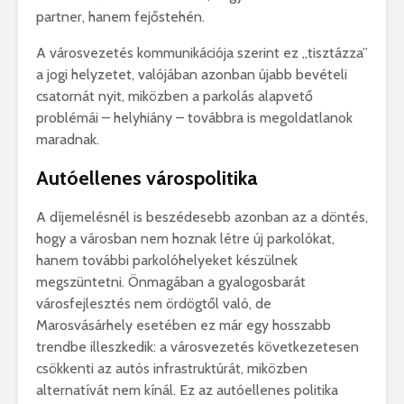
partner, hanem fejőstehén.
A városvezetés kommunikációja szerint ez „tisztázza”
a jogi helyzetet, valójában azonban újabb bevételi
csatornát nyit, miközben a parkolás alapvető
problémái – helyhiány – továbbra is megoldatlanok
maradnak.
Autóellenes várospolitika
A díjemelésnél is beszédesebb azonban az a döntés,
hogy a városban nem hoznak létre új parkolókat,
hanem további parkolóhelyeket készülnek
megszüntetni. Önmagában a gyalogosbarát
városfejlesztés nem ördögtől való, de
Marosvásárhely esetében ez már egy hosszabb
trendbe illeszkedik: a városvezetés következetesen
csökkenti az autós infrastruktúrát, miközben
alternatívát nem kínál. Ez az autóellenes politika