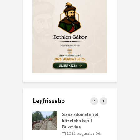
Legfrissebb
los kapunyitás
Száz kilométerrel
H
ki-kastélyban
közelebb kerül
a
Bukovina
. augusztus 01.
2026. augusztus 06.
ánkó – Büllögi
E