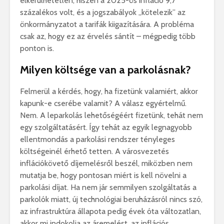
elkerülhetetlen, hiszen a 2025-ös infláció 9,7
százalékos volt, és a jogszabályok „kötelezik” az
önkormányzatot a tarifák kiigazítására. A probléma
csak az, hogy ez az érvelés sántít – mégpedig több
ponton is.
Milyen költsége van a parkolásnak?
Felmerül a kérdés, hogy, ha fizetünk valamiért, akkor
kapunk-e cserébe valamit? A válasz egyértelmű.
Nem. A leparkolás lehetőségéért fizetünk, tehát nem
egy szolgáltatásért. Így tehát az egyik legnagyobb
ellentmondás a parkolási rendszer tényleges
költségeinél érhető tetten. A városvezetés
inflációkövető díjemelésről beszél, miközben nem
mutatja be, hogy pontosan miért is kell növelni a
parkolási díjat. Ha nem jár semmilyen szolgáltatás a
parkolók miatt, új technológiai beruházásról nincs szó,
az infrastruktúra állapota pedig évek óta változatlan,
akkor mi indokolja az áremelést, az inflációs