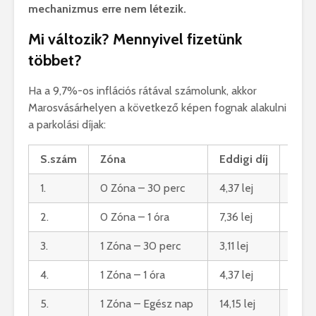
mechanizmus erre nem létezik.
Mi változik? Mennyivel fizetünk
többet?
Ha a 9,7%-os inflációs rátával számolunk, akkor
Marosvásárhelyen a következő képen fognak alakulni
a parkolási díjak:
S.szám
Zóna
Eddigi díj
2026
1.
0 Zóna – 30 perc
4,37 lej
4,79 
2.
0 Zóna – 1 óra
7,36 lej
8,07 
3.
1 Zóna – 30 perc
3,11 lej
3,41 l
4.
1 Zóna – 1 óra
4,37 lej
4,79 
5.
1 Zóna – Egész nap
14,15 lej
15,52