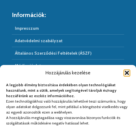
Információk:
Impresszum
Adatvédelmi szabályzat
Általános Szerződési Feltételek (ÁSZF)
Médiaajánlat
Hozzájárulás kezelése
Hírarchivum
A legjobb élmény biztosítása érdekében olyan technológiákat
használunk, mint a sütik, amelyek segítségével tároljuk és/vagy
hozzáférünk az eszköz információihoz.
Ezen technológiákhoz való hozzájárulás lehetővé teszi számunkra, hogy
Médiapartnereink:
olyan adatokat dolgozzunk fel, mint például a böngészési viselkedés vagy
az egyedi azonosítók ezen a webhelyen.
A hozzájárulás megtagadása vagy visszavonása bizonyos funkciók és
szolgáltatások működésére negatív hatással lehet.