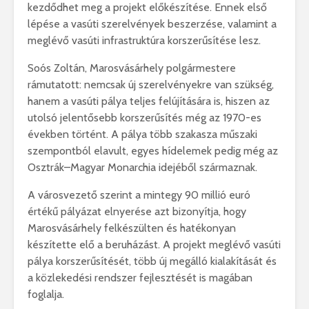
kezdődhet meg a projekt előkészítése. Ennek első
lépése a vasúti szerelvények beszerzése, valamint a
meglévő vasúti infrastruktúra korszerűsítése lesz.
Soós Zoltán, Marosvásárhely polgármestere
rámutatott: nemcsak új szerelvényekre van szükség,
hanem a vasúti pálya teljes felújítására is, hiszen az
utolsó jelentősebb korszerűsítés még az 1970-es
években történt. A pálya több szakasza műszaki
szempontból elavult, egyes hídelemek pedig még az
Osztrák–Magyar Monarchia idejéből származnak.
A városvezető szerint a mintegy 90 millió euró
értékű pályázat elnyerése azt bizonyítja, hogy
Marosvásárhely felkészülten és hatékonyan
készítette elő a beruházást. A projekt meglévő vasúti
pálya korszerűsítését, több új megálló kialakítását és
a közlekedési rendszer fejlesztését is magában
foglalja.