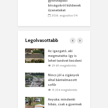
vásárhelyi
m
gyorshajtási
teret
r
bírságokról küldenek
üzeneteket
 július 30.
2026. augusztus 04.
Legolvasottabb
teges Korda
Az igazgató, aki
F
y–Balázs Klári
megmutatta: így is
G
rt
lehet tanévet kezdeni
k
8 megtekintés
29 611 megtekintés
eivel
Nincs jól a cigányok
K
ödött Bölöni
által bántalmazott
k
ó
sofőr
L
4 megtekintés
15 254 megtekintés
lt a vonat egy
Anyuka: mindenki
E
es
hibás, csak a gyermek
3