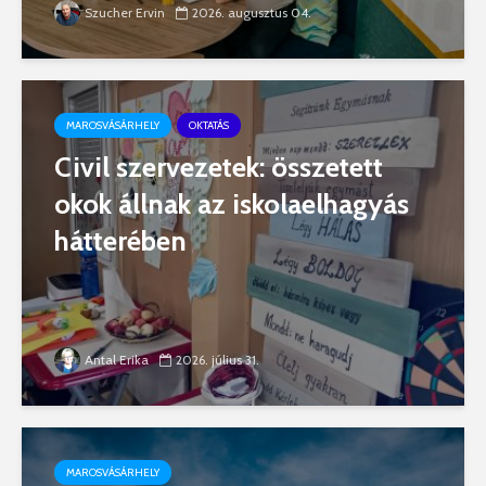
Szucher Ervin
2026. augusztus 04.
MAROSVÁSÁRHELY
OKTATÁS
Civil szervezetek: összetett
okok állnak az iskolaelhagyás
hátterében
Antal Erika
2026. július 31.
MAROSVÁSÁRHELY