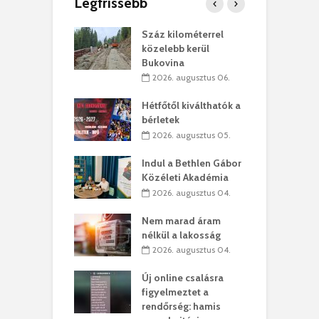
Legfrissebb
los kapunyitás
Száz kilométerrel
H
ki-kastélyban
közelebb kerül
a
Bukovina
. augusztus 01.
2026. augusztus 06.
ánkó – Büllögi
E
ogatása
Hétfőtől kiválthatók a
ú
bérletek
. augusztus 01.
2026. augusztus 05.
g feltámadást!
B
Indul a Bethlen Gábor
. augusztus 01.
Közéleti Akadémia
2026. augusztus 04.
szervezetek:
C
ett okok állnak
ö
Nem marad áram
kolaelhagyás
a
nélkül a lakosság
rében
h
2026. augusztus 04.
 július 31.
Új online csalásra
lió lejből
1
figyelmeztet a
rűsítik tovább a
k
rendőrség: hamis