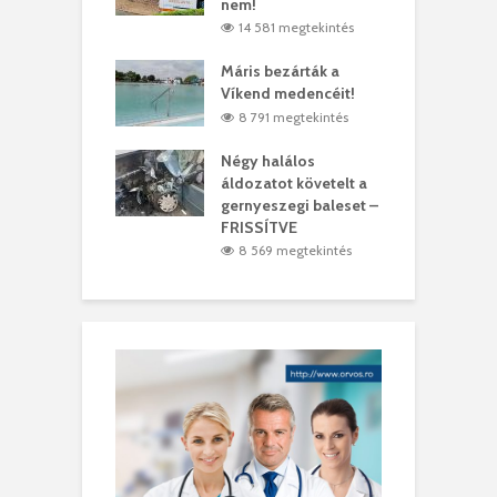
ásárhelyi férfit
nem!
m
4 megtekintés
14 581 megtekintés
lálták László
Máris bezárták a
M
t
Víkend medencéit!
A
0 megtekintés
8 791 megtekintés
meddig elszáll a
Négy halálos
F
ir
áldozatot követelt a
W
gernyeszegi baleset –
9 megtekintés
FRISSÍTVE
8 569 megtekintés