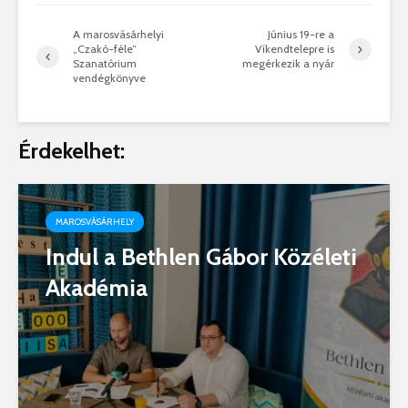
A marosvásárhelyi
Június 19-re a
„Czakó-féle”
Víkendtelepre is
Szanatórium
megérkezik a nyár
vendégkönyve
Érdekelhet:
MAROSVÁSÁRHELY
Indul a Bethlen Gábor Közéleti
Akadémia