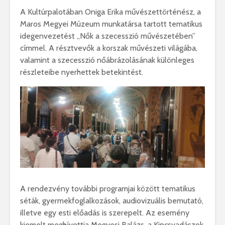
A Kultúrpalotában Oniga Erika művészettörténész, a
Maros Megyei Múzeum munkatársa tartott tematikus
idegenvezetést „Nők a szecesszió művészetében”
címmel. A résztvevők a korszak művészeti világába,
valamint a szecesszió nőábrázolásának különleges
részleteibe nyerhettek betekintést.
A rendezvény további programjai között tematikus
séták, gyermekfoglalkozások, audiovizuális bemutató,
illetve egy esti előadás is szerepelt. Az esemény
kiemelt meghívottja Megyesi Balázs, a Kincsvadászok