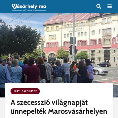
KULTURÁLIS HÍREK
A szecesszió világnapját
ünnepelték Marosvásárhelyen