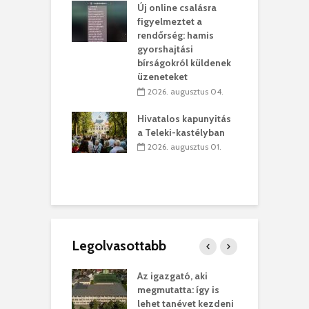
Új online csalásra
 július 31.
figyelmeztet a
lió lejből
1
rendőrség: hamis
rűsítik tovább a
k
gyorshajtási
vásárhelyi
m
bírságokról küldenek
teret
r
üzeneteket
 július 30.
2026. augusztus 04.
sról múzeumba
P
Hivatalos kapunyitás
yílt a
–
a Teleki-kastélyban
dszeredai
N
2026. augusztus 01.
ásmúzeum
P
 július 30.
Legolvasottabb
teges Korda
Az igazgató, aki
F
y–Balázs Klári
megmutatta: így is
G
rt
lehet tanévet kezdeni
k