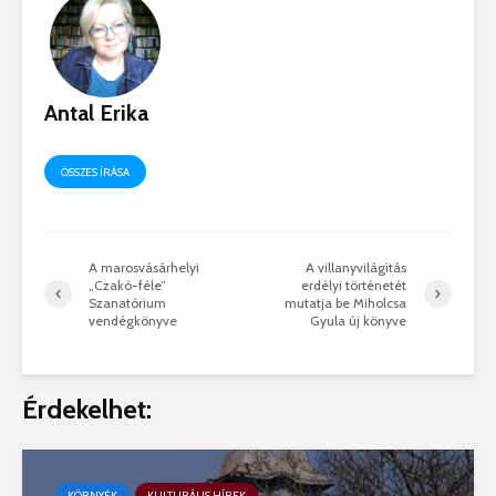
Antal Erika
ÖSSZES ÍRÁSA
A marosvásárhelyi
A villanyvilágítás
„Czakó-féle”
erdélyi történetét
Szanatórium
mutatja be Miholcsa
vendégkönyve
Gyula új könyve
Érdekelhet:
KÖRNYÉK
KULTURÁLIS HÍREK