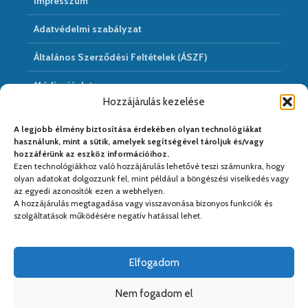
Impresszum
Adatvédelmi szabályzat
Általános Szerződési Feltételek (ÁSZF)
Médiaajánlat
Hozzájárulás kezelése
Hírarchivum
A legjobb élmény biztosítása érdekében olyan technológiákat
használunk, mint a sütik, amelyek segítségével tároljuk és/vagy
hozzáférünk az eszköz információihoz.
Ezen technológiákhoz való hozzájárulás lehetővé teszi számunkra, hogy
Médiapartnereink:
olyan adatokat dolgozzunk fel, mint például a böngészési viselkedés vagy
az egyedi azonosítók ezen a webhelyen.
A hozzájárulás megtagadása vagy visszavonása bizonyos funkciók és
szolgáltatások működésére negatív hatással lehet.
Elfogadom
Nem fogadom el