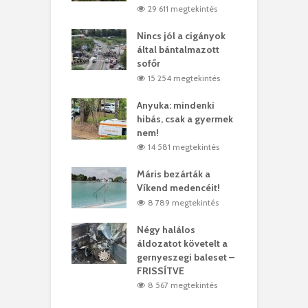
6 megtekintés
29 611 megtekintés
eivel
Nincs jól a cigányok
K
ödött Bölöni
által bántalmazott
k
ó
sofőr
L
1 megtekintés
15 254 megtekintés
lt a vonat egy
Anyuka: mindenki
E
es
hibás, csak a gyermek
3
ásárhelyi férfit
nem!
m
3 megtekintés
14 581 megtekintés
lálták László
Máris bezárták a
M
t
Víkend medencéit!
A
0 megtekintés
8 789 megtekintés
meddig elszáll a
Négy halálos
F
ir
áldozatot követelt a
W
gernyeszegi baleset –
0 megtekintés
FRISSÍTVE
8 567 megtekintés