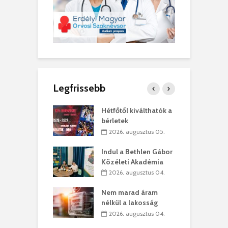
Legfrissebb
ánkó – Büllögi
Hétfőtől kiválthatók a
E
ogatása
bérletek
ú
. augusztus 01.
2026. augusztus 05.
g feltámadást!
Indul a Bethlen Gábor
B
Közéleti Akadémia
. augusztus 01.
2026. augusztus 04.
szervezetek:
C
Nem marad áram
ett okok állnak
ö
nélkül a lakosság
kolaelhagyás
a
2026. augusztus 04.
rében
h