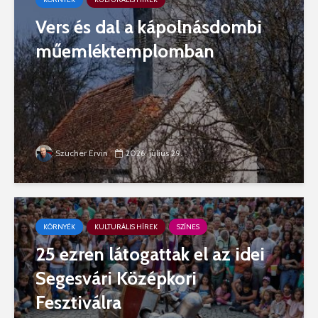
Vers és dal a kápolnásdombi
műemléktemplomban
Szucher Ervin
2026. július 29.
KÖRNYÉK
KULTURÁLIS HÍREK
SZÍNES
25 ezren látogattak el az idei
Segesvári Középkori
Fesztiválra