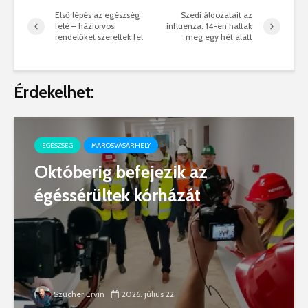
Első lépés az egészség
Szedi áldozatait az
felé – háziorvosi
influenza: 14-en haltak
rendelőket szereltek fel
meg egy hét alatt
Érdekelhet:
EGÉSZSÉG
MAROSVÁSÁRHELY
Októberig befejezik az
égéssérültek kórházát
Szucher Ervin
2026. július 22.