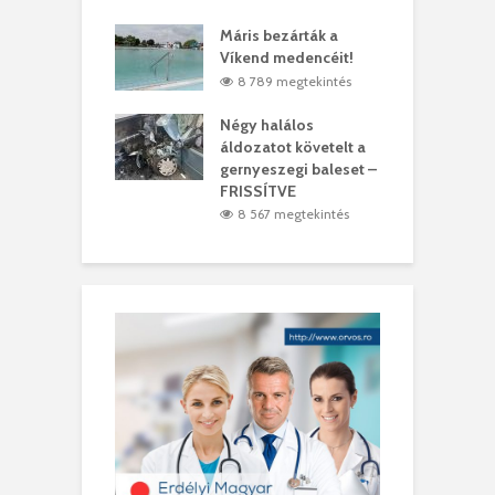
lálták László
Máris bezárták a
M
t
Víkend medencéit!
A
0 megtekintés
8 789 megtekintés
meddig elszáll a
Négy halálos
F
ir
áldozatot követelt a
W
gernyeszegi baleset –
4 megtekintés
FRISSÍTVE
8 567 megtekintés