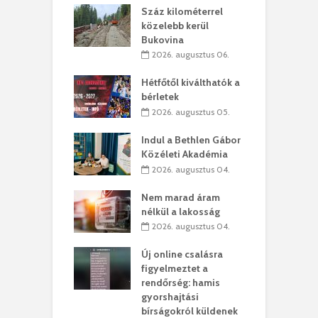
los kapunyitás
Száz kilométerrel
H
ki-kastélyban
közelebb kerül
a
Bukovina
. augusztus 01.
2026. augusztus 06.
ánkó – Büllögi
E
ogatása
Hétfőtől kiválthatók a
ú
bérletek
. augusztus 01.
2026. augusztus 05.
g feltámadást!
B
Indul a Bethlen Gábor
. augusztus 01.
Közéleti Akadémia
2026. augusztus 04.
szervezetek:
C
ett okok állnak
ö
Nem marad áram
kolaelhagyás
a
nélkül a lakosság
rében
h
2026. augusztus 04.
 július 31.
Új online csalásra
lió lejből
1
figyelmeztet a
rűsítik tovább a
k
rendőrség: hamis
vásárhelyi
m
gyorshajtási
teret
r
bírságokról küldenek