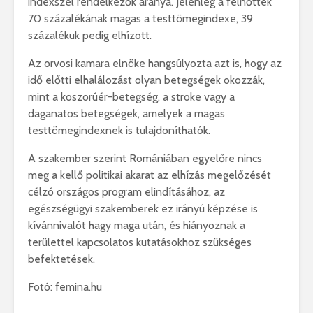
indexszel rendelkezők aránya. Jelenleg a felnőttek
70 százalékának magas a testtömegindexe, 39
százalékuk pedig elhízott.
Az orvosi kamara elnöke hangsúlyozta azt is, hogy az
idő előtti elhalálozást olyan betegségek okozzák,
mint a koszorúér-betegség, a stroke vagy a
daganatos betegségek, amelyek a magas
testtömegindexnek is tulajdoníthatók.
A szakember szerint Romániában egyelőre nincs
meg a kellő politikai akarat az elhízás megelőzését
célzó országos program elindításához, az
egészségügyi szakemberek ez irányú képzése is
kívánnivalót hagy maga után, és hiányoznak a
területtel kapcsolatos kutatásokhoz szükséges
befektetések.
Fotó: femina.hu