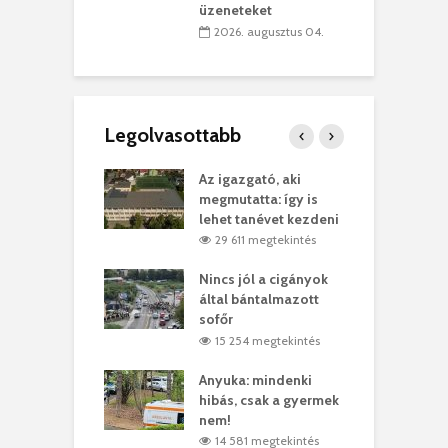
üzeneteket
 július 30.
2026. augusztus 04.
Legolvasottabb
teges Korda
Az igazgató, aki
F
y–Balázs Klári
megmutatta: így is
G
rt
lehet tanévet kezdeni
k
6 megtekintés
29 611 megtekintés
eivel
Nincs jól a cigányok
K
ödött Bölöni
által bántalmazott
k
ó
sofőr
L
2 megtekintés
15 254 megtekintés
lt a vonat egy
Anyuka: mindenki
E
es
hibás, csak a gyermek
3
ásárhelyi férfit
nem!
m
3 megtekintés
14 581 megtekintés