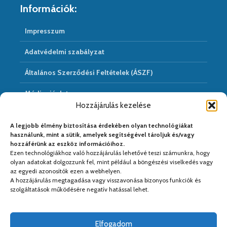
Információk:
Impresszum
Adatvédelmi szabályzat
Általános Szerződési Feltételek (ÁSZF)
Médiaajánlat
Hozzájárulás kezelése
Hírarchivum
A legjobb élmény biztosítása érdekében olyan technológiákat
használunk, mint a sütik, amelyek segítségével tároljuk és/vagy
hozzáférünk az eszköz információihoz.
Ezen technológiákhoz való hozzájárulás lehetővé teszi számunkra, hogy
Médiapartnereink:
olyan adatokat dolgozzunk fel, mint például a böngészési viselkedés vagy
az egyedi azonosítók ezen a webhelyen.
A hozzájárulás megtagadása vagy visszavonása bizonyos funkciók és
szolgáltatások működésére negatív hatással lehet.
Elfogadom