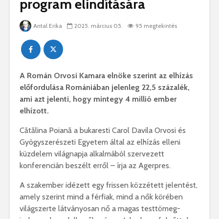
program elindítására
Antal Erika
2025. március 05.
95 megtekintés
A Román Orvosi Kamara elnöke szerint az elhízás
előfordulása Romániában jelenleg 22,5 százalék,
ami azt jelenti, hogy mintegy 4 millió ember
elhízott.
Cătălina Poiană a bukaresti Carol Davila Orvosi és
Gyógyszerészeti Egyetem által az elhízás elleni
küzdelem világnapja alkalmából szervezett
konferencián beszélt erről – írja az Agerpres.
A szakember idézett egy frissen közzétett jelentést,
amely szerint mind a férfiak, mind a nők körében
világszerte látványosan nő a magas testtömeg-