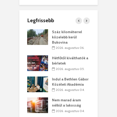
Legfrissebb
los kapunyitás
Száz kilométerrel
H
ki-kastélyban
közelebb kerül
a
Bukovina
. augusztus 01.
2026. augusztus 06.
ánkó – Büllögi
E
ogatása
Hétfőtől kiválthatók a
ú
bérletek
. augusztus 01.
2026. augusztus 05.
g feltámadást!
B
Indul a Bethlen Gábor
. augusztus 01.
Közéleti Akadémia
2026. augusztus 04.
szervezetek:
C
ett okok állnak
ö
Nem marad áram
kolaelhagyás
a
nélkül a lakosság
rében
h
2026. augusztus 04.
 július 31.