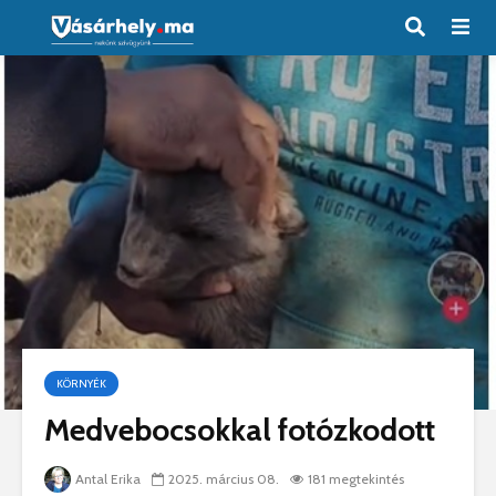
KÖRNYÉK
Medvebocsokkal fotózkodott
Antal Erika
2025. március 08.
181 megtekintés