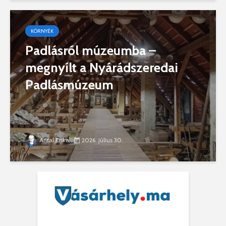
KÖRNYÉK
Padlásról múzeumba –
megnyílt a Nyárádszeredai
Padlásmúzeum
Antal Erika
2026. július 30.