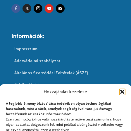
Információk:
Impresszum
Adatvédelmi szabályzat
Általános Szerződési Feltételek (ÁSZF)
Médiaajánlat
Hozzájárulás kezelése
Hírarchivum
A legjobb élmény biztosítása érdekében olyan technológiákat
használunk, mint a sütik, amelyek segítségével tároljuk és/vagy
hozzáférünk az eszköz információihoz.
Ezen technológiákhoz való hozzájárulás lehetővé teszi számunkra, hogy
Médiapartnereink:
olyan adatokat dolgozzunk fel, mint például a böngészési viselkedés vagy
az egyedi azonosítók ezen a webhelyen.