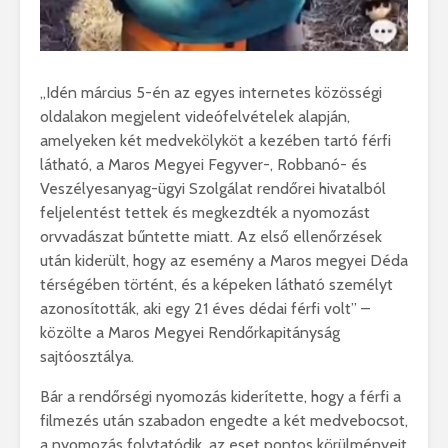
„Idén március 5-én az egyes internetes közösségi
oldalakon megjelent videófelvételek alapján,
amelyeken két medvekölyköt a kezében tartó férfi
látható, a Maros Megyei Fegyver-, Robbanó- és
Veszélyesanyag-ügyi Szolgálat rendőrei hivatalból
feljelentést tettek és megkezdték a nyomozást
orvvadászat bűntette miatt. Az első ellenőrzések
után kiderült, hogy az esemény a Maros megyei Déda
térségében történt, és a képeken látható személyt
azonosították, aki egy 21 éves dédai férfi volt” –
közölte a Maros Megyei Rendőrkapitányság
sajtóosztálya.
Bár a rendőrségi nyomozás kiderítette, hogy a férfi a
filmezés után szabadon engedte a két medvebocsot,
a nyomozás folytatódik, az eset pontos körülményeit