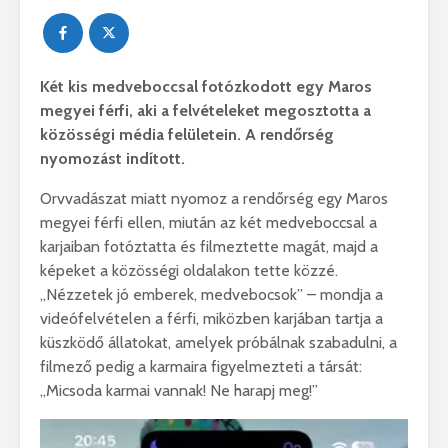
Két kis medveboccsal fotózkodott egy Maros
megyei férfi, aki a felvételeket megosztotta a
közösségi média felületein. A rendőrség
nyomozást indított.
Orvvadászat miatt nyomoz a rendőrség egy Maros
megyei férfi ellen, miután az két medveboccsal a
karjaiban fotóztatta és filmeztette magát, majd a
képeket a közösségi oldalakon tette közzé.
,,Nézzetek jó emberek, medvebocsok” – mondja a
videófelvételen a férfi, miközben karjában tartja a
küszködő állatokat, amelyek próbálnak szabadulni, a
filmező pedig a karmaira figyelmezteti a társát:
„Micsoda karmai vannak! Ne harapj meg!”