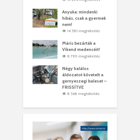
lt a vonat egy
Anyuka: mindenki
E
es
hibás, csak a gyermek
3
ásárhelyi férfit
nem!
m
3 megtekintés
14 581 megtekintés
lálták László
Máris bezárták a
M
t
Víkend medencéit!
A
0 megtekintés
8 790 megtekintés
meddig elszáll a
Négy halálos
F
ir
áldozatot követelt a
W
gernyeszegi baleset –
6 megtekintés
FRISSÍTVE
8 568 megtekintés