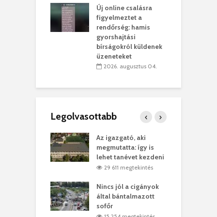
Új online csalásra
lió lejből
1
figyelmeztet a
rűsítik tovább a
k
rendőrség: hamis
vásárhelyi
m
gyorshajtási
teret
r
bírságokról küldenek
üzeneteket
 július 30.
2026. augusztus 04.
Legolvasottabb
teges Korda
Az igazgató, aki
F
y–Balázs Klári
megmutatta: így is
G
rt
lehet tanévet kezdeni
k
7 megtekintés
29 611 megtekintés
eivel
Nincs jól a cigányok
K
ödött Bölöni
által bántalmazott
k
ó
sofőr
L
4 megtekintés
15 254 megtekintés