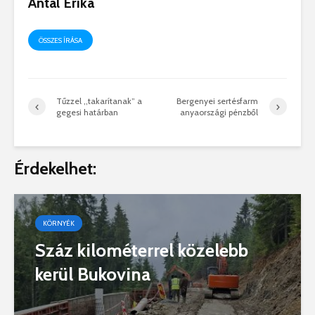
Antal Erika
ÖSSZES ÍRÁSA
Tűzzel ,,takarítanak” a
Bergenyei sertésfarm
gegesi határban
anyaországi pénzből
Érdekelhet:
KÖRNYÉK
Száz kilométerrel közelebb
kerül Bukovina