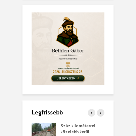
Legfrissebb
los kapunyitás
Száz kilométerrel
H
ki-kastélyban
közelebb kerül
a