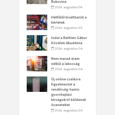
Bukovina
. augusztus 01.
2026. augusztus 06.
ánkó – Büllögi
E
ogatása
Hétfőtől kiválthatók a
ú
bérletek
. augusztus 01.
2026. augusztus 05.
g feltámadást!
B
Indul a Bethlen Gábor
. augusztus 01.
Közéleti Akadémia
2026. augusztus 04.
szervezetek:
C
ett okok állnak
ö
Nem marad áram
kolaelhagyás
a
nélkül a lakosság
rében
h
2026. augusztus 04.
 július 31.
Új online csalásra
lió lejből
1
figyelmeztet a
rűsítik tovább a
k
rendőrség: hamis
vásárhelyi
m
gyorshajtási
teret
r
bírságokról küldenek
üzeneteket
 július 30.
2026. augusztus 04.