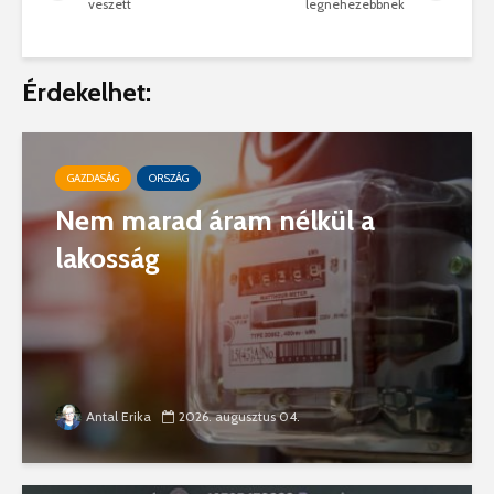
veszett
legnehezebbnek
Érdekelhet:
GAZDASÁG
ORSZÁG
Nem marad áram nélkül a
lakosság
Antal Erika
2026. augusztus 04.