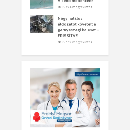
t
Víkend medencéit!
A
1 megtekintés
8 794 megtekintés
meddig elszáll a
Négy halálos
F
ir
áldozatot követelt a
W
gernyeszegi baleset –
9 megtekintés
FRISSÍTVE
8 569 megtekintés