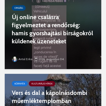
ORSZÁG
Új online csalásra
figyelmeztet a rendőrség:
hamis gyorshajtási bírságokról
küldenek üzeneteket
Antal Erika
2026. augusztus 04.
KÖRNYÉK
KULTURÁLIS HÍREK
Vers és dal a kápolnásdombi
műemléktemplomban