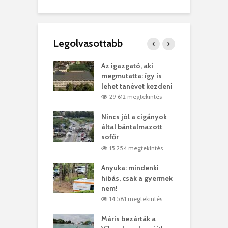
Legolvasottabb
teges Korda
Az igazgató, aki
F
y–Balázs Klári
megmutatta: így is
G
rt
lehet tanévet kezdeni
k
0 megtekintés
29 612 megtekintés
eivel
Nincs jól a cigányok
K
ödött Bölöni
által bántalmazott
k
ó
sofőr
L
4 megtekintés
15 254 megtekintés
lt a vonat egy
Anyuka: mindenki
E
es
hibás, csak a gyermek
3
ásárhelyi férfit
nem!
m
4 megtekintés
14 581 megtekintés
lálták László
Máris bezárták a
M