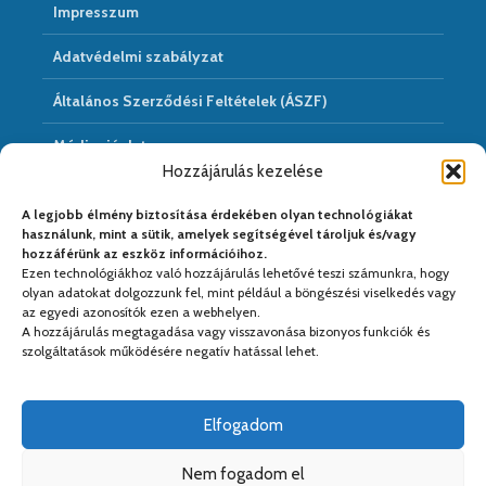
Impresszum
Adatvédelmi szabályzat
Általános Szerződési Feltételek (ÁSZF)
Médiaajánlat
Hozzájárulás kezelése
Hírarchivum
A legjobb élmény biztosítása érdekében olyan technológiákat
használunk, mint a sütik, amelyek segítségével tároljuk és/vagy
hozzáférünk az eszköz információihoz.
Ezen technológiákhoz való hozzájárulás lehetővé teszi számunkra, hogy
Médiapartnereink:
olyan adatokat dolgozzunk fel, mint például a böngészési viselkedés vagy
az egyedi azonosítók ezen a webhelyen.
A hozzájárulás megtagadása vagy visszavonása bizonyos funkciók és
szolgáltatások működésére negatív hatással lehet.
Elfogadom
Nem fogadom el