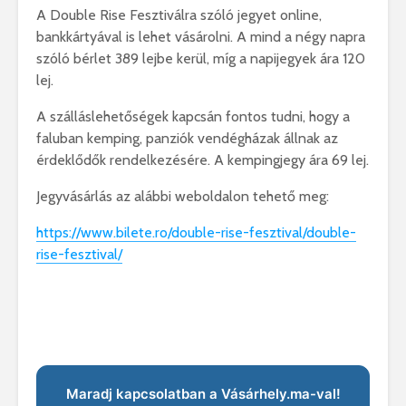
A Double Rise Fesztiválra szóló jegyet online,
bankkártyával is lehet vásárolni. A mind a négy napra
szóló bérlet 389 lejbe kerül, míg a napijegyek ára 120
lej.
A szálláslehetőségek kapcsán fontos tudni, hogy a
faluban kemping, panziók vendégházak állnak az
érdeklődők rendelkezésére. A kempingjegy ára 69 lej.
Jegyvásárlás az alábbi weboldalon tehető meg:
https://www.bilete.ro/double-rise-fesztival/double-
rise-fesztival/
Maradj kapcsolatban a Vásárhely.ma-val!