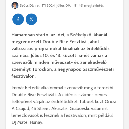
Szőcs Dániel
2024. július 09.
461 megtekintés
Hamarosan startol az idei, a Székelykő lábánál
megrendezett Double Rise Fesztivál, ahol
változatos programokat kínálnak az érdeklődők
számára. Július 10. és 13. között ismét várnak a
szervezők minden művészet- és zenekedvelő
személyt Torockón, a négynapos összművészeti
fesztiválon.
Immár hetedik alkalommal szervezik meg a torockói
Double Rise Fesztivált. Az idén is számos neves
fellépővel várják az érdeklődőket, többek közt Oncsi,
A Csajod, 4S Street Akusztik, Grabovski. valamint
lemezlovasok is lesznek a fesztiválon, mint például
DJ Mate, Hunay.