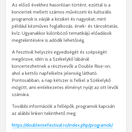
Az előző évekhez hasonlóan történt, ezúttal is a
koncertek mellett számos művészeti és kulturális
programok is várják a kicsiket és nagyokat, mint
például kézműves foglalkozás, ének- és táncoktatás,
kvíz. Ugyanakkor különböző tematikájú előadások
megtekintésére is adódik lehetőség.
A fesztivál helyszíni egyediségét és szépségét
megőrizve, idén is a Székelykő lábánál
koncertezhetnek a résztvevők a Double Rise-on,
ahol a kettős napfelkelte jelenség látható.
Pontosabban, a nap kétszer is felkel a Székelykő
mögött, ami emlékezetes élményt nyújt az ott lévők
számára.
További információk a fellépők, programok kapcsán
az alábbi linken tekinthető meg:
https
://
doublerisefestival
.
ro
/
index
.
php
/
programok
/