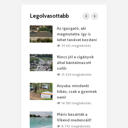
Legolvasottabb
teges Korda
Az igazgató, aki
F
y–Balázs Klári
megmutatta: így is
G
rt
lehet tanévet kezdeni
k
0 megtekintés
29 612 megtekintés
eivel
Nincs jól a cigányok
K
ödött Bölöni
által bántalmazott
k
ó
sofőr
L
4 megtekintés
15 254 megtekintés
lt a vonat egy
Anyuka: mindenki
E
es
hibás, csak a gyermek
3
ásárhelyi férfit
nem!
m
4 megtekintés
14 581 megtekintés
lálták László
Máris bezárták a
M
t
Víkend medencéit!
A
0 megtekintés
8 793 megtekintés