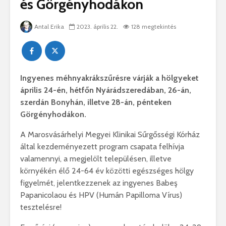
és Görgényhodákon
Antal Erika
2023. április 22.
128 megtekintés
Ingyenes méhnyakrákszűrésre várják a hölgyeket
április 24-én, hétfőn Nyárádszeredában, 26-án,
szerdán Bonyhán, illetve 28-án, pénteken
Görgényhodákon.
A Marosvásárhelyi Megyei Klinikai Sűrgősségi Kórház
által kezdeményezett program csapata felhívja
valamennyi, a megjelölt településen, illetve
környékén élő 24-64 év közötti egészséges hölgy
figyelmét, jelentkezzenek az ingyenes Babeş
Papanicolaou és HPV (Humán Papilloma Vírus)
tesztelésre!