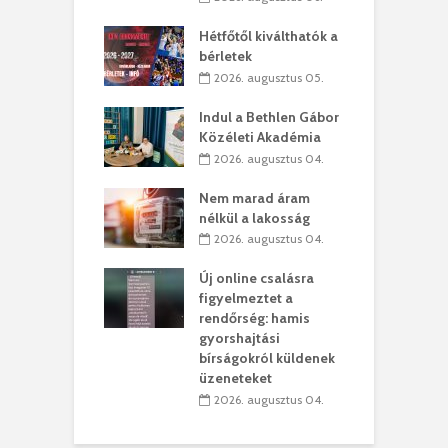
ánkó – Büllögi
E
ogatása
Hétfőtől kiválthatók a
ú
bérletek
. augusztus 01.
2026. augusztus 05.
g feltámadást!
B
Indul a Bethlen Gábor
. augusztus 01.
Közéleti Akadémia
2026. augusztus 04.
szervezetek:
C
ett okok állnak
ö
Nem marad áram
kolaelhagyás
a
nélkül a lakosság
rében
h
2026. augusztus 04.
 július 31.
Új online csalásra
lió lejből
1
figyelmeztet a
rűsítik tovább a
k
rendőrség: hamis
vásárhelyi
m
gyorshajtási
teret
r
bírságokról küldenek
üzeneteket
 július 30.
2026. augusztus 04.