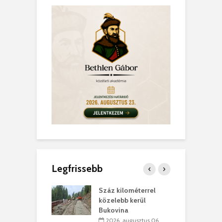
Legfrissebb
los kapunyitás
Száz kilométerrel
H
ki-kastélyban
közelebb kerül
a
Bukovina
. augusztus 01.
2026. augusztus 06.