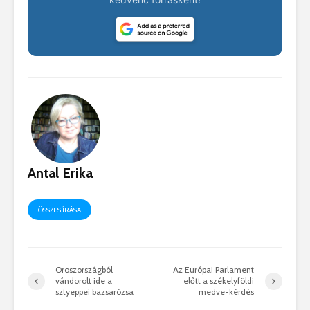
Antal Erika
ÖSSZES ÍRÁSA
Oroszországból
Az Európai Parlament
vándorolt ide a
előtt a székelyföldi
sztyeppei bazsarózsa
medve-kérdés