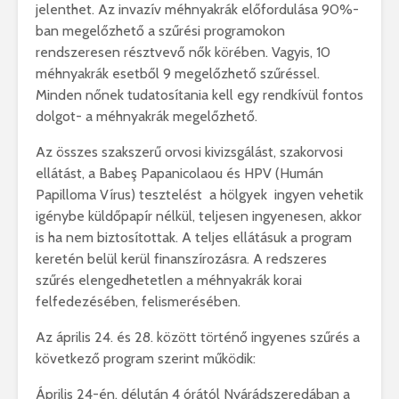
jelenthet. Az invazív méhnyakrák előfordulása 90%-
ban megelőzhető a szűrési programokon
rendszeresen résztvevő nők körében. Vagyis, 10
méhnyakrák esetből 9 megelőzhető szűréssel.
Minden nőnek tudatosítania kell egy rendkívül fontos
dolgot- a méhnyakrák megelőzhető.
Az összes szakszerű orvosi kivizsgálást, szakorvosi
ellátást, a Babeş Papanicolaou és HPV (Humán
Papilloma Vírus) tesztelést a hölgyek ingyen vehetik
igénybe küldőpapír nélkül, teljesen ingyenesen, akkor
is ha nem biztosítottak. A teljes ellátásuk a program
keretén belül kerül finanszírozásra. A redszeres
szűrés elengedhetetlen a méhnyakrák korai
felfedezésében, felismerésében.
Az április 24. és 28. között történő ingyenes szűrés a
következő program szerint működik:
Április 24-én, délután 4 órától Nyárádszeredában a