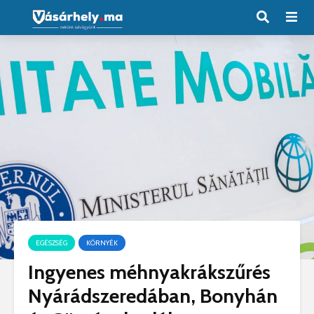
EGÉSZSÉG
KÖRNYÉK
Ingyenes méhnyakrákszűrés
Nyárádszeredában, Bonyhán