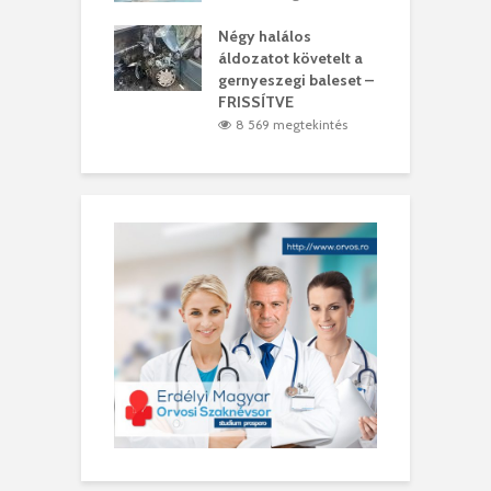
meddig elszáll a
Négy halálos
F
ir
áldozatot követelt a
W
gernyeszegi baleset –
9 megtekintés
FRISSÍTVE
8 569 megtekintés