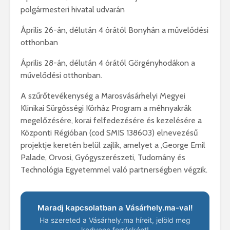
polgármesteri hivatal udvarán
Április 26-án, délután 4 órától Bonyhán a művelődési
otthonban
Április 28-án, délután 4 órától Görgényhodákon a
művelődési otthonban.
A szűrőtevékenység a Marosvásárhelyi Megyei
Klinikai Sürgősségi Kórház Program a méhnyakrák
megelőzésére, korai felfedezésére és kezelésére a
Központi Régióban (cod SMIS 138603) elnevezésű
projektje keretén belül zajlik, amelyet a ,George Emil
Palade, Orvosi, Gyógyszerészeti, Tudomány és
Technológia Egyetemmel való partnerségben végzik.
Maradj kapcsolatban a Vásárhely.ma-val!
Ha szereted a Vásárhely.ma híreit, jelöld meg
kedvenc forrásként!