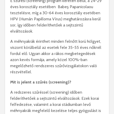
E szűrési (screening) program keretén belül, a 24-29
éves korosztály esetében Babeş Papanicolaou
tesztelésre, míg a 30-64 éves korosztály esetében
HPV (Humán Papilloma Vírus) meghatározásra kerül
sor, így időben felderíthetőek a sejtszintű
elváltozások.
A méhnyakrák érinthet minden felnőtt korú hölgyet,
viszont körülbelül az esetek fele 35-55 éves nőknél
fordul elő. Ugyan akkor a rákos megbetegedések
azon kevés formája, amely közel 100%-ban
megelőzhető rendszeres szűrővizsgálatokon való
részvétellel.
Mit is jelent a
szűrés (screening)?
A redszeres szűréssel (screening) időben
felderíthetőek a sejtszintű elváltozások. Ezek korai
felfedezése, valamint a korai stádiumban levő
méhnyakrák megfelelő kezelése teljes gyógyulást is