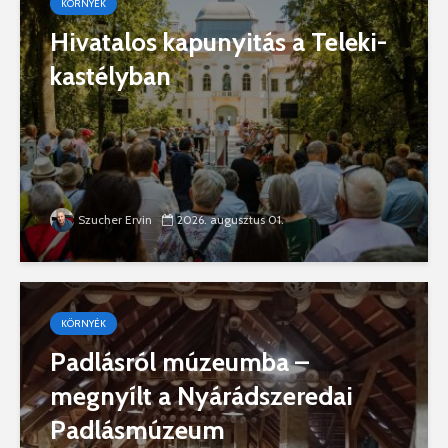
KÖRNYÉK
Hivatalos kapunyitás a Teleki-
kastélyban
Szucher Ervin
2026. augusztus 01.
KÖRNYÉK
Padlásról múzeumba –
megnyílt a Nyárádszeredai
Padlásmúzeum