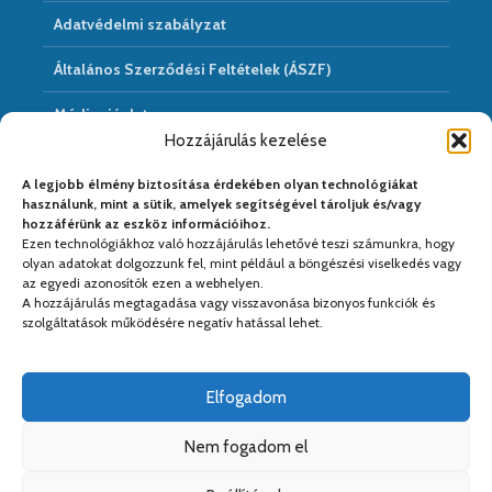
Adatvédelmi szabályzat
Általános Szerződési Feltételek (ÁSZF)
Médiaajánlat
Hozzájárulás kezelése
Hírarchivum
A legjobb élmény biztosítása érdekében olyan technológiákat
használunk, mint a sütik, amelyek segítségével tároljuk és/vagy
hozzáférünk az eszköz információihoz.
Ezen technológiákhoz való hozzájárulás lehetővé teszi számunkra, hogy
Médiapartnereink:
olyan adatokat dolgozzunk fel, mint például a böngészési viselkedés vagy
az egyedi azonosítók ezen a webhelyen.
A hozzájárulás megtagadása vagy visszavonása bizonyos funkciók és
szolgáltatások működésére negatív hatással lehet.
Elfogadom
Nem fogadom el