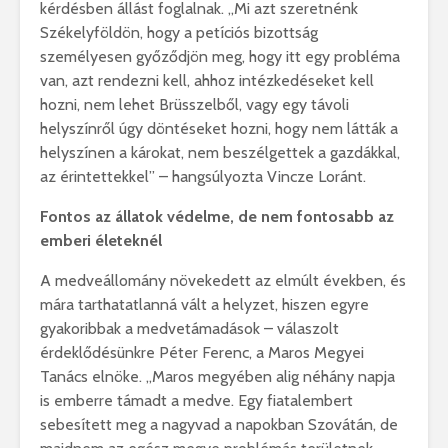
kérdésben állást foglalnak. „Mi azt szeretnénk
Székelyföldön, hogy a petíciós bizottság
személyesen győződjön meg, hogy itt egy probléma
van, azt rendezni kell, ahhoz intézkedéseket kell
hozni, nem lehet Brüsszelből, vagy egy távoli
helyszínről úgy döntéseket hozni, hogy nem látták a
helyszínen a károkat, nem beszélgettek a gazdákkal,
az érintettekkel” – hangsúlyozta Vincze Loránt.
Fontos az állatok védelme, de nem fontosabb az
emberi életeknél
A medveállomány növekedett az elmúlt években, és
mára tarthatatlanná vált a helyzet, hiszen egyre
gyakoribbak a medvetámadások – válaszolt
érdeklődésünkre Péter Ferenc, a Maros Megyei
Tanács elnöke. „Maros megyében alig néhány napja
is emberre támadt a medve. Egy fiatalembert
sebesített meg a nagyvad a napokban Szovátán, de