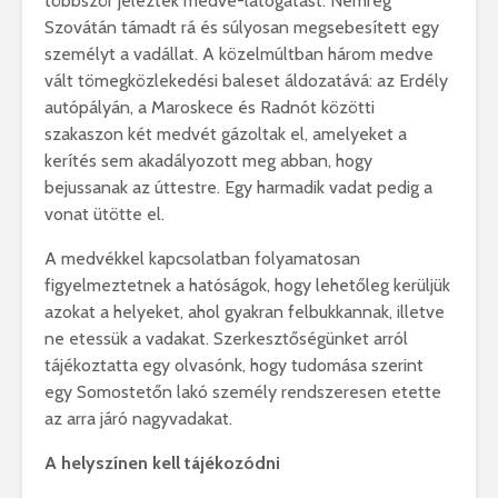
többször jeleztek medve-látogatást. Nemrég
Szovátán támadt rá és súlyosan megsebesített egy
személyt a vadállat. A közelmúltban három medve
vált tömegközlekedési baleset áldozatává: az Erdély
autópályán, a Maroskece és Radnót közötti
szakaszon két medvét gázoltak el, amelyeket a
kerítés sem akadályozott meg abban, hogy
bejussanak az úttestre. Egy harmadik vadat pedig a
vonat ütötte el.
A medvékkel kapcsolatban folyamatosan
figyelmeztetnek a hatóságok, hogy lehetőleg kerüljük
azokat a helyeket, ahol gyakran felbukkannak, illetve
ne etessük a vadakat. Szerkesztőségünket arról
tájékoztatta egy olvasónk, hogy tudomása szerint
egy Somostetőn lakó személy rendszeresen etette
az arra járó nagyvadakat.
A helyszínen kell tájékozódni