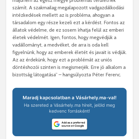
majdnem az egész megye problémás területnek
számít. A szakmailag megalapozott vadgazdálkodási
intézkedések mellett az is probléma, ahogyan a
társadalom egy része kezeli ezt a kérdést. Fontos az
állatok védelme, de ez sosem írhatja felül az emberi
életek védelmét. Igen, fontos, hogy megvédjük a
vadállományt, a medvéket, de arra is oda kell
figyelnünk, hogy az emberek életét és javait is védjük.
Az az érdekünk, hogy ezt a problémát az uniós
döntéshozói szinten is megismerjék. Erre jó alkalom a
bizottság látogatása” – hangsúlyozta Péter Ferenc.
Maradj kapcsolatban a Vásárhely.ma-val!
Ha szereted a Vásárhely.ma híreit, jelöld meg
kedvenc forrásként!