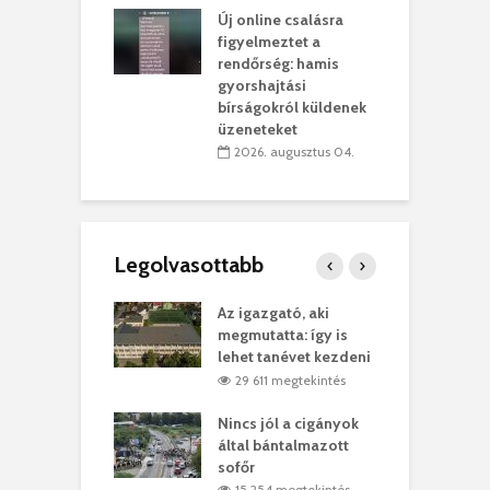
Új online csalásra
lió lejből
1
figyelmeztet a
rűsítik tovább a
k
rendőrség: hamis
vásárhelyi
m
gyorshajtási
teret
r
bírságokról küldenek
üzeneteket
 július 30.
2026. augusztus 04.
Legolvasottabb
teges Korda
Az igazgató, aki
F
y–Balázs Klári
megmutatta: így is
G
rt
lehet tanévet kezdeni
k
7 megtekintés
29 611 megtekintés
eivel
Nincs jól a cigányok
K
ödött Bölöni
által bántalmazott
k
ó
sofőr
L
3 megtekintés
15 254 megtekintés