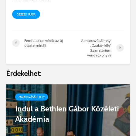
ÖSSZES ÍRÁSA
Fémfalakkal védik az új
A marosvásárhelyi
utasterminált
„Czakó-féle”
Szanatórium
vendégkönyve
Érdekelhet:
MAROSVÁSÁRHELY
Indul a Bethlen Gábor Közéleti
Akadémia