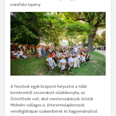
máréfalvi lepény.
A fesztivál egyik központi helyszíne a több
konténerből összerakott stúdiókonyha, az
Örömfőzde volt, ahol mesterszakácsok, köztük
Michelin-csillagos is, étteremtulajdonosok,
vendéglátóipari szakemberek és hagyományőrző