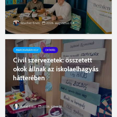
Szucher Ervin
2026. augusztus 04.
MAROSVÁSÁRHELY
OKTATÁS
Civil szervezetek: összetett
okok állnak az iskolaelhagyás
hátterében
Antal Erika
2026. július 31.