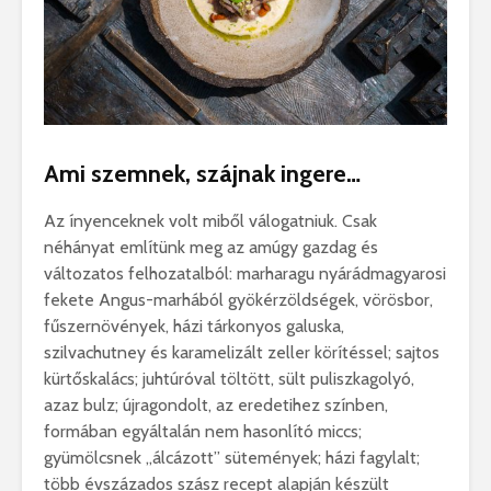
Ami szemnek, szájnak ingere…
Az ínyenceknek volt miből válogatniuk. Csak
néhányat említünk meg az amúgy gazdag és
változatos felhozatalból: marharagu nyárádmagyarosi
fekete Angus-marhából gyökérzöldségek, vörösbor,
fűszernövények, házi tárkonyos galuska,
szilvachutney és karamelizált zeller körítéssel; sajtos
kürtőskalács; juhtúróval töltött, sült puliszkagolyó,
azaz bulz; újragondolt, az eredetihez színben,
formában egyáltalán nem hasonlító miccs;
gyümölcsnek „álcázott” sütemények; házi fagylalt;
több évszázados szász recept alapján készült