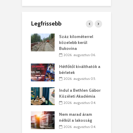
Legfrissebb
los kapunyitás
Száz kilométerrel
H
ki-kastélyban
közelebb kerül
a
Bukovina
. augusztus 01.
2026. augusztus 06.
ánkó – Büllögi
E
ogatása
Hétfőtől kiválthatók a
ú
bérletek
. augusztus 01.
2026. augusztus 05.
g feltámadást!
B
Indul a Bethlen Gábor
. augusztus 01.
Közéleti Akadémia
2026. augusztus 04.
szervezetek:
C
ett okok állnak
ö
Nem marad áram
kolaelhagyás
a
nélkül a lakosság
rében
h
2026. augusztus 04.
 július 31.