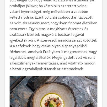
volt elegendő, hogy valaki az illattal és a látvánnyal
próbáljon jóllakni; ha kóstolni is szeretett volna
valami ínyencséget, még mélyebben a zsebébe
kellett nyúlnia. Ezért volt, aki csalódottan távozott,
és volt, aki esküdni mert, hogy ilyen finomat életében
nem evett. Egy biztos: a meghívott éttermek és
szakácsaik kitettek magukért, tudásuk legjavát
igyekeztek adni. A szervezők mindössze azt kötötték
ki a séfeknek, hogy csakis olyan alapanyagokból
főzhetnek, amelyek Erdélyben is megteremnek, vagy
legalábbis megtalálhatók. Megengedett volt viszont
a készítmények fermentálása, amit vitatható módon
a hazai jogszabályok tiltanak az éttermeknek.