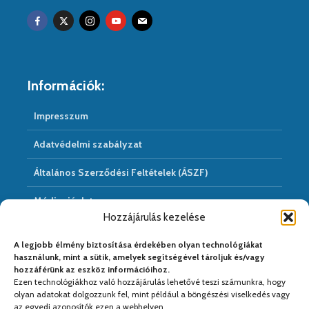
Információk:
Impresszum
Adatvédelmi szabályzat
Általános Szerződési Feltételek (ÁSZF)
Médiaajánlat
Hozzájárulás kezelése
Hírarchivum
A legjobb élmény biztosítása érdekében olyan technológiákat
használunk, mint a sütik, amelyek segítségével tároljuk és/vagy
hozzáférünk az eszköz információihoz.
Ezen technológiákhoz való hozzájárulás lehetővé teszi számunkra, hogy
Médiapartnereink:
olyan adatokat dolgozzunk fel, mint például a böngészési viselkedés vagy
az egyedi azonosítók ezen a webhelyen.