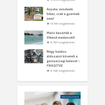
lt a vonat egy
Anyuka: mindenki
E
es
hibás, csak a gyermek
3
ásárhelyi férfit
nem!
m
3 megtekintés
14 581 megtekintés
lálták László
Máris bezárták a
M
t
Víkend medencéit!
A
0 megtekintés
8 789 megtekintés
meddig elszáll a
Négy halálos
F
ir
áldozatot követelt a
W
gernyeszegi baleset –
4 megtekintés
FRISSÍTVE
8 568 megtekintés