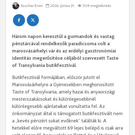
Szucher Ervin
2026. június 21.
509 megtekintés
Három napon keresztül a gurmandok és vastag
pénztárcával rendelkezők paradicsoma volt a
marosvásárhelyi vár és az erdélyi gasztronómiai
identitás megerősítése céljából szervezett Taste
of Transylvania butikfesztivál.
Butikfesztivál formájában, először jutott el
Marosvásárhelyre a Gyimesekben meghonosított
Taste of Transylvania, amely hazai és anyaországi
mesterszakácsokat és különlegesebbnél
különlegesebb ajánlataikat vonultatta fel. Az
önkormányzat által is támogatott butikfesztivált nem
a „kevés pénzért sokat evőknek” találták ki. A
hetekkel előre megváltott 69 lejes belépő is csak arra