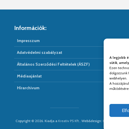
Információk:
Impresszum
Adatvédelmi szabályzat
A legjobb é
sütik, amel
Általános Szerződési Feltételek (ÁSZF)
Ezen techno
dolgozzunk f
Médiaajánlat
webhelyen.
A hozzájáru
Hírarchivum
működésére 
El
Copyright © 2026. Kiadja a
Kreativ PS Kft.
. Web&design:
Kreativ