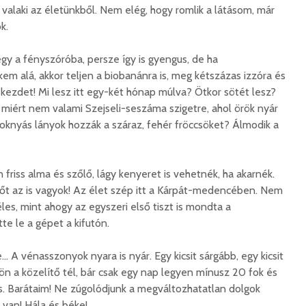
valaki az életünkből. Nem elég, hogy romlik a látásom, már
k.
y a fényszóróba, persze így is gyengus, de ha
em alá, akkor teljen a biobanánra is, meg kétszázas izzóra és
 kezdet! Mi lesz itt egy-két hónap múlva? Ötkor sötét lesz?
és miért nem valami Szejseli-seszáma szigetre, ahol örök nyár
zoknyás lányok hozzák a száraz, fehér fröccsöket? Álmodik a
n friss alma és szőlő, lágy kenyeret is vehetnék, ha akarnék.
őt az is vagyok! Az élet szép itt a Kárpát-medencében. Nem
éles, mint ahogy az egyszeri első tiszt is mondta a
te le a gépet a kifutón.
 A vénasszonyok nyara is nyár. Egy kicsit sárgább, egy kicsit
ön a közelítő tél, bár csak egy nap legyen mínusz 20 fok és
s. Barátaim! Ne zúgolódjunk a megváltozhatatlan dolgok
 van! Hála és béke!