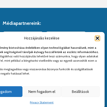
Médiapartnereink:
Hozzájárulás kezelése
lmény biztosítása érdekében olyan technológiákat használunk, mint a
yek segítségével tároljuk és/vagy hozzáférünk az eszköz információihoz.
lógiákhoz való hozzájárulás lehetővé teszi számunkra, hogy olyan adatokat
el, mint például a böngészési viselkedés vagy az egyedi azonosítók ezen a
lás megtagadása vagy visszavonása bizonyos funkciók és szolgáltatások
negatív hatással lehet.
fogadom
Nem fogadom el
Beállítások
Privacy Statement