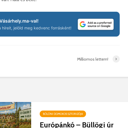
Vásárhely.ma-val!
híreit, jelöld meg kedvenc forrásként!
Milliomos lettem!
BÖLÖNI DOMOKOS SZTORIZÓJA
Európánkó – Büllögi úr