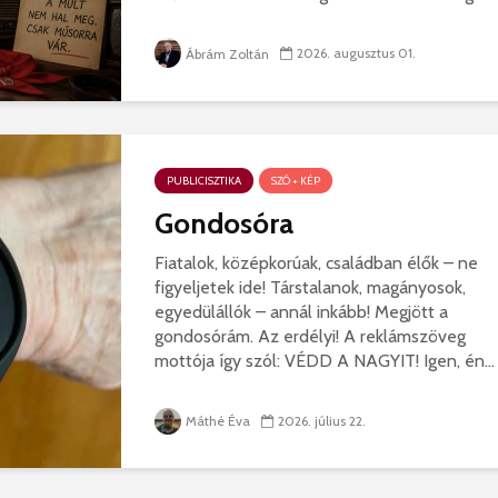
2026. augusztus 01.
Ábrám Zoltán
PUBLICISZTIKA
SZÓ + KÉP
Gondosóra
Fiatalok, középkorúak, családban élők – ne
figyeljetek ide! Társtalanok, magányosok,
egyedülállók – annál inkább! Megjött a
gondosórám. Az erdélyi! A reklámszöveg
mottója így szól: VÉDD A NAGYIT! Igen, én...
Máthé Éva
2026. július 22.