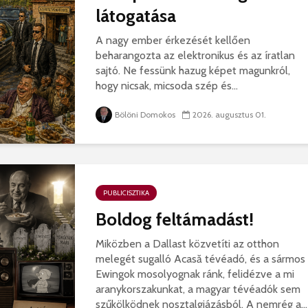
látogatása
A nagy ember érkezését kellően
beharangozta az elektronikus és az íratlan
sajtó. Ne fessünk hazug képet magunkról,
hogy nicsak, micsoda szép és...
Bölöni Domokos
2026. augusztus 01.
PUBLICISZTIKA
Boldog feltámadást!
Miközben a Dallast közvetíti az otthon
melegét sugalló Acasă tévéadó, és a sármos
Ewingok mosolyognak ránk, felidézve a mi
aranykorszakunkat, a magyar tévéadók sem
szűkölködnek nosztalgiázásból. A nemrég a...