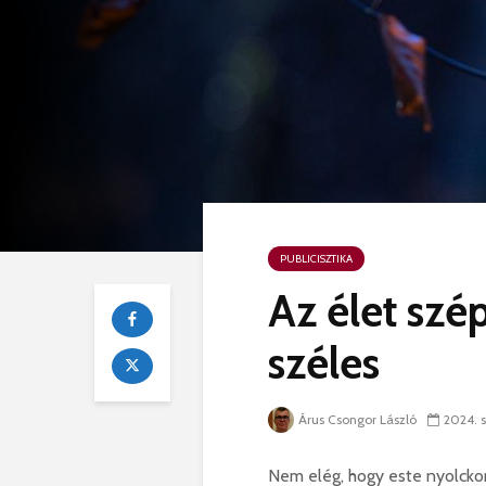
PUBLICISZTIKA
Az élet szé
széles
Árus Csongor László
2024. 
Nem elég, hogy este nyolckor