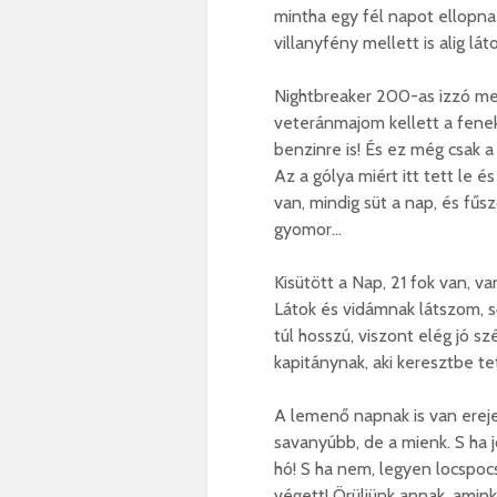
mintha egy fél napot ellopna 
villanyfény mellett is alig láto
Nightbreaker 200-as izzó meg
veteránmajom kellett a fenek
benzinre is! És ez még csak a
Az a gólya miért itt tett le 
van, mindig süt a nap, és fűs
gyomor…
Kisütött a Nap, 21 fok van, va
Látok és vidámnak látszom, s
túl hosszú, viszont elég jó sz
kapitánynak, aki keresztbe tet
A lemenő napnak is van ereje…
savanyúbb, de a mienk. S ha j
hó! S ha nem, legyen locspoc
végett! Örüljünk annak, amink