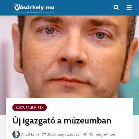
KULTURÁLIS HÍREK
Új igazgató a múzeumban
Antal Erika
2025. augusztus 23.
110 megtekintés