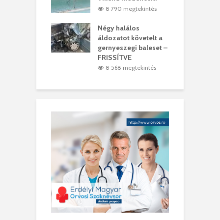
0 megtekintés
8 790 megtekintés
meddig elszáll a
Négy halálos
F
ir
áldozatot követelt a
W
gernyeszegi baleset –
8 megtekintés
FRISSÍTVE
8 568 megtekintés