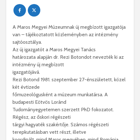
A Maros Megyei Múzeumnak új megbízott igazgatója
van – tájékoztatott közleményben az intézmény
sajtóosztálya.
Az új igazgatót a Maros Megyei Tanács
határozata alapján dr. Rezi Botondot nevezték ki az
intézmény új megbízott
igazgatójává.
Rezi Botond 1981. szeptember 27-énszületett, közel
két évtizede
főmuzeológusként a múzeum munkatársa. A
budapesti Eötvös Loránd
Tudományegyetemen szerzett PhD fokozatot.
Régész, az őskori régészeti
tárgyi hagyaték szakértője. Számos régészeti
terepkutatásban vett részt, illetve
koordinált, mind Maros megyében, mind Románia