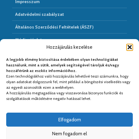
Impresszum
Adatvédelmi szabályzat
Általános Szerződési Feltételek (ÁSZF)
Médiaajánlat
Hozzájárulás kezelése
Hírarchivum
A legjobb élmény biztosítása érdekében olyan technológiákat
használunk, mint a sütik, amelyek segítségével tároljuk és/vagy
hozzáférünk az eszköz információihoz.
Ezen technológiákhoz való hozzájárulás lehetővé teszi számunkra, hogy
Médiapartnereink:
olyan adatokat dolgozzunk fel, mint például a böngészési viselkedés vagy
az egyedi azonosítók ezen a webhelyen.
A hozzájárulás megtagadása vagy visszavonása bizonyos funkciók és
szolgáltatások működésére negatív hatással lehet.
Elfogadom
Nem fogadom el