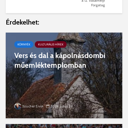
a 12. Vásárhelyi
Forgatag
Érdekelhet:
KÖRNYÉK
KULTURÁLIS HÍREK
Vers és dal a kápolnásdombi
műemléktemplomban
Szucher Ervin
2026. július 29.