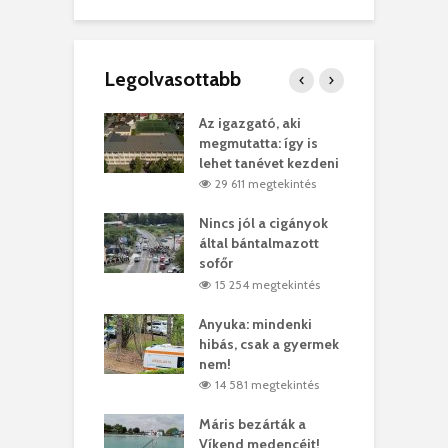
Legolvasottabb
teges Korda
Az igazgató, aki
F
y–Balázs Klári
megmutatta: így is
G
rt
lehet tanévet kezdeni
k
7 megtekintés
29 611 megtekintés
eivel
Nincs jól a cigányok
K
ödött Bölöni
által bántalmazott
k
ó
sofőr
L
4 megtekintés
15 254 megtekintés
lt a vonat egy
Anyuka: mindenki
E
es
hibás, csak a gyermek
3
ásárhelyi férfit
nem!
m
3 megtekintés
14 581 megtekintés
lálták László
Máris bezárták a
M
t
Víkend medencéit!
A