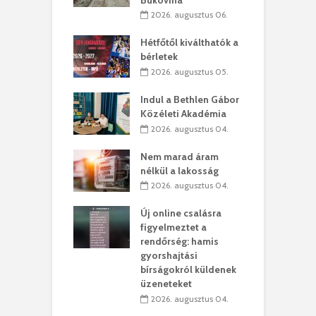
. augusztus 01.
2026. augusztus 06.
ánkó – Büllögi
E
ogatása
Hétfőtől kiválthatók a
ú
bérletek
. augusztus 01.
2026. augusztus 05.
g feltámadást!
B
Indul a Bethlen Gábor
. augusztus 01.
Közéleti Akadémia
2026. augusztus 04.
szervezetek:
C
ett okok állnak
ö
Nem marad áram
kolaelhagyás
a
nélkül a lakosság
rében
h
2026. augusztus 04.
 július 31.
Új online csalásra
lió lejből
1
figyelmeztet a
rűsítik tovább a
k
rendőrség: hamis
vásárhelyi
m
gyorshajtási
teret
r
bírságokról küldenek
üzeneteket
 július 30.
2026. augusztus 04.