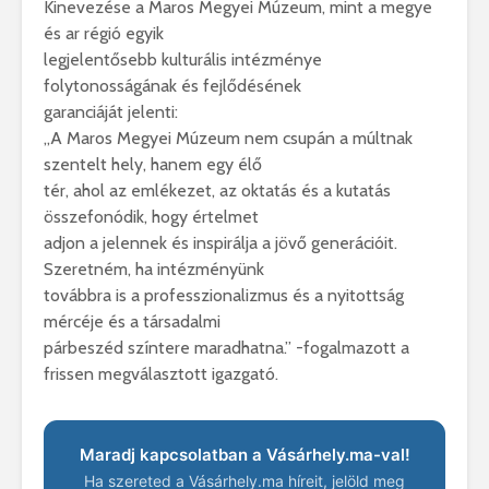
Kinevezése a Maros Megyei Múzeum, mint a megye
és ar régió egyik
legjelentősebb kulturális intézménye
folytonosságának és fejlődésének
garanciáját jelenti:
„A Maros Megyei Múzeum nem csupán a múltnak
szentelt hely, hanem egy élő
tér, ahol az emlékezet, az oktatás és a kutatás
összefonódik, hogy értelmet
adjon a jelennek és inspirálja a jövő generációit.
Szeretném, ha intézményünk
továbbra is a professzionalizmus és a nyitottság
mércéje és a társadalmi
párbeszéd színtere maradhatna.” -fogalmazott a
frissen megválasztott igazgató.
Maradj kapcsolatban a Vásárhely.ma-val!
Ha szereted a Vásárhely.ma híreit, jelöld meg