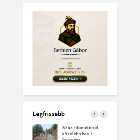
Legfrissebb
los kapunyitás
Száz kilométerrel
H
ki-kastélyban
közelebb kerül
a
Bukovina