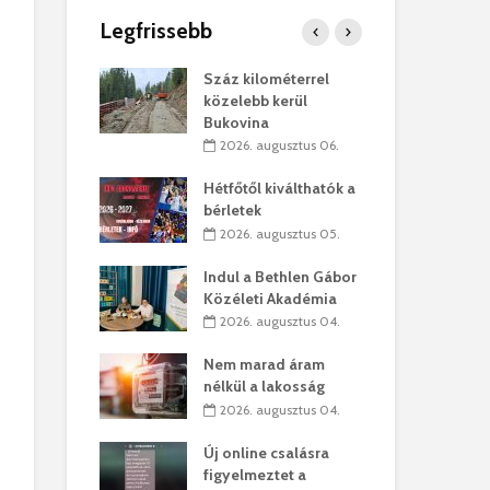
Legfrissebb
os kapunyitás
Száz kilométerrel
Hiv
-kastélyban
közelebb kerül
a T
Bukovina
augusztus 01.
2
2026. augusztus 06.
kó – Büllögi
Eur
atása
Hétfőtől kiválthatók a
úr 
bérletek
augusztus 01.
2
2026. augusztus 05.
feltámadást!
Bol
Indul a Bethlen Gábor
augusztus 01.
2
Közéleti Akadémia
2026. augusztus 04.
ervezetek:
Civ
t okok állnak
öss
Nem marad áram
laelhagyás
az 
nélkül a lakosság
ben
hát
2026. augusztus 04.
lius 31.
2
Új online csalásra
ó lejből
1,7
figyelmeztet a