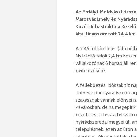
Az Erdélyt Moldvával össze
Marosvásárhely és Nyárádsz
Közúti Infrastruktúra Kezel
által finanszírozott 24,4 k
A 2,46 milliárd lejes (áfa né
Nyárádtő felőli 2,4 km hossz
vállalkozónak 6 hónap áll r
kivitelezésére.
A fellebbezési időszak tíz nap
Tóth Sándor nyárádszeredai 
szakasznak vannak előnyei is
kisvárosban, de ha megépítik
között, és itt lesz a felszál
nyárádszeredai megyei út, ame
településnek, ezen az úton a
jelenteni. „Mi megtettük a l