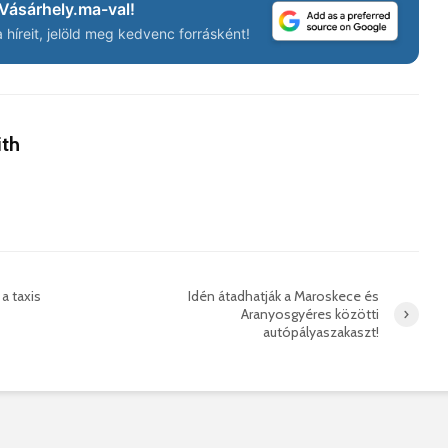
korszerű
rendőrség: hamis
Vásárhely.ma-val!
marosvá
gyorshajtási
híreit, jelöld meg kedvenc forrásként!
repülőte
bírságokról küldenek
üzeneteket
2026. j
2026. augusztus 04.
ith
Az igazgató, aki
Fergete
megmutatta: így is
György–
lehet tanévet kezdeni
koncert
a taxis
Idén átadhatják a Maroskece és
29 611 megtekintés
7 807 
Aranyosgyéres közötti
autópályaszakaszt!
Nincs jól a cigányok
Könnyei
által bántalmazott
küszköd
sofőr
László
15 254 megtekintés
7 704 
Anyuka: mindenki
Elgázolt