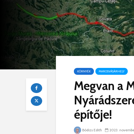
KÖRNYÉK
MAROSVÁSÁRHELY
Megvan a M
Nyárádszere
építője!
2023. novembe
Bódizs Edith