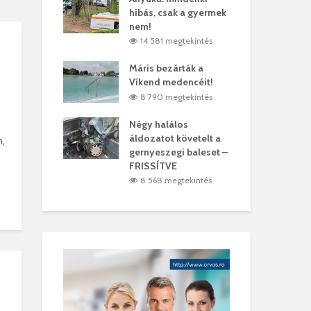
hibás, csak a gyermek
35 
árhelyi férfit
nem!
mar
megtekintés
14 581 megtekintés
6
lták László
Máris bezárták a
Meg
Víkend medencéit!
Abi
megtekintés
8 790 megtekintés
ddig elszáll a
Négy halálos
Fél
áldozatot követelt a
Wiz
,
gernyeszegi baleset –
megtekintés
5
FRISSÍTVE
8 568 megtekintés