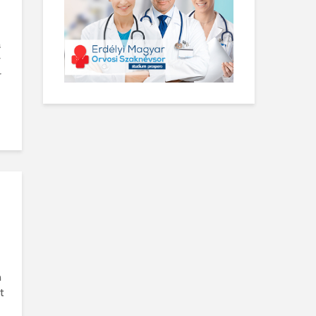
a
v
r
n
t