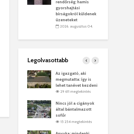
sítik tovább a
kor
rendőrség: hamis
sárhelyi
mar
gyorshajtási
ret
rep
bírságokról küldenek
üzeneteket
úlius 30.
2
2026. augusztus 04.
Legolvasottabb
ges Korda
Az igazgató, aki
Fer
Balázs Klári
megmutatta: így is
Gyö
lehet tanévet kezdeni
kon
megtekintés
29 611 megtekintés
vel
Nincs jól a cigányok
Kön
ött Bölöni
által bántalmazott
küs
sofőr
Lás
megtekintés
15 254 megtekintés
7
 a vonat egy
Anyuka: mindenki
Elg