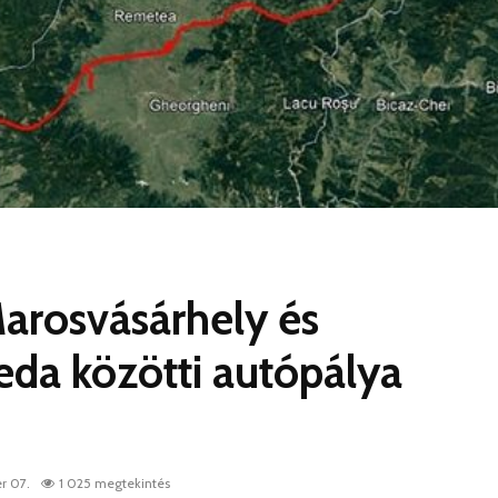
arosvásárhely és
da közötti autópálya
r 07.
1 025 megtekintés