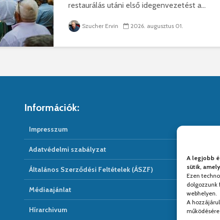
restaurálás utáni első idegenvezetést a...
Szucher Ervin
2026. augusztus 01.
Információk:
Impresszum
Adatvédelmi szabályzat
A legjobb é
sütik, amel
Általános Szerződési Feltételek (ÁSZF)
Ezen techno
dolgozzunk f
Médiaajánlat
webhelyen.
A hozzájáru
Hírarchivum
működésére 