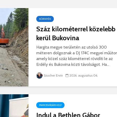
hibás, csak a gyermek
35 éves
nem!
marosvás
14 581 megtekintés
6 343 
KÖRNYÉK
Máris bezárták a
Megtalá
Száz kilométerrel közelebb
Víkend medencéit!
Abigélt
kerül Bukovina
8 790 megtekintés
6 070 
Négy halálos
Félig-me
Hargita megye területén az utolsó 300
áldozatot követelt a
Wizz Air
méteren dolgoznak a DJ 174C megyei műúton
gernyeszegi baleset –
5 728 
amely közel száz kilométerrel rövidíti le az
FRISSÍTVE
Erdély és Bukovina közti távolságot. Ha...
8 568 megtekintés
Szucher Ervin
2026. augusztus 06.
MAROSVÁSÁRHELY
Indul a Bethlen Gábor