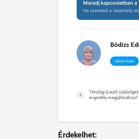
Maradj kapcsolatban a 
Ha szereted a Vásárhely.ma 
Bódizs Ed
ÖSSZES ÍRÁSA
Tényleg új autó szükséges 
engedély megújításához?
Érdekelhet: