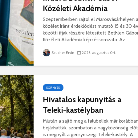
Közéleti Akadémia
Szeptemberben rajtol el Marosvásárhelyen 
közélet iránt érdeklődést mutató 15 és 30 é
közötti ífjak részére létesített Bethlen Gábo
Közéleti Akadémia képzéssorozata. Az...
Szucher Ervin
2026. augusztus 04.
KÖRNYÉK
Hivatalos kapunyitás a
Teleki-kastélyban
Miután a sajtó meg a falubeliek már korábba
bejárhatták, szombaton a nagyközönség előt
is megnyílt a gernyeszegi Teleki-kastély. A