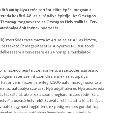
kötő autópálya terén történt előrelépés: megvan a
ereda közötti A8-as autópálya építője. Az Országos
ő Társaság megnevezte az Országos Helyreállítási Terv
m autópálya építésének nyertesét.
lküli) szerződés tartalmazza az A8-as és az A3-as közötti,
ú összekötő út megépítését is. A nyertes NUROL török
endelkezésére a tervezésre és 24 hónap a munkálatok
, a határidő lejárta után, sor kerül a szerződés aláírására.
polgármester szerint számukra ennek az autópálya
, hátrányai is, hiszen jelenleg 12500 autó mozog naponta a
 ezt az autópálya szakaszt Nyárádgálfalva és Nyárádszereda
ló és leszálló út, akkor ez a szám megháromszorozódik. Ez a
ly Marosvásárhely felől Szováta felé halad, a fő artériája a
z autók egymást fogják érni, ez pedig nem kis gondot fog
épéseket, hogy az autópálya ügynökség, amely építi és