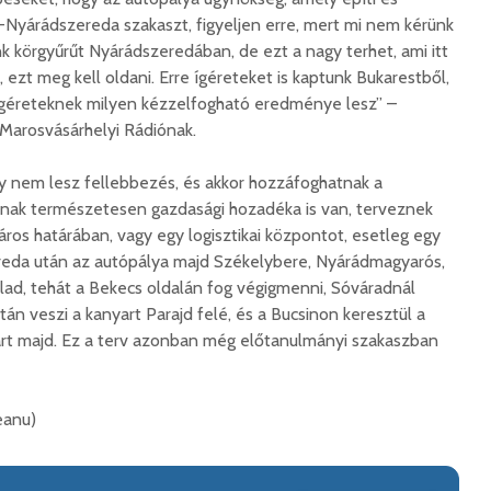
-Nyárádszereda szakaszt, figyeljen erre, mert mi nem kérünk
nk körgyűrűt Nyárádszeredában, de ezt a nagy terhet, ami itt
ezt meg kell oldani. Erre ígéreteket is kaptunk Bukarestből,
Száz kilométerrel
Hivatal
közelebb kerül
a Teleki
 ígéreteknek milyen kézzelfogható eredménye lesz” –
Bukovina
2026. 
 Marosvásárhelyi Rádiónak.
2026. augusztus 06.
Európán
y nem lesz fellebbezés, és akkor hozzáfoghatnak a
Hétfőtől kiválthatók a
úr látog
nak természetesen gazdasági hozadéka is van, terveznek
bérletek
2026. 
város határában, vagy egy logisztikai központot, esetleg egy
2026. augusztus 05.
Boldog 
ereda után az autópálya majd Székelybere, Nyárádmagyarós,
Indul a Bethlen Gábor
2026. 
lad, tehát a Bekecs oldalán fog végigmenni, Sóváradnál
Közéleti Akadémia
án veszi a kanyart Parajd felé, és a Bucsinon keresztül a
2026. augusztus 04.
art majd. Ez a terv azonban még előtanulmányi szakaszban
Civil sz
összetet
Nem marad áram
az isko
nélkül a lakosság
hátteré
2026. augusztus 04.
eanu)
2026. jú
Új online csalásra
1,7 milli
figyelmeztet a