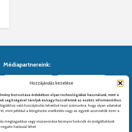
Médiapartnereink:
Hozzájárulás kezelése
lmény biztosítása érdekében olyan technológiákat használunk, mint a
yek segítségével tároljuk és/vagy hozzáférünk az eszköz információihoz.
lógiákhoz való hozzájárulás lehetővé teszi számunkra, hogy olyan adatokat
el, mint például a böngészési viselkedés vagy az egyedi azonosítók ezen a
lás megtagadása vagy visszavonása bizonyos funkciók és szolgáltatások
negatív hatással lehet.