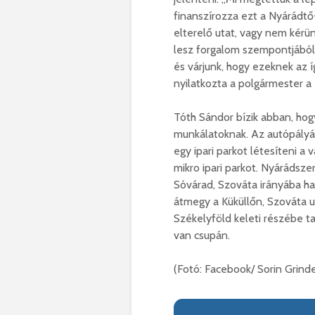
finanszírozza ezt a Nyárádtő
elterelő utat, vagy nem kérü
lesz forgalom szempontjából, 
és várjunk, hogy ezeknek az
nyilatkozta a polgármester a
Tóth Sándor bízik abban, hog
munkálatoknak. Az autópályá
egy ipari parkot létesíteni a 
mikro ipari parkot. Nyárádsz
Sóvárad, Szováta irányába ha
átmegy a Küküllőn, Szováta ut
Székelyföld keleti részébe t
van csupán.
(Fotó: Facebook/ Sorin Grind