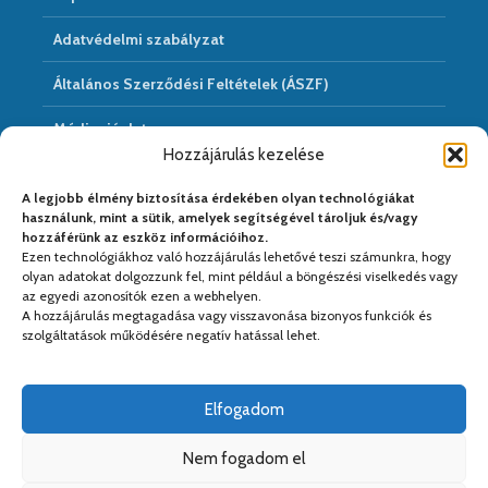
Adatvédelmi szabályzat
Általános Szerződési Feltételek (ÁSZF)
Médiaajánlat
Hozzájárulás kezelése
Hírarchivum
A legjobb élmény biztosítása érdekében olyan technológiákat
használunk, mint a sütik, amelyek segítségével tároljuk és/vagy
hozzáférünk az eszköz információihoz.
Ezen technológiákhoz való hozzájárulás lehetővé teszi számunkra, hogy
Médiapartnereink:
olyan adatokat dolgozzunk fel, mint például a böngészési viselkedés vagy
az egyedi azonosítók ezen a webhelyen.
A hozzájárulás megtagadása vagy visszavonása bizonyos funkciók és
szolgáltatások működésére negatív hatással lehet.
Elfogadom
Nem fogadom el