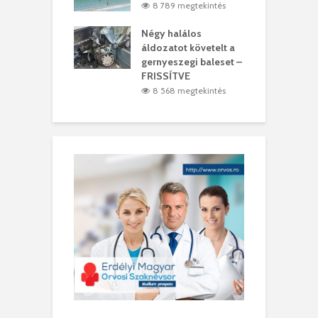
0 megtekintés
8 789 megtekintés
meddig elszáll a
Négy halálos
F
ir
áldozatot követelt a
W
gernyeszegi baleset –
6 megtekintés
FRISSÍTVE
8 568 megtekintés