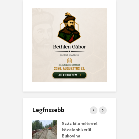
Legfrissebb
los kapunyitás
Száz kilométerrel
H
ki-kastélyban
közelebb kerül
a
Bukovina
. augusztus 01.