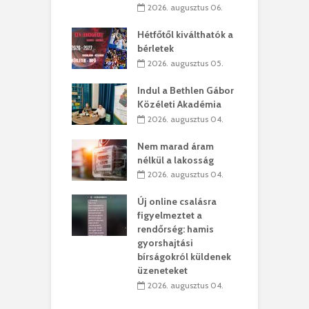
2026. augusztus 06.
ánkó – Büllögi
E
ogatása
Hétfőtől kiválthatók a
ú
bérletek
. augusztus 01.
2026. augusztus 05.
g feltámadást!
B
Indul a Bethlen Gábor
. augusztus 01.
Közéleti Akadémia
2026. augusztus 04.
szervezetek:
C
ett okok állnak
ö
Nem marad áram
kolaelhagyás
a
nélkül a lakosság
rében
h
2026. augusztus 04.
 július 31.
Új online csalásra
lió lejből
1
figyelmeztet a
rűsítik tovább a
k
rendőrség: hamis
vásárhelyi
m
gyorshajtási
teret
r
bírságokról küldenek
üzeneteket
 július 30.
2026. augusztus 04.