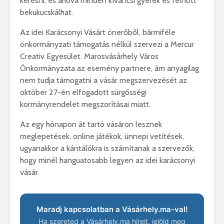
keresni, és ahová minden kíváncsi gyerek és felnőtt
bekukucskálhat.
Az idei Karácsonyi Vásárt önerőből, bármiféle
önkormányzati támogatás nélkül szervezi a Mercur
Creativ Egyesület. Marosvásárhely Város
Önkormányzata az esemény partnere, ám anyagilag
nem tudja támogatni a vásár megszervezését az
október 27-én elfogadott sürgősségi
kormányrendelet megszorításai miatt.
Az egy hónapon át tartó vásáron lesznek
meglepetések, online játékok, ünnepi vetítések,
ugyanakkor a kántálókra is számítanak a szervezők,
hogy minél hanguatosabb legyen az idei karácsonyi
vásár.
Maradj kapcsolatban a Vásárhely.ma-val!
Ha szereted a Vásárhely.ma híreit, jelöld meg