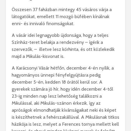
Összesen 37 faházban mintegy 45 vásáros várja a
látogatókat, emellett 11 mozgó büfében kínálnak
enni- és innivaló finomságokat.
A vásár idei legnagyobb újdonsága, hogy a teljes
Színház-teret belakja a rendezvény – ígérik a
szervezők, – illetve lesz körhinta, és ott közlekedik
majd a Mikulás-kisvonat is.
A Karácsonyi Vásár hétfőn, december 4-én nyílik, a
hagyományos ünnepi fényfelgyújtásra pedig
december 5-én, kedden 18 órától kerül sor. A
gyerekek számára jó hír, hogy idén december 4-től
23-ig minden nap lesz lehetőség találkozni a
Mikulással, aki Mikulás-szánon érkezik, így az
apróságok elmondhatják kívánságaikat neki és képet
is készíthetnek a fehérszakállúval. A Mikulásnak titkos
házikója is lesz, melyet a Ferences tornya mellett kell