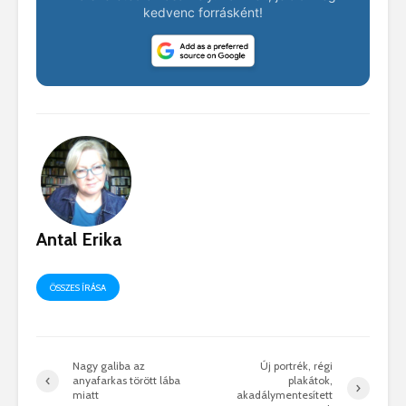
kedvenc forrásként!
Antal Erika
ÖSSZES ÍRÁSA
Nagy galiba az
Új portrék, régi
anyafarkas törött lába
plakátok,
miatt
akadálymentesített