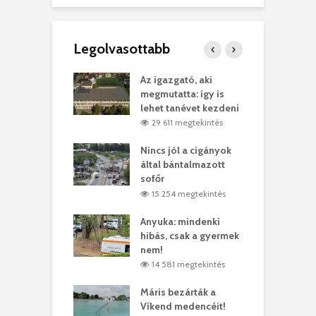
Legolvasottabb
teges Korda
Az igazgató, aki
F
y–Balázs Klári
megmutatta: így is
G
rt
lehet tanévet kezdeni
k
7 megtekintés
29 611 megtekintés
eivel
Nincs jól a cigányok
K
ödött Bölöni
által bántalmazott
k
ó
sofőr
L
4 megtekintés
15 254 megtekintés
lt a vonat egy
Anyuka: mindenki
E
es
hibás, csak a gyermek
3
ásárhelyi férfit
nem!
m
3 megtekintés
14 581 megtekintés
lálták László
Máris bezárták a
M
t
Víkend medencéit!
A