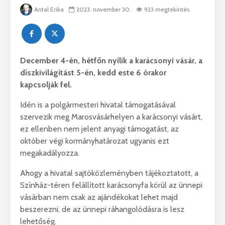
Antal Erika
2023. november 30.
923 megtekintés
December 4-én, hétfőn nyílik a karácsonyi vásár, a
díszkivilágítást 5-én, kedd este 6 órakor
kapcsolják fel.
Idén is a polgármesteri hivatal támogatásával
szervezik meg Marosvásárhelyen a karácsonyi vásárt,
ez ellenben nem jelent anyagi támogatást, az
október végi kormányhatározat ugyanis ezt
megakadályozza.
Ahogy a hivatal sajtóközleményben tájékoztatott, a
Színház-téren felállított karácsonyfa körül az ünnepi
vásárban nem csak az ajándékokat lehet majd
beszerezni, de az ünnepi ráhangolódásra is lesz
lehetőség.