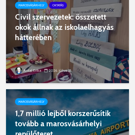
MAROSVÁSÁRHELY
OKTATÁS
Civil szervezetek: összetett
okok állnak az iskolaelhagyás
hátterében
Antal Erika
2026. július 31.
MAROSVÁSÁRHELY
1,7 millió lejből korszerűsítik
tovább a marosvásárhelyi
repülőteret