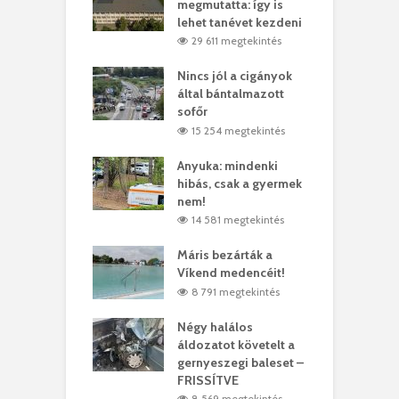
y–Balázs Klári
megmutatta: így is
G
rt
lehet tanévet kezdeni
k
9 megtekintés
29 611 megtekintés
eivel
Nincs jól a cigányok
K
ödött Bölöni
által bántalmazott
k
ó
sofőr
L
4 megtekintés
15 254 megtekintés
lt a vonat egy
Anyuka: mindenki
E
es
hibás, csak a gyermek
3
ásárhelyi férfit
nem!
m
4 megtekintés
14 581 megtekintés
lálták László
Máris bezárták a
M
t
Víkend medencéit!
A
0 megtekintés
8 791 megtekintés
meddig elszáll a
Négy halálos
F
ir
áldozatot követelt a
W
gernyeszegi baleset –
9 megtekintés
FRISSÍTVE
8 569 megtekintés