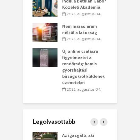
Indul a Bethlen Gábor
. augusztus 01.
Közéleti Akadémia
2026. augusztus 04.
szervezetek:
C
ett okok állnak
ö
Nem marad áram
kolaelhagyás
a
nélkül a lakosság
rében
h
2026. augusztus 04.
 július 31.
Új online csalásra
lió lejből
1
figyelmeztet a
rűsítik tovább a
k
rendőrség: hamis
vásárhelyi
m
gyorshajtási
teret
r
bírságokról küldenek
üzeneteket
 július 30.
2026. augusztus 04.
Legolvasottabb
teges Korda
Az igazgató, aki
F