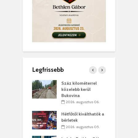
Legfrissebb
los kapunyitás
Száz kilométerrel
H
ki-kastélyban
közelebb kerül
a
Bukovina
. augusztus 01.
2026. augusztus 06.
ánkó – Büllögi
E
ogatása
Hétfőtől kiválthatók a
ú
bérletek
. augusztus 01.
2026. augusztus 05.
g feltámadást!
B