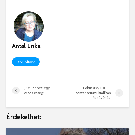
Antal Erika
ÖSSZES ÍRÁSA
„Kell ehhez egy
Lohinszky 100 –
csöndesség”
centenáriumi kiállítás
és kávéház
Érdekelhet: