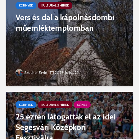
KÖRNYÉK
KULTURÁLIS HÍREK
Vers és dal a kápolnásdombi
műemléktemplomban
Szucher Ervin
2026. július 29.
KÖRNYÉK
KULTURÁLIS HÍREK
SZÍNES
25 ezren látogattak el az idei
Segesvári Középkori
Fesztiválra