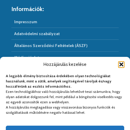
Információk:
Impresszum
Adatvédelmi szabályzat
Általános Szerződési Feltételek (ÁSZF)
Médiaajánlat
Hozzájárulás kezelése
Hírarchivum
A legjobb élmény biztosítása érdekében olyan technológiákat
használunk, mint a sütik, amelyek segítségével tároljuk és/vagy
hozzáférünk az eszköz információihoz.
Ezen technológiákhoz való hozzájárulás lehetővé teszi számunkra, hogy
Médiapartnereink:
olyan adatokat dolgozzunk fel, mint például a böngészési viselkedés vagy
az egyedi azonosítók ezen a webhelyen.
A hozzájárulás megtagadása vagy visszavonása bizonyos funkciók és
szolgáltatások működésére negatív hatással lehet.