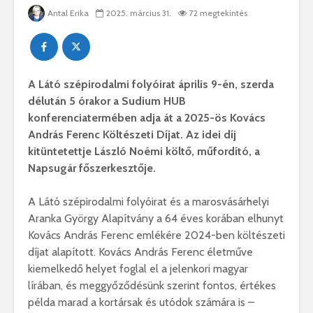
Antal Erika
2025. március 31.
72 megtekintés
A Látó szépirodalmi folyóirat április 9-én, szerda
délután 5 órakor a Sudium HUB
konferenciatermében adja át a 2025-ös Kovács
András Ferenc Költészeti Díjat. Az idei díj
kitüntetettje László Noémi költő, műfordító, a
Napsugár főszerkesztője.
A Látó szépirodalmi folyóirat és a marosvásárhelyi
Aranka György Alapítvány a 64 éves korában elhunyt
Kovács András Ferenc emlékére 2024-ben költészeti
díjat alapított. Kovács András Ferenc életműve
kiemelkedő helyet foglal el a jelenkori magyar
lírában, és meggyőződésünk szerint fontos, értékes
példa marad a kortársak és utódok számára is –