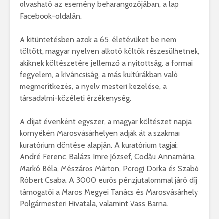
olvasható az esemény beharangozójában, a lap
Facebook-oldalán.
A kitüntetésben azok a 65. életévüket be nem
töltött, magyar nyelven alkotó költők részesülhetnek,
akiknek költészetére jellemző a nyitottság, a formai
fegyelem, a kíváncsiság, a más kultúrákban való
megmerítkezés, a nyelv mesteri kezelése, a
társadalmi-közéleti érzékenység.
A díjat évenként egyszer, a magyar költészet napja
környékén Marosvásárhelyen adják át a szakmai
kuratórium döntése alapján. A kuratórium tagjai:
André Ferenc, Balázs Imre József, Codău Annamária,
Markó Béla, Mészáros Márton, Porogi Dorka és Szabó
Róbert Csaba. A 3000 eurós pénzjutalommal járó díj
támogatói a Maros Megyei Tanács és Marosvásárhely
Polgármesteri Hivatala, valamint Vass Barna.