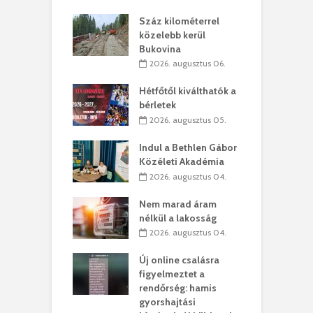
los kapunyitás
Száz kilométerrel
H
ki-kastélyban
közelebb kerül
a
Bukovina
. augusztus 01.
2026. augusztus 06.
ánkó – Büllögi
E
ogatása
Hétfőtől kiválthatók a
ú
bérletek
. augusztus 01.
2026. augusztus 05.
g feltámadást!
B
Indul a Bethlen Gábor
. augusztus 01.
Közéleti Akadémia
2026. augusztus 04.
szervezetek:
C
ett okok állnak
ö
Nem marad áram
kolaelhagyás
a
nélkül a lakosság
rében
h
2026. augusztus 04.
 július 31.
Új online csalásra
lió lejből
1
figyelmeztet a
rűsítik tovább a
k
rendőrség: hamis
vásárhelyi
m
gyorshajtási