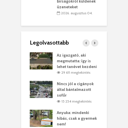
teret
r
bírságokról küldenek
üzeneteket
 július 30.
2026. augusztus 04.
Legolvasottabb
teges Korda
Az igazgató, aki
F
y–Balázs Klári
megmutatta: így is
G
rt
lehet tanévet kezdeni
k
8 megtekintés
29 611 megtekintés
eivel
Nincs jól a cigányok
K
ödött Bölöni
által bántalmazott
k
ó
sofőr
L
4 megtekintés
15 254 megtekintés
lt a vonat egy
Anyuka: mindenki
E
es
hibás, csak a gyermek
3
ásárhelyi férfit
nem!
m