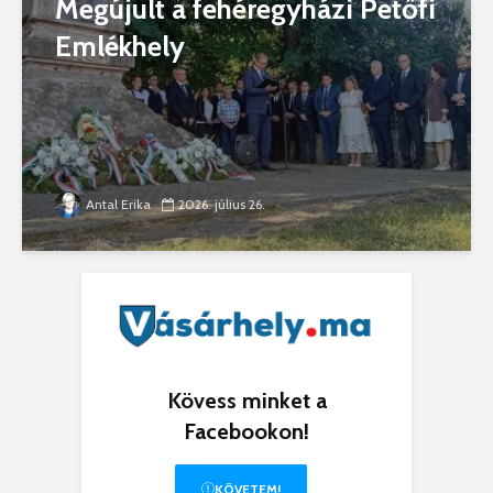
Megújult a fehéregyházi Petőfi
Emlékhely
Antal Erika
2026. július 26.
Kövess minket a
Facebookon!
KÖVETEM!