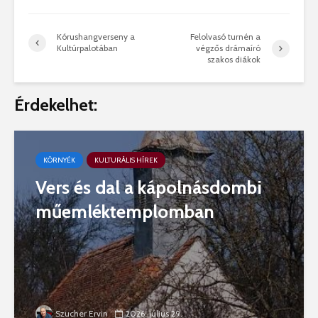
Kórushangverseny a
Felolvasó turnén a
Kultúrpalotában
végzős drámaíró
szakos diákok
Érdekelhet:
KÖRNYÉK
KULTURÁLIS HÍREK
Vers és dal a kápolnásdombi
műemléktemplomban
Szucher Ervin
2026. július 29.