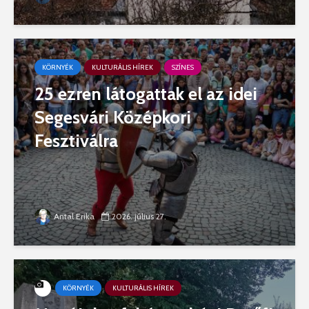
KÖRNYÉK
KULTURÁLIS HÍREK
SZÍNES
25 ezren látogattak el az idei
Segesvári Középkori
Fesztiválra
Antal Erika
2026. július 27.
KÖRNYÉK
KULTURÁLIS HÍREK