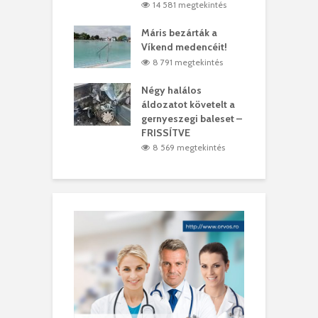
4 megtekintés
14 581 megtekintés
lálták László
Máris bezárták a
M
t
Víkend medencéit!
A
0 megtekintés
8 791 megtekintés
meddig elszáll a
Négy halálos
F
ir
áldozatot követelt a
W
gernyeszegi baleset –
9 megtekintés
FRISSÍTVE
8 569 megtekintés